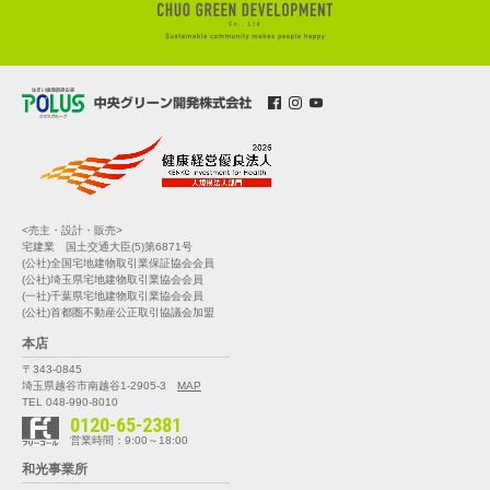
<売主・設計・販売>
宅建業 国土交通大臣(5)第6871号
(公社)全国宅地建物取引業保証協会会員
(公社)埼玉県宅地建物取引業協会会員
(一社)千葉県宅地建物取引業協会会員
(公社)首都圏不動産公正取引協議会加盟
本店
〒343-0845
埼玉県越谷市南越谷1-2905-3
MAP
TEL 048-990-8010
0120-65-2381
営業時間：9:00～18:00
和光事業所