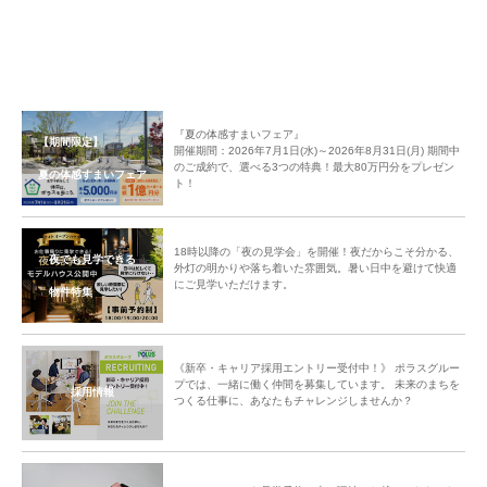
『夏の体感すまいフェア』
【期間限定】
開催期間：2026年7月1日(水)～2026年8月31日(月) 期間中
のご成約で、選べる3つの特典！最大80万円分をプレゼン
夏の体感すまいフェア
ト！
18時以降の「夜の見学会」を開催！夜だからこそ分かる、
夜でも見学できる
外灯の明かりや落ち着いた雰囲気。暑い日中を避けて快適
にご見学いただけます。
物件特集
《新卒・キャリア採用エントリー受付中！》 ポラスグルー
プでは、一緒に働く仲間を募集しています。 未来のまちを
採用情報
つくる仕事に、あなたもチャレンジしませんか？