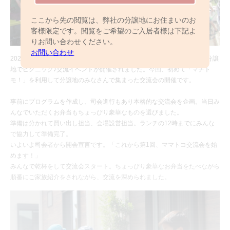
ここから先の閲覧は、弊社の分譲地にお住まいのお
客様限定です。閲覧をご希望のご入居者様は下記よ
りお問い合わせください。
お問い合わせ
2020年7月12日（日）、「ママトコ清瀬（全12邸/2019年分譲）」にて分譲
地でピクニック♪交流イベントが開催されました。今回、初めて「マチト
モ！」を利用して分譲地のみなさんで集まった交流会の開催です。
事前にプログラムを作成し、司会進行もあり本格的な交流会を企画。当日み
んなでいただくお弁当もちょっぴり豪華なものを選びました。
準備は分かれて買い出し担当、会場設営担当。ランチの12時までにみんな
で協力して準備完了。
いよいよ司会者から開会宣言です。「これから第1回、ママトコ交流会を始
めます！」
みんなで乾杯をして交流会スタート。ちょっぴり豪華なお弁当をたべながら
順番にご家族紹介をされながら、交流を深められました。