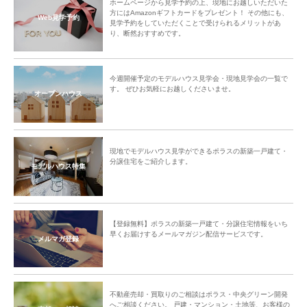
ホームページから見学予約の上、現地にお越しいただいた
方にはAmazonギフトカードをプレゼント！ その他にも、
Web見学予約
見学予約をしていただくことで受けられるメリットがあ
り、断然おすすめです。
今週開催予定のモデルハウス見学会・現地見学会の一覧で
す。 ぜひお気軽にお越しくださいませ。
オープンハウス
現地でモデルハウス見学ができるポラスの新築一戸建て・
分譲住宅をご紹介します。
モデルハウス特集
【登録無料】ポラスの新築一戸建て・分譲住宅情報をいち
早くお届けするメールマガジン配信サービスです。
メルマガ登録
不動産売却・買取りのご相談はポラス・中央グリーン開発
へご相談ください。 戸建・マンション・土地等、お客様の