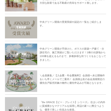
売却のご相談
大切な財産である不動産の売却をサポート致します。
中央グリーン開発の受賞実績や認定の一覧をご紹介しま
す。
受賞実績
中央グリーン開発が手掛けた、ポラスの新築一戸建て・分
譲住宅の、施工実績がご覧いただけます！1棟の分譲地から
施工実績
100棟を超えるものまで、多種多様な街づくりをおこなって
きました。
＼会員募集／【入会費・年会費無料】 会員様へ未公開物件
をいち早くメールでご案内！ 会員様は友の会会員様限定の
パレットコート友の会
優先住戸販売対象の物件に優先申込みが可能となります。
『Be GRACE【ビー・グレイス】シリーズ』 住まいの内外
に質感豊かなマテリアルを採用し周辺の家々に際立つよう
ビー・グレイス
な、優美で美しい街並みを創造。