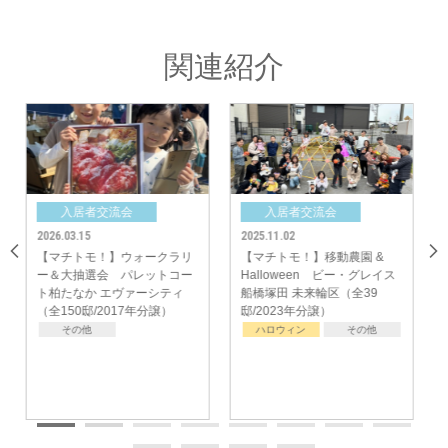
「今後も定期的に集まりたいという話になりました。またいろいろなこと企
画してみんなで楽しいことたくさんやっていきたいと思います！」
「活気も出て子育てもみんなで育てるというふうになれば心強いので豊かな
関連紹介
楽しい生活のためにも交流会はやっていきたいと思います！」
入居者交流会
入居者交流会
入居者交
1.02
2025.06.29
2025.03.30
トモ！】移動農園 &
【マチトモ！】懇親会 ビ
【マチトモ！
loween ビー・グレイス
ー・グレイス流山おおたかの
パサンド大宮
田 未来輪区（全39
森32（全32邸/2024年分譲）
邸/2019年分
023年分譲）
ロウィン
その他
その他
その他
中央グリーン開発㈱では、これからの街の成長を楽しみにしつつ、今後も
「ご入居者様間のコミュニティ形成」のサポートをしてまいります。