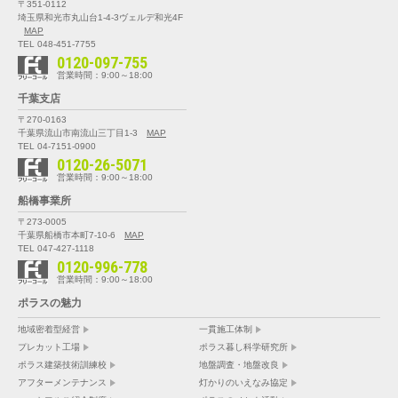
〒351-0112
埼玉県和光市丸山台1-4-3
ヴェルデ和光4F
MAP
TEL 048-451-7755
0120-097-755
営業時間：9:00～18:00
千葉支店
〒270-0163
千葉県流山市南流山三丁目1-3
MAP
TEL 04-7151-0900
0120-26-5071
営業時間：9:00～18:00
船橋事業所
〒273-0005
千葉県船橋市本町7-10-6
MAP
TEL 047-427-1118
0120-996-778
営業時間：9:00～18:00
ポラスの魅力
地域密着型経営
一貫施工体制
プレカット工場
ポラス暮し科学研究所
ポラス建築技術訓練校
地盤調査・地盤改良
アフターメンテナンス
灯かりのいえなみ協定