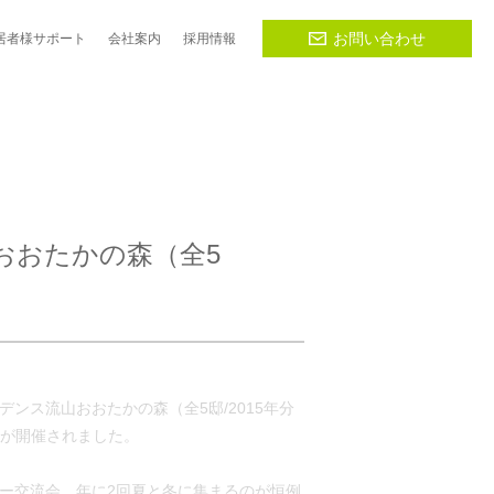
お問い合わせ
居者様
サポート
会社
案内
採用
情報
おおたかの森（全5
ジデンス流山おおたかの森（全5邸/2015年分
会が開催されました。
ー交流会。年に2回夏と冬に集まるのが恒例