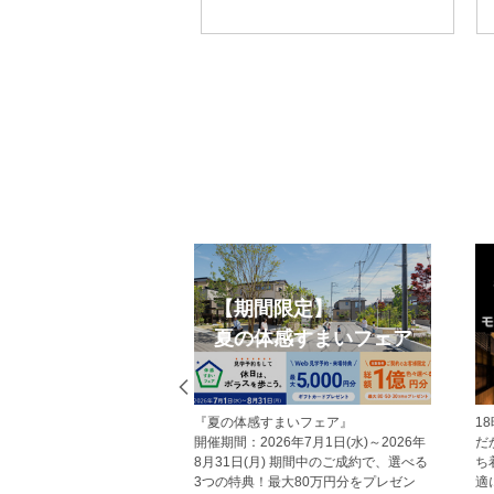
eb見学予約
オープンハウス
から見学予約の上、現地
今週開催予定のモデルハウス見学会・
だいた方にはAmazonギフ
現地見学会の一覧です。 ぜひお気軽に
レゼント！ その他にも、
お越しくださいませ。
ていただくことで受けら