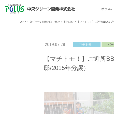
ポラスの
TOP
>
中央グリーン開発の取り組み
>
事例紹介
>
【マチトモ！】ご近所BBQ＆プ
ポラスの分譲住宅を探す
中央グリーン開発の取り組み
ご入居者様サポート
会社案内
採用情報
2019.07.28
マチトモ！
バー
分譲地コミュニティ
トップメッセージ
入居者交流会
採用TOP
物件一覧
コミュニティサ
埼玉県
【マチトモ！】ご近所B
暮
暮らし情報マガジン「スマイリング」
千葉県のポラスの分譲住宅
キャリア採用
事例紹介
アクセス
東京都
邸/2015年分譲）
コ
暮らしステキセミナー＆カルチャー
ハートフルご紹介制度
今週の現地見学会
受賞実績
越谷アル
ブランドから探す
特集から探す
施
ご入居までの流れ
ポラ