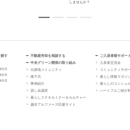
を探す
不動産売却を相談する
ご入居者様サポー
中央グリーン開発の取り組み
入居者交流会
譲住宅
分譲地コミュニティ
コミュニティサポ
譲住宅
棟下式
暮らし情報マガジ
譲住宅
事例紹介
暮らしのコンシェ
貸し会議室
ハートフルご紹介
暮らしステキセミナー＆カルチャー
越谷アルファーズ応援サイト
す