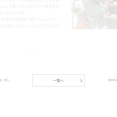
楽しんで遊べていて見ていて微笑まし
しみの1つです！」
も地域の情報交換で盛り上がったり、
学校情報を交換しながら子育ての近況
《イベントを企画された方のご感想》
「皆さん慣れてきて準備の段階からリ
います。」
「分譲地で行えるからこそ、それぞれ
一覧へ
ロ・ヴ…
【マチ
も助かりました。」
「今年はハイスペックなBBQコンロ
豪華なBBQになってきています。そ
り上がりました！」
『「マチトモ！」を利用して集まって
所付き合いに繋がりましたよ。