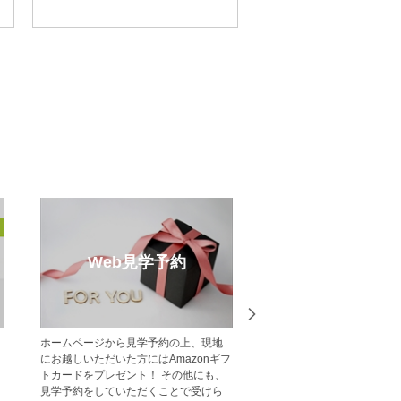
クリスマス
売却のご相談
受賞実
不動産売却・買取りのご相談はポラ
中央グリーン開発の受賞
ス・中央グリーン開発へご相談くださ
一覧をご紹介します。
い。 戸建・マンション・土地等、お客
様の大切な財産である不動産の売却を