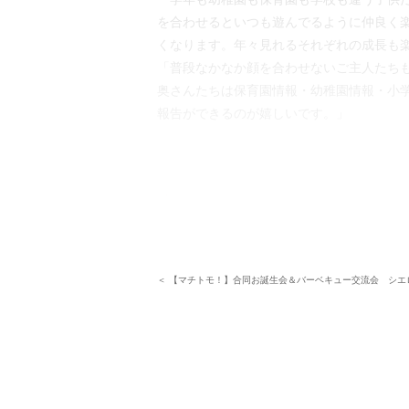
を合わせるといつも遊んでるように仲良く
くなります。年々見れるそれぞれの成長も楽
「普段なかなか顔を合わせないご主人たち
奥さんたちは保育園情報・幼稚園情報・小
報告ができるのが嬉しいです。」
＜ 【マチトモ！】合同お誕生会＆バーベキュー交流会 シエ