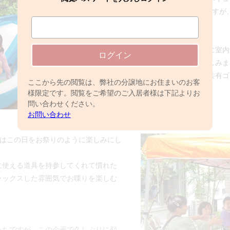
行事となり今年で4年目になりますが
がりました。
子供たちはプールにスイカ割りに室内
ログイン
情報交換や近況報告をし合い楽しみま
最後の片付けに加えてみんなで共有ゴ
ここから先の閲覧は、弊社の分譲地にお住まいのお客
います。
様限定です。閲覧をご希望のご入居者様は下記よりお
問い合わせください。
お問い合わせ
ちはこの日をお祭りのように楽しみにし
に使える道具を持参してくれて慣れた
ラックスした雰囲気でお喋りを楽しむ
たちですが、この企画で久しぶりに顔