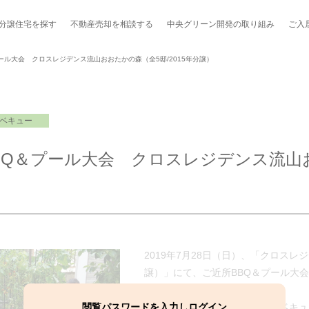
分譲住宅を探す
不動産売却を
相談する
中央グリーン開発の
取り組み
ご入
ール大会 クロスレジデンス流山おおたかの森（全5邸/2015年分譲）
ベキュー
ポート制度「マチトモ！®」
のポラスの分譲住宅
会社概要
新卒採用
棟下式
BQ＆プール大会 クロスレジデンス流山
らしの
のポラスの分譲住宅
スタッフ紹介
貸し会議室
職種紹介
ンシェルジュ
ファーズ応援サイト
今週のチラシ
地図から探す
2019年7月28日（日）、「クロスレ
譲）」にて、ご近所BBQ＆プール大
工実績を見る
スのメルマガ登録
閲覧パスワードを入力しログイン
毎年恒例となったガレージバーベキュ