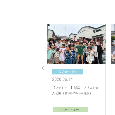
居者交流会
入居者交流会
10.27
2024.10.13
トモ！】バーベキュー
【マチトモ！】BBQ ママトコ南
ト東伏見（全16邸/2019
浦和－ミセスキッチン2スタイル－
）
（全17邸/2017年分譲）
バーベキュー
バーベキュー