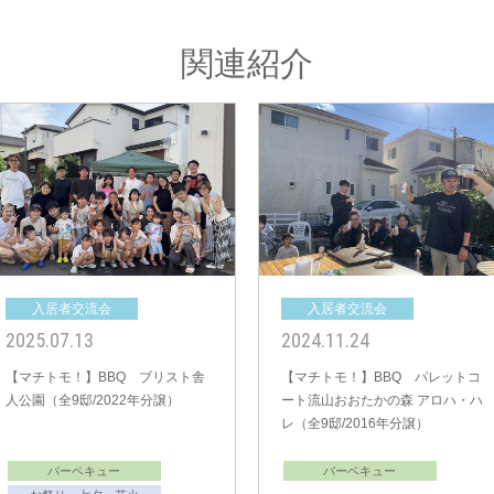
中央グリーン開発㈱では、これからの
関連紹介
居者様間のコミュニティ形成」のサポ
入居者交流会
入居者交流会
2024.09.29
2024.07.21
【マチトモ！】BBQ クロスレジ
【マチトモ！】BBQ ブリスト舎
デンス流山おおたかの森（全5
人公園（全9邸/2022年分譲）
邸/2015年分譲）
バーベキュー
バーベキュー