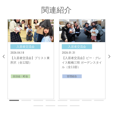
関連紹介
入居者交流会
入居者交流会
入居
26.04.18
2026.01.31
2025.12.20
入居者交流会】ブリスト東
【入居者交流会】ビー・グレ
【入居者
沢（全12邸）
イス船橋三咲 ガーデンスタイ
イス梅郷 
《参加されたみなさんのご感想》
ル（全11邸）
邸）
「ご近所のかたとコミュニケーションを図れ楽しいいい機会になりまし
た。」
自治会・町会
管理組合
自治会・
「入居前に交流できて良かったです。」
中央グリーン開発㈱では、これからの街の成長を楽しみにしつつ、今後も
「ご入居者様間のコミュニティ形成」のサポートをしてまいります。