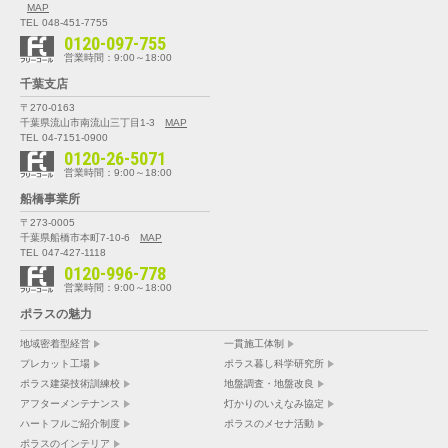
MAP
TEL 048-451-7755
0120-097-755
営業時間：9:00～18:00
千葉支店
〒270-0163
千葉県流山市南流山三丁目1-3
MAP
TEL 04-7151-0900
0120-26-5071
営業時間：9:00～18:00
船橋事業所
〒273-0005
千葉県船橋市本町7-10-6
MAP
TEL 047-427-1118
0120-996-778
営業時間：9:00～18:00
ポラスの魅力
地域密着型経営
一貫施工体制
プレカット工場
ポラス暮し科学研究所
ポラス建築技術訓練校
地盤調査・地盤改良
アフターメンテナンス
灯かりのいえなみ協定
ハートフルご紹介制度
ポラスのメセナ活動
ポラスのインテリア