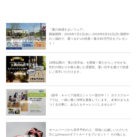
『夏の体感すまいフェア』
【期間限定】
開催期間：2026年7月1日(水)～2026年8月31日(月) 期間中
のご成約で、選べる3つの特典！最大80万円分をプレゼン
夏の体感すまいフェア
ト！
18時以降の「夜の見学会」を開催！夜だからこそ分かる、
夜でも見学できる
外灯の明かりや落ち着いた雰囲気。暑い日中を避けて快適
にご見学いただけます。
物件特集
《新卒・キャリア採用エントリー受付中！》 ポラスグルー
プでは、一緒に働く仲間を募集しています。 未来のまちを
採用情報
つくる仕事に、あなたもチャレンジしませんか？
ホームページから見学予約の上、現地にお越しいただいた
方にはAmazonギフトカードをプレゼント！ その他にも、
Web見学予約