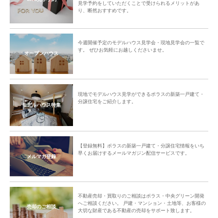
見学予約をしていただくことで受けられるメリットがあ
り、断然おすすめです。
今週開催予定のモデルハウス見学会・現地見学会の一覧で
す。 ぜひお気軽にお越しくださいませ。
オープンハウス
現地でモデルハウス見学ができるポラスの新築一戸建て・
分譲住宅をご紹介します。
モデルハウス特集
【登録無料】ポラスの新築一戸建て・分譲住宅情報をいち
早くお届けするメールマガジン配信サービスです。
メルマガ登録
不動産売却・買取りのご相談はポラス・中央グリーン開発
へご相談ください。 戸建・マンション・土地等、お客様の
売却のご相談
大切な財産である不動産の売却をサポート致します。