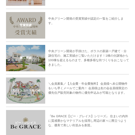
中央グリーン開発の受賞実績や認定の一覧をご紹介しま
す。
受賞実績
中央グリーン開発が手掛けた、ポラスの新築一戸建て・分
譲住宅の、施工実績がご覧いただけます！1棟の分譲地から
施工実績
100棟を超えるものまで、多種多様な街づくりをおこなって
きました。
＼会員募集／【入会費・年会費無料】 会員様へ未公開物件
をいち早くメールでご案内！ 会員様は友の会会員様限定の
パレットコート友の会
優先住戸販売対象の物件に優先申込みが可能となります。
『Be GRACE【ビー・グレイス】シリーズ』 住まいの内外
に質感豊かなマテリアルを採用し周辺の家々に際立つよう
ビー・グレイス
な、優美で美しい街並みを創造。