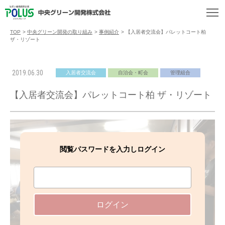
TOP
>
中央グリーン開発の取り組み
>
事例紹介
>
【入居者交流会】パレットコート柏
ザ・リゾート
2019.06.30
入居者交流会
自治会・町会
管理組合
【入居者交流会】パレットコート柏 ザ・リゾート
閲覧パスワードを入力しログイン
ログイン