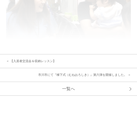
説明会の後は交流タイム♪
＜ 【入居者交流会＆収納レッスン】
今回、挨拶をした方のお名前をビンゴカードのマスに記入して埋めていく
「お名前ビンゴ大会」を実施。
市川市にて『棟下式（むねおろしき）』第六弾を開催しました。 ＞
「はじめまして、○号棟の○○です。よろしくお願いします。」ご入居者同士
お名前をお伺いして、ビンゴカードのマスを埋めていきます。
一覧へ
たくさんのご家族で会場は大盛り上がり。また同年代の小さなお子さんが多
数集まり畳と座布団に大ハシャギ！会場は熱気にあふれ制限時間が過ぎても
はずむ会話がしばらく収まりませんでした。