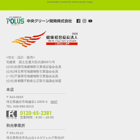
<売主・設計・販売>
宅建業 国土交通大臣(5)第6871号
(公社)全国宅地建物取引業保証協会会員
(公社)埼玉県宅地建物取引業協会会員
(一社)千葉県宅地建物取引業協会会員
(公社)首都圏不動産公正取引協議会加盟
本店
〒343-0845
埼玉県越谷市南越谷1-2905-3
MAP
TEL 048-990-8010
0120-65-2381
営業時間：9:00～18:00
和光事業所
〒351-0112
埼玉県和光市丸山台1-4-3
ヴェルデ和光4F