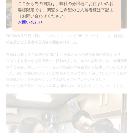
ここから先の閲覧は、弊社の分譲地にお住まいのお
客様限定です。閲覧をご希望のご入居者様は下記よ
りお問い合わせください。
お問い合わせ
2019年6月30日（日）、「パレットコート柏 ザ・リゾート」にて、町会説
明会及びご入居者様交流会が開催されました。
当日は25組ものご家族が参加され、会場となった自治会館が満員となり、
ワイワイと賑やかな雰囲気の中行われました。前半の説明会では、年間行事
や子ども会、楽しいイベントなどのお話を町会役員から説明していただきま
した。続いて弊社担当より分譲地をみなさんで美しく保っていただくための
景観協定や、管理組合についての説明をさせていただきました。
穏やかな雰囲気の中みなさん耳を傾けられ共有されていらっしゃいました。