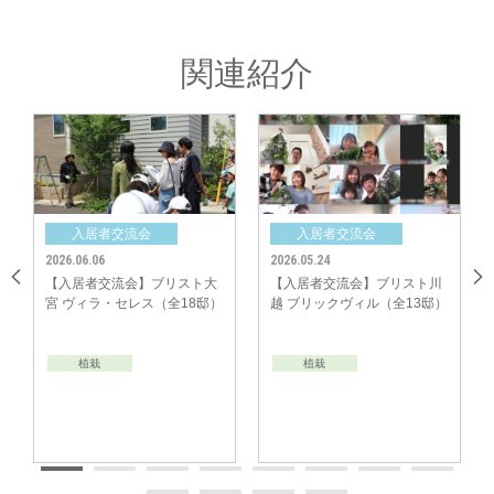
関連紹介
レイアウトが決まったら鉢から花壇に草花を受け変えます。みなさんすごい
集中力！お子さんたちも土や草花と触れ合い楽しそう♪1時間ほどで植え込
みが完成！街なみがパッと明るく美しくなりました。
入居者交流会
入居者交流会
入
2026.05.24
2026.04.11
2026.0
【入居者交流会】ブリスト川
【入居者交流会】ビー・グレ
【入居
越 ブリックヴィル（全13邸）
イス新八柱 トライラウンジ
イス梅
（全3邸）
2nd（
植栽
植栽