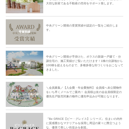
売却のご相談
大切な財産である不動産の売却をサポート致します。
中央グリーン開発の受賞実績や認定の一覧をご紹介しま
す。
受賞実績
中央グリーン開発が手掛けた、ポラスの新築一戸建て・分
譲住宅の、施工実績がご覧いただけます！1棟の分譲地から
施工実績
100棟を超えるものまで、多種多様な街づくりをおこなって
きました。
＼会員募集／【入会費・年会費無料】 会員様へ未公開物件
をいち早くメールでご案内！ 会員様は友の会会員様限定の
パレットコート友の会
優先住戸販売対象の物件に優先申込みが可能となります。
『Be GRACE【ビー・グレイス】シリーズ』 住まいの内外
に質感豊かなマテリアルを採用し周辺の家々に際立つよう
ビー・グレイス
な、優美で美しい街並みを創造。