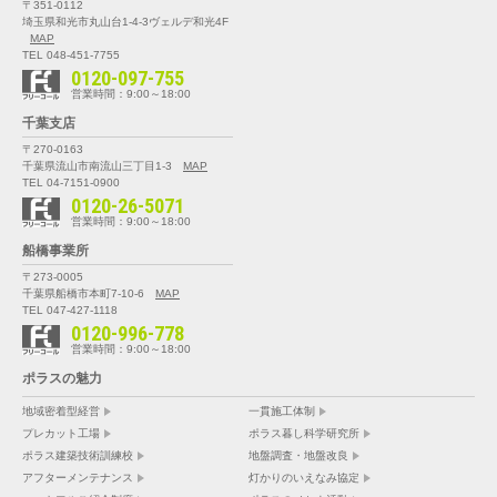
〒351-0112
埼玉県和光市丸山台1-4-3
ヴェルデ和光4F
MAP
TEL 048-451-7755
0120-097-755
営業時間：9:00～18:00
千葉支店
〒270-0163
千葉県流山市南流山三丁目1-3
MAP
TEL 04-7151-0900
0120-26-5071
営業時間：9:00～18:00
船橋事業所
〒273-0005
千葉県船橋市本町7-10-6
MAP
TEL 047-427-1118
0120-996-778
営業時間：9:00～18:00
ポラスの魅力
地域密着型経営
一貫施工体制
プレカット工場
ポラス暮し科学研究所
ポラス建築技術訓練校
地盤調査・地盤改良
アフターメンテナンス
灯かりのいえなみ協定