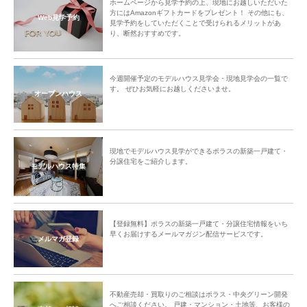
ホームページから見学予約の上、現地にお越しいただいた
方にはAmazonギフトカードをプレゼント！ その他にも、
Web見学予約
見学予約をしていただくことで受けられるメリットがあ
り、断然おすすめです。
今週開催予定のモデルハウス見学会・現地見学会の一覧で
す。 ぜひお気軽にお越しくださいませ。
オープンハウス
現地でモデルハウス見学ができるポラスの新築一戸建て・
分譲住宅をご紹介します。
モデルハウス特集
【登録無料】ポラスの新築一戸建て・分譲住宅情報をいち
早くお届けするメールマガジン配信サービスです。
メルマガ登録
不動産売却・買取りのご相談はポラス・中央グリーン開発
へご相談ください。 戸建・マンション・土地等、お客様の