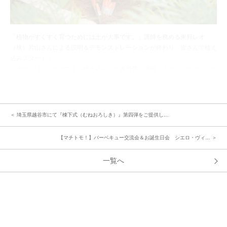
「植物がすくすく育つためには土が大事です。」講師を務める東邦レオ
（株）片山さんによる説明＆デモンストレーションが終わり、皆さんで植え
込みスタート！
「土づくり→レイアウト→植え込み」と各世帯で講師・スタッフのアドバイ
スを参考にしながら作業が進みます。植える植物は全部で14種類！「この
花はどこに置こうかな？」「こっちにも植えられるね」「う～ん、悩
む・・」みなさん悩みながらもとっても楽しそうにレイアウトを考えていき
ます。
＜ 埼玉県越谷市にて『棟下式（むねおろしき）』第四弾をご提供し…
【マチトモ！】バーベキュー交流会＆お誕生日会 シエロ・ヴィ… ＞
一覧へ