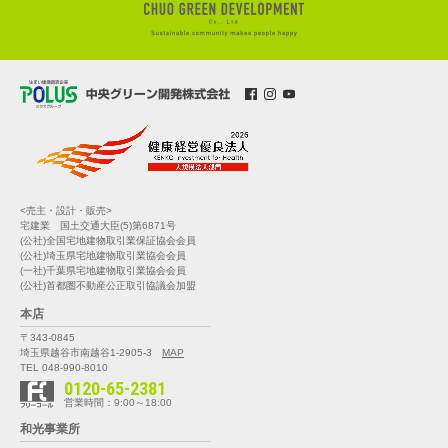
<売主・設計・販売>
宅建業 国土交通大臣(5)第6871号
(公社)全国宅地建物取引業保証協会会員
(公社)埼玉県宅地建物取引業協会会員
(一社)千葉県宅地建物取引業協会会員
(公社)首都圏不動産公正取引協議会加盟
本店
〒343-0845
埼玉県越谷市南越谷1-2905-3
MAP
TEL 048-990-8010
0120-65-2381
営業時間：9:00～18:00
和光事業所