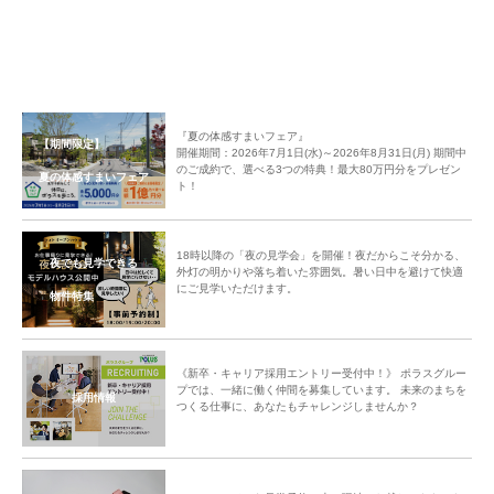
『夏の体感すまいフェア』
【期間限定】
開催期間：2026年7月1日(水)～2026年8月31日(月) 期間中
のご成約で、選べる3つの特典！最大80万円分をプレゼン
夏の体感すまいフェア
ト！
18時以降の「夜の見学会」を開催！夜だからこそ分かる、
夜でも見学できる
外灯の明かりや落ち着いた雰囲気。暑い日中を避けて快適
にご見学いただけます。
物件特集
《新卒・キャリア採用エントリー受付中！》 ポラスグルー
プでは、一緒に働く仲間を募集しています。 未来のまちを
採用情報
つくる仕事に、あなたもチャレンジしませんか？