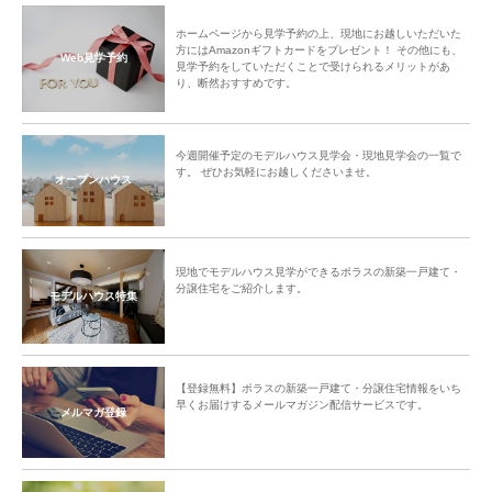
ホームページから見学予約の上、現地にお越しいただいた
方にはAmazonギフトカードをプレゼント！ その他にも、
Web見学予約
見学予約をしていただくことで受けられるメリットがあ
り、断然おすすめです。
今週開催予定のモデルハウス見学会・現地見学会の一覧で
す。 ぜひお気軽にお越しくださいませ。
オープンハウス
現地でモデルハウス見学ができるポラスの新築一戸建て・
分譲住宅をご紹介します。
モデルハウス特集
【登録無料】ポラスの新築一戸建て・分譲住宅情報をいち
早くお届けするメールマガジン配信サービスです。
メルマガ登録