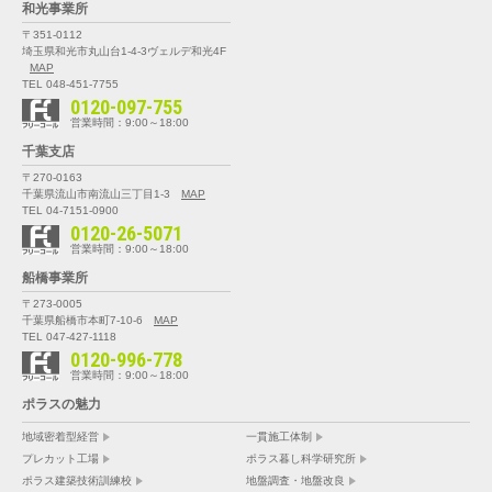
和光事業所
〒351-0112
埼玉県和光市丸山台1-4-3
ヴェルデ和光4F
MAP
TEL 048-451-7755
0120-097-755
営業時間：9:00～18:00
千葉支店
〒270-0163
千葉県流山市南流山三丁目1-3
MAP
TEL 04-7151-0900
0120-26-5071
営業時間：9:00～18:00
船橋事業所
〒273-0005
千葉県船橋市本町7-10-6
MAP
TEL 047-427-1118
0120-996-778
営業時間：9:00～18:00
ポラスの魅力
地域密着型経営
一貫施工体制
プレカット工場
ポラス暮し科学研究所
ポラス建築技術訓練校
地盤調査・地盤改良