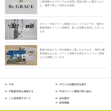
に質感豊かなマテリアルを採用し周辺の家々に際立つよう
ビー・グレイス
な、優美で美しい街並みを創造。
ポラス・中央グリーン開発のスタッフブログです。物件の
最新情報やイベント情報等、様々な情報を発信してまいり
ポラスのブログ
ます。
最新の折込チラシ等の情報がご覧いただけます。 物件の最
新情報をはじめ、イベント情報やお得なキャンペーン情報
今週のチラシ
などを掲載しています。
TOP
ポラスの分譲住宅を探す
不動産売却を相談する
中央グリーン開発の取り組み
ご入居者様サポート
会社案内
採用情報