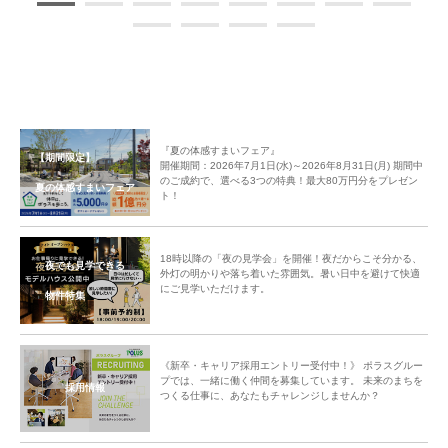
『夏の体感すまいフェア』
【期間限定】
開催期間：2026年7月1日(水)～2026年8月31日(月) 期間中
のご成約で、選べる3つの特典！最大80万円分をプレゼン
夏の体感すまいフェア
ト！
18時以降の「夜の見学会」を開催！夜だからこそ分かる、
夜でも見学できる
外灯の明かりや落ち着いた雰囲気。暑い日中を避けて快適
にご見学いただけます。
物件特集
《新卒・キャリア採用エントリー受付中！》 ポラスグルー
プでは、一緒に働く仲間を募集しています。 未来のまちを
採用情報
つくる仕事に、あなたもチャレンジしませんか？