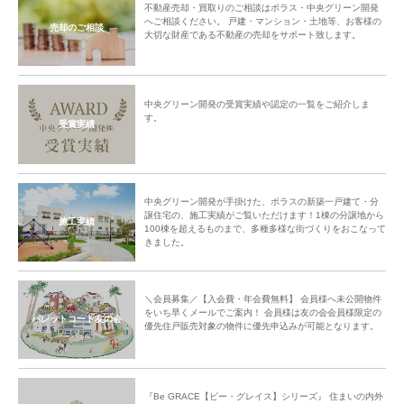
不動産売却・買取りのご相談はポラス・中央グリーン開発
へご相談ください。 戸建・マンション・土地等、お客様の
売却のご相談
大切な財産である不動産の売却をサポート致します。
中央グリーン開発の受賞実績や認定の一覧をご紹介しま
す。
受賞実績
中央グリーン開発が手掛けた、ポラスの新築一戸建て・分
譲住宅の、施工実績がご覧いただけます！1棟の分譲地から
施工実績
100棟を超えるものまで、多種多様な街づくりをおこなって
きました。
＼会員募集／【入会費・年会費無料】 会員様へ未公開物件
をいち早くメールでご案内！ 会員様は友の会会員様限定の
パレットコート友の会
優先住戸販売対象の物件に優先申込みが可能となります。
『Be GRACE【ビー・グレイス】シリーズ』 住まいの内外