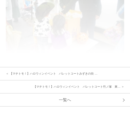
≪今回のイベントを企画された方のご感想≫
「ココロシティでは例年、受付で時間をとってしまうためイベント企画担当
＜ 【マチトモ！】ハロウィンイベント パレットコートみずきの街 …
の方で一工夫。受付の代わりに名前の入ったおばけから招待状を配布し、お
菓子を入れる袋と引き換えることに変更しました。待ち時間も少なく参加者
【マチトモ！】ハロウィンイベント パレットコート竹ノ塚 東… ＞
を把握できたことばかりでなく欠席者の把握にもつながったことは良い点だ
ったと思います。」
一覧へ
「今回のイベントのために、衣装の準備をし、子供たちも楽しみにしていた
ので、開催できて良かったという声が聞かれました。」
「220人分のお菓子の準備など大変なこともあるけれど、今回多くの方と交