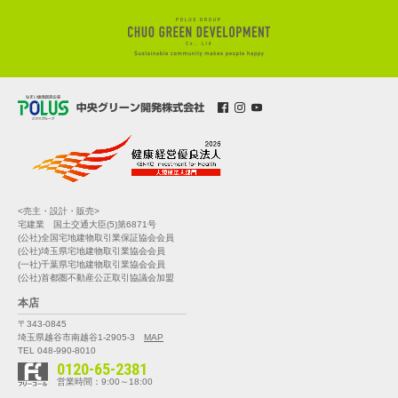
<売主・設計・販売>
宅建業 国土交通大臣(5)第6871号
(公社)全国宅地建物取引業保証協会会員
(公社)埼玉県宅地建物取引業協会会員
(一社)千葉県宅地建物取引業協会会員
(公社)首都圏不動産公正取引協議会加盟
本店
〒343-0845
埼玉県越谷市南越谷1-2905-3
MAP
TEL 048-990-8010
0120-65-2381
営業時間：9:00～18:00