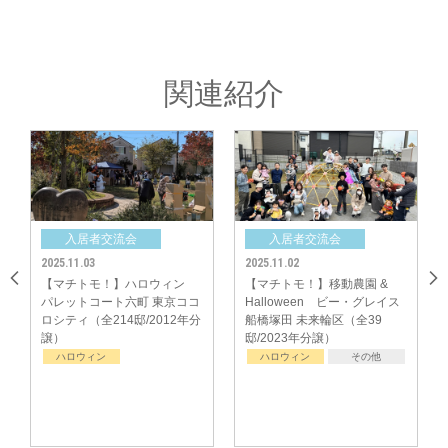
流することができ楽しく活動することができました。」
関連紹介
入居者交流会
入居者交流会
2025.11.03
2025.11.02
2025.1
【マチトモ！】ハロウィン
【マチトモ！】移動農園 &
【マ
パレットコート六町 東京ココ
Halloween ビー・グレイス
ビー
ロシティ（全214邸/2012年分
船橋塚田 未来輪区（全39
の森3
譲）
邸/2023年分譲）
譲）
ハロウィン
ハロウィン
その他
ハ
中央グリーン開発㈱では、これからの街の成長を楽しみにしつつ、今後も
「ご入居者様間のコミュニティ形成」のサポートをしてまいります。