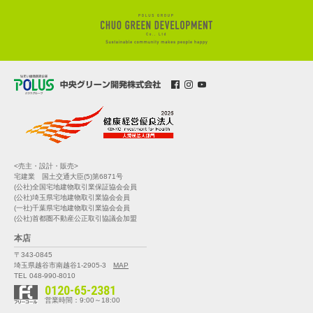
<売主・設計・販売>
宅建業 国土交通大臣(5)第6871号
(公社)全国宅地建物取引業保証協会会員
(公社)埼玉県宅地建物取引業協会会員
(一社)千葉県宅地建物取引業協会会員
(公社)首都圏不動産公正取引協議会加盟
本店
〒343-0845
埼玉県越谷市南越谷1-2905-3
MAP
TEL 048-990-8010
0120-65-2381
営業時間：9:00～18:00