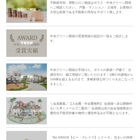
不動産売却・買取りのご相談はポラス・中央グリーン開発
へご相談ください。 戸建・マンション・土地等、お客様の
売却のご相談
大切な財産である不動産の売却をサポート致します。
中央グリーン開発の受賞実績や認定の一覧をご紹介しま
す。
受賞実績
中央グリーン開発が手掛けた、ポラスの新築一戸建て・分
譲住宅の、施工実績がご覧いただけます！1棟の分譲地から
施工実績
100棟を超えるものまで、多種多様な街づくりをおこなって
きました。
＼会員募集／【入会費・年会費無料】 会員様へ未公開物件
をいち早くメールでご案内！ 会員様は友の会会員様限定の
パレットコート友の会
優先住戸販売対象の物件に優先申込みが可能となります。
『Be GRACE【ビー・グレイス】シリーズ』 住まいの内外