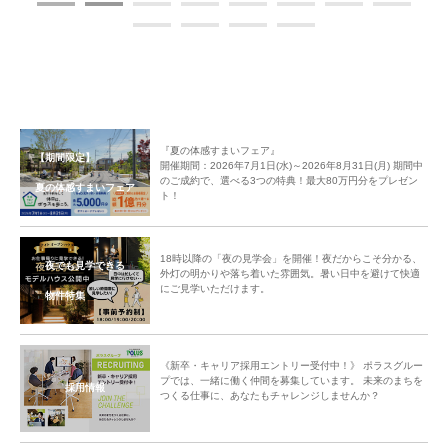
中央グリーン開発㈱では、これからの街の成長を楽しみにしつつ、今後も
「ご入居者様間のコミュニティ形成」のサポートをしてまいります。
『夏の体感すまいフェア』
【期間限定】
開催期間：2026年7月1日(水)～2026年8月31日(月) 期間中
のご成約で、選べる3つの特典！最大80万円分をプレゼン
夏の体感すまいフェア
ト！
スタンプラリー
大人も仮装！
18時以降の「夜の見学会」を開催！夜だからこそ分かる、
夜でも見学できる
外灯の明かりや落ち着いた雰囲気。暑い日中を避けて快適
にご見学いただけます。
物件特集
《新卒・キャリア採用エントリー受付中！》 ポラスグルー
プでは、一緒に働く仲間を募集しています。 未来のまちを
採用情報
つくる仕事に、あなたもチャレンジしませんか？
飴ちゃん食べて、舌が！！！
大人も仮装！２