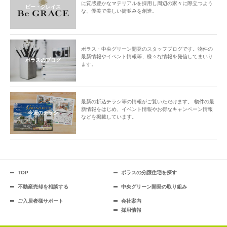
に質感豊かなマテリアルを採用し周辺の家々に際立つよう
ビー・グレイス
な、優美で美しい街並みを創造。
ポラス・中央グリーン開発のスタッフブログです。物件の
最新情報やイベント情報等、様々な情報を発信してまいり
ポラスのブログ
ます。
最新の折込チラシ等の情報がご覧いただけます。 物件の最
新情報をはじめ、イベント情報やお得なキャンペーン情報
今週のチラシ
などを掲載しています。
TOP
ポラスの分譲住宅を探す
不動産売却を相談する
中央グリーン開発の取り組み
ご入居者様サポート
会社案内
採用情報