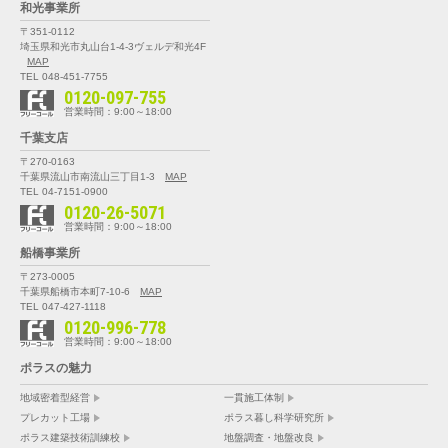
和光事業所
〒351-0112
埼玉県和光市丸山台1-4-3
ヴェルデ和光4F
MAP
TEL 048-451-7755
0120-097-755
営業時間：9:00～18:00
千葉支店
〒270-0163
千葉県流山市南流山三丁目1-3
MAP
TEL 04-7151-0900
0120-26-5071
営業時間：9:00～18:00
船橋事業所
〒273-0005
千葉県船橋市本町7-10-6
MAP
TEL 047-427-1118
0120-996-778
営業時間：9:00～18:00
ポラスの魅力
地域密着型経営
一貫施工体制
プレカット工場
ポラス暮し科学研究所
ポラス建築技術訓練校
地盤調査・地盤改良