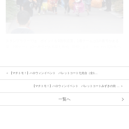
スタンプラリーでは、ポイントを9箇所設置。1番チームは1の番号がある
家、2番チームは2の番号がある家を最初に目指します。それぞれ高学年の
子がリーダー「1番の人集まって～」「はい、付いてきて～」「スタンプ押
した？」と小さな子どもたちの面倒を見ながら進んでいました。
スタンプラリーの後はマミーゲーム！！トイレットペーパーでぐるぐる巻
き、一番早く巻き終わったチームの勝ち～。ちびっ子向けのかぼちゃ運び競
＜ 【マチトモ！】ハロウィンイベント パレットコート七光台（全1…
走ではゴールに向かって一生懸命走っていました。
【マチトモ！】ハロウィンイベント パレットコートみずきの街 … ＞
一覧へ