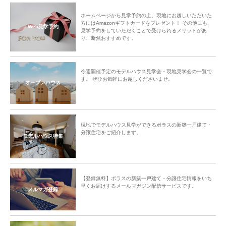
ホームページから見学予約の上、現地にお越しいただいた
方にはAmazonギフトカードをプレゼント！ その他にも、
Web見学予約
見学予約をしていただくことで受けられるメリットがあ
り、断然おすすめです。
今週開催予定のモデルハウス見学会・現地見学会の一覧で
す。 ぜひお気軽にお越しくださいませ。
オープンハウス
現地でモデルハウス見学ができるポラスの新築一戸建て・
分譲住宅をご紹介します。
モデルハウス特集
【登録無料】ポラスの新築一戸建て・分譲住宅情報をいち
早くお届けするメールマガジン配信サービスです。
メルマガ登録