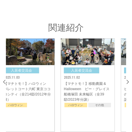
関連紹介
≪今回のイベントを企画された方のご感想とアドバイス≫
「仕事しながら、子育てしながらの準備は本当にきつい！！！でも終わった
後の達成感を自己満足ですが楽しませていただいております。」
「分譲地内で交流を深められたり、参加して下さった方、子供たちからの
「楽しかった！」の声を聞けるのは何よりうれしいです。」
入居者交流会
入居者交流会
「大人も仮装して楽しみました。むしろ仮装した大人が楽しんでたかも
2025.11.01
2025.11.01
（笑）楽しんだもん勝ちです！！」
動農園 &
【マチトモ！】ハロウィン
【マチトモ！】ハロウ
「マチトモを活用させていただいて是非素敵なイベントを企画してみてくだ
ビー・グレイス
ビー・グレイス流山おおたか
ONE for 30@清瀬（全30
さい！」
（全39
の森32（全32邸/2024年分
邸/2021年分譲）
譲）
その他
ハロウィン
ハロウィン
こちらの分譲地はみんな仲が良くコミュニケーションも盛んだそうです。知
らない人が分譲地にいると「おじちゃんだあれ？」と、こどもが話しかけ
て、親にも伝えるそうです。防犯面でも安心な仕組みが自然と構築されてい
ますね！