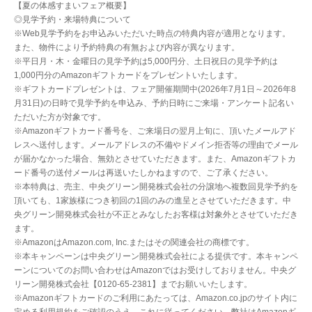
【夏の体感すまいフェア概要】
◎見学予約・来場特典について
※Web見学予約をお申込みいただいた時点の特典内容が適用となります。
また、物件により予約特典の有無および内容が異なります。
※平日月・木・金曜日の見学予約は5,000円分、土日祝日の見学予約は
1,000円分のAmazonギフトカードをプレゼントいたします。
※ギフトカードプレゼントは、フェア開催期間中(2026年7月1日～2026年8
月31日)の日時で見学予約を申込み、予約日時にご来場・アンケート記名い
ただいた方が対象です。
※Amazonギフトカード番号を、ご来場日の翌月上旬に、頂いたメールアド
レスへ送付します。メールアドレスの不備やドメイン拒否等の理由でメール
が届かなかった場合、無効とさせていただきます。また、Amazonギフトカ
ード番号の送付メールは再送いたしかねますので、ご了承ください。
※本特典は、売主、中央グリーン開発株式会社の分譲地へ複数回見学予約を
頂いても、1家族様につき初回の1回のみの進呈とさせていただきます。中
央グリーン開発株式会社が不正とみなしたお客様は対象外とさせていただき
ます。
※AmazonはAmazon.com, Inc.またはその関連会社の商標です。
※本キャンペーンは中央グリーン開発株式会社による提供です。本キャンペ
ーンについてのお問い合わせはAmazonではお受けしておりません。中央グ
リーン開発株式会社【0120-65-2381】までお願いいたします。
※Amazonギフトカードのご利用にあたっては、Amazon.co.jpのサイト内に
定める利用規約をご確認のうえ、これに従ってください。弊社はAmazonギ