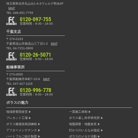
埼玉県和光市丸山台1-4-3
ヴェルデ和光4F
MAP
TEL 048-451-7755
0120-097-755
営業時間：9:00～18:00
千葉支店
〒270-0163
千葉県流山市南流山三丁目1-3
MAP
TEL 04-7151-0900
0120-26-5071
営業時間：9:00～18:00
船橋事業所
〒273-0005
千葉県船橋市本町7-10-6
MAP
TEL 047-427-1118
0120-996-778
営業時間：9:00～18:00
ポラスの魅力
地域密着型経営
一貫施工体制
プレカット工場
ポラス暮し科学研究所
ポラス建築技術訓練校
地盤調査・地盤改良
アフターメンテナンス
灯かりのいえなみ協定
ハートフルご紹介制度
ポラスのメセナ活動