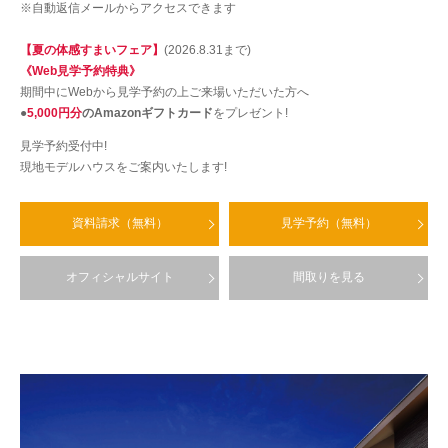
※自動返信メールからアクセスできます
【夏の体感すまいフェア】
(2026.8.31まで)
《Web見学予約特典》
期間中にWebから見学予約の上ご来場いただいた方へ
●
5,000円分
のAmazonギフトカード
をプレゼント!
見学予約受付中!
現地モデルハウスをご案内いたします!
資料請求（無料）
見学予約（無料）
オフィシャルサイト
間取りを見る