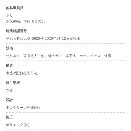
他私道負担
あり
245.96m
（持分8分の1）
2
建築確認番号
第SJK-KX255646620号(2026年2月12日)3号棟
設備
公営水道、東京電力・他、都市ガス、本下水、カースペース、外構
構造
木造2階建(在来工法)
取引態様
売主
設計
中央グリーン開発(株)
施工
ポラテック(株)