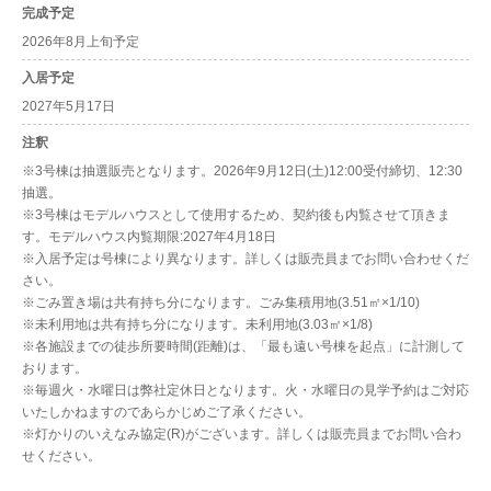
完成予定
2026年8月上旬予定
入居予定
2027年5月17日
注釈
※3号棟は抽選販売となります。2026年9月12日(土)12:00受付締切、12:30
抽選。
※3号棟はモデルハウスとして使用するため、契約後も内覧させて頂きま
す。モデルハウス内覧期限:2027年4月18日
※入居予定は号棟により異なります。詳しくは販売員までお問い合わせくだ
さい。
※ごみ置き場は共有持ち分になります。ごみ集積用地(3.51㎡×1/10)
※未利用地は共有持ち分になります。未利用地(3.03㎡×1/8)
※各施設までの徒歩所要時間(距離)は、「最も遠い号棟を起点」に計測して
おります。
※毎週火・水曜日は弊社定休日となります。火・水曜日の見学予約はご対応
いたしかねますのであらかじめご了承ください。
※灯かりのいえなみ協定(R)がございます。詳しくは販売員までお問い合わ
せください。