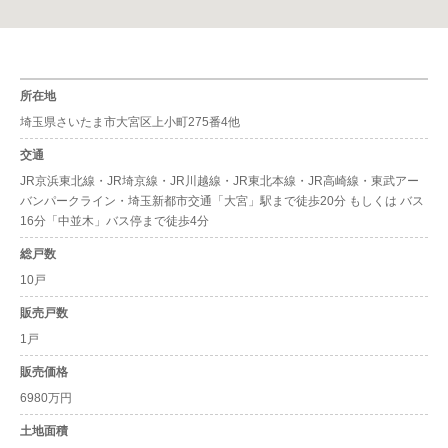
所在地
埼玉県さいたま市大宮区上小町275番4他
交通
JR京浜東北線・JR埼京線・JR川越線・JR東北本線・JR高崎線・東武アー
バンパークライン・埼玉新都市交通「大宮」駅まで徒歩20分 もしくは バス
16分「中並木」バス停まで徒歩4分
総戸数
10戸
販売戸数
1戸
販売価格
6980万円
土地面積