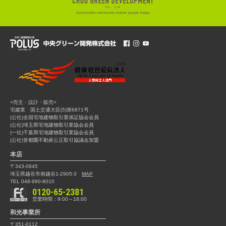
<売主・設計・販売>
宅建業 国土交通大臣(5)第6871号
(公社)全国宅地建物取引業保証協会会員
(公社)埼玉県宅地建物取引業協会会員
(一社)千葉県宅地建物取引業協会会員
(公社)首都圏不動産公正取引協議会加盟
本店
〒343-0845
埼玉県越谷市南越谷1-2905-3
MAP
TEL 048-990-8010
0120-65-2381
営業時間：9:00～18:00
和光事業所
〒351-0112