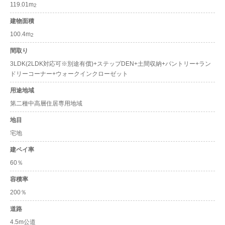
119.01m
2
建物面積
100.4m
2
間取り
3LDK(2LDK対応可※別途有償)+ステップDEN+土間収納+パントリー+ラン
ドリーコーナー+ウォークインクローゼット
用途地域
第二種中高層住居専用地域
地目
宅地
建ペイ率
60％
容積率
200％
道路
4.5m公道