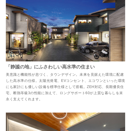
「静謐の地」にふさわしい高水準の住まい
美意識と機能性が息づく、タウンデザイン。未来を見据えた環境に配慮
した高水準の仕様。太陽光発電、EVコンセント、エコワンといった環境
にも家計にも優しい設備を標準仕様として搭載。ZEH対応、長期優良住
宅、断熱等級3の性能に加えて、ロングサポート60が上質な暮らしを末
永く支えてくれます。