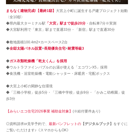
まもなく建物完成!【最終1邸】
大宮上小町に誕生する戸建プロジェクト始動
〈全10邸〉
◆県内最大ターミナル駅
「大宮」駅まで徒歩20分
・自転車7分※実測
◆大宮駅利用で「東京」駅まで直通33分・「新宿」駅まで直通30分
◆敷地面積100.4m2×カースペース2台
◆
全邸太陽パネル設置
×
長期優良住宅
×
耐震等級3
◆
ガス衣類乾燥機「乾太くん」を採用
◆ウルトラファインバブルのお湯が使える「エコワンX5」採用
◆食洗機・浴室乾燥機・電動シャッター・床暖房・宅配ボックス
◆大宮上小町の閑静な住環境
◆「三橋小学校」徒歩5分・「三橋中学校」徒歩9分・「かみこ幼稚園」徒
歩3分
【みらいエコ住宅2026事業 補助金対象】
(※給付要件あり)
◎資料請求or見学予約で、
最新パンフレットの
【デジタルブック】
をすぐに
ご覧いただけます♪《スマホからもOK》