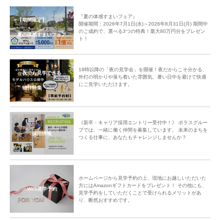
『夏の体感すまいフェア』
【期間限定】
開催期間：2026年7月1日(水)～2026年8月31日(月) 期間中
のご成約で、選べる3つの特典！最大80万円分をプレゼン
夏の体感すまいフェア
ト！
18時以降の「夜の見学会」を開催！夜だからこそ分かる、
夜でも見学できる
外灯の明かりや落ち着いた雰囲気。暑い日中を避けて快適
にご見学いただけます。
物件特集
《新卒・キャリア採用エントリー受付中！》 ポラスグルー
プでは、一緒に働く仲間を募集しています。 未来のまちを
採用情報
つくる仕事に、あなたもチャレンジしませんか？
ホームページから見学予約の上、現地にお越しいただいた
方にはAmazonギフトカードをプレゼント！ その他にも、
Web見学予約
見学予約をしていただくことで受けられるメリットがあ
り、断然おすすめです。