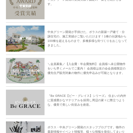
す。
受賞実績
中央グリーン開発が手掛けた、ポラスの新築一戸建て・分
譲住宅の、施工実績がご覧いただけます！1棟の分譲地から
施工実績
100棟を超えるものまで、多種多様な街づくりをおこなって
きました。
＼会員募集／【入会費・年会費無料】 会員様へ未公開物件
をいち早くメールでご案内！ 会員様は友の会会員様限定の
パレットコート友の会
優先住戸販売対象の物件に優先申込みが可能となります。
『Be GRACE【ビー・グレイス】シリーズ』 住まいの内外
に質感豊かなマテリアルを採用し周辺の家々に際立つよう
ビー・グレイス
な、優美で美しい街並みを創造。
ポラス・中央グリーン開発のスタッフブログです。物件の
最新情報やイベント情報等、様々な情報を発信してまいり