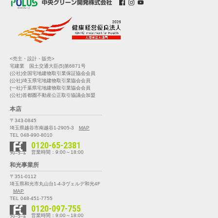
<売主・設計・販売>
宅建業 国土交通大臣(5)第6871号
(公社)全国宅地建物取引業保証協会会員
(公社)埼玉県宅地建物取引業協会会員
(一社)千葉県宅地建物取引業協会会員
(公社)首都圏不動産公正取引協議会加盟
本店
〒343-0845
埼玉県越谷市南越谷1-2905-3
MAP
TEL 048-990-8010
0120-65-2381
営業時間：9:00～18:00
和光事業所
〒351-0112
埼玉県和光市丸山台1-4-3
ヴェルデ和光4F
MAP
TEL 048-451-7755
0120-097-755
営業時間：9:00～18:00