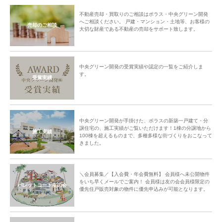
不動産売却・買取りのご相談はポラス・中央グリーン開発
へご相談ください。 戸建・マンション・土地等、お客様の
売却のご相談
大切な財産である不動産の売却をサポート致します。
中央グリーン開発の受賞実績や認定の一覧をご紹介しま
す。
受賞実績
中央グリーン開発が手掛けた、ポラスの新築一戸建て・分
譲住宅の、施工実績がご覧いただけます！1棟の分譲地から
施工実績
100棟を超えるものまで、多種多様な街づくりをおこなって
きました。
＼会員募集／【入会費・年会費無料】 会員様へ未公開物件
をいち早くメールでご案内！ 会員様は友の会会員様限定の
パレットコート友の会
優先住戸販売対象の物件に優先申込みが可能となります。