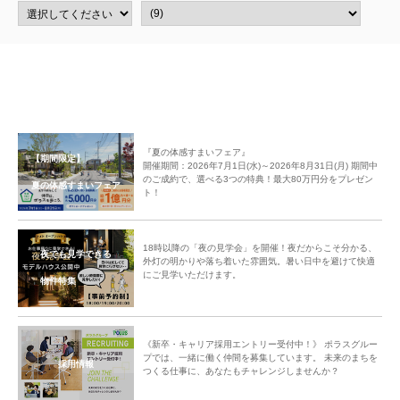
『夏の体感すまいフェア』
【期間限定】
開催期間：2026年7月1日(水)～2026年8月31日(月) 期間中
のご成約で、選べる3つの特典！最大80万円分をプレゼン
夏の体感すまいフェア
ト！
18時以降の「夜の見学会」を開催！夜だからこそ分かる、
夜でも見学できる
外灯の明かりや落ち着いた雰囲気。暑い日中を避けて快適
にご見学いただけます。
物件特集
《新卒・キャリア採用エントリー受付中！》 ポラスグルー
プでは、一緒に働く仲間を募集しています。 未来のまちを
採用情報
つくる仕事に、あなたもチャレンジしませんか？