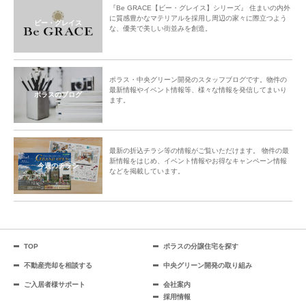
『Be GRACE【ビー・グレイス】シリーズ』 住まいの内外
に質感豊かなマテリアルを採用し周辺の家々に際立つよう
ビー・グレイス
な、優美で美しい街並みを創造。
ポラス・中央グリーン開発のスタッフブログです。物件の
最新情報やイベント情報等、様々な情報を発信してまいり
ポラスのブログ
ます。
最新の折込チラシ等の情報がご覧いただけます。 物件の最
新情報をはじめ、イベント情報やお得なキャンペーン情報
今週のチラシ
などを掲載しています。
TOP
ポラスの分譲住宅を探す
不動産売却を相談する
中央グリーン開発の取り組み
ご入居者様サポート
会社案内
採用情報