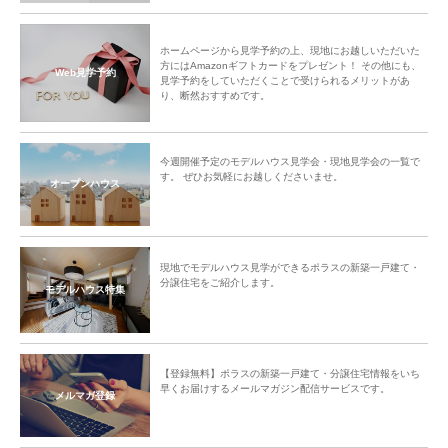
ホームページから見学予約の上、現地にお越しいただいた
方にはAmazonギフトカードをプレゼント！ その他にも、
Web見学予約
見学予約をしていただくことで受けられるメリットがあ
り、断然おすすめです。
今週開催予定のモデルハウス見学会・現地見学会の一覧で
す。 ぜひお気軽にお越しくださいませ。
オープンハウス
現地でモデルハウス見学ができるポラスの新築一戸建て・
分譲住宅をご紹介します。
モデルハウス特集
【登録無料】ポラスの新築一戸建て・分譲住宅情報をいち
早くお届けするメールマガジン配信サービスです。
メルマガ登録