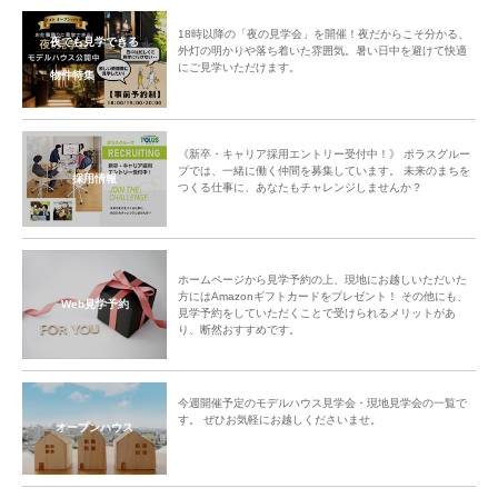
18時以降の「夜の見学会」を開催！夜だからこそ分かる、
夜でも見学できる
外灯の明かりや落ち着いた雰囲気。暑い日中を避けて快適
にご見学いただけます。
物件特集
《新卒・キャリア採用エントリー受付中！》 ポラスグルー
プでは、一緒に働く仲間を募集しています。 未来のまちを
採用情報
つくる仕事に、あなたもチャレンジしませんか？
ホームページから見学予約の上、現地にお越しいただいた
方にはAmazonギフトカードをプレゼント！ その他にも、
Web見学予約
見学予約をしていただくことで受けられるメリットがあ
り、断然おすすめです。
今週開催予定のモデルハウス見学会・現地見学会の一覧で
す。 ぜひお気軽にお越しくださいませ。
オープンハウス