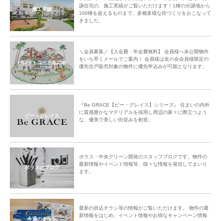
譲住宅の、施工実績がご覧いただけます！1棟の分譲地から
施工実績
100棟を超えるものまで、多種多様な街づくりをおこなって
きました。
＼会員募集／【入会費・年会費無料】 会員様へ未公開物件
をいち早くメールでご案内！ 会員様は友の会会員様限定の
パレットコート友の会
優先住戸販売対象の物件に優先申込みが可能となります。
『Be GRACE【ビー・グレイス】シリーズ』 住まいの内外
に質感豊かなマテリアルを採用し周辺の家々に際立つよう
ビー・グレイス
な、優美で美しい街並みを創造。
ポラス・中央グリーン開発のスタッフブログです。物件の
最新情報やイベント情報等、様々な情報を発信してまいり
ポラスのブログ
ます。
最新の折込チラシ等の情報がご覧いただけます。 物件の最
新情報をはじめ、イベント情報やお得なキャンペーン情報
今週のチラシ