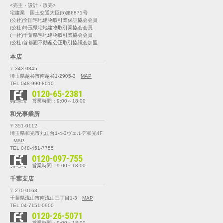
<売主・設計・販売>
宅建業 国土交通大臣(5)第6871号
(公社)全国宅地建物取引業保証協会会員
(公社)埼玉県宅地建物取引業協会会員
(一社)千葉県宅地建物取引業協会会員
(公社)首都圏不動産公正取引協議会加盟
本店
〒343-0845
埼玉県越谷市南越谷1-2905-3
MAP
TEL 048-990-8010
0120-65-2381
営業時間：9:00～18:00
和光事業所
〒351-0112
埼玉県和光市丸山台1-4-3
ヴェルデ和光4F
MAP
TEL 048-451-7755
0120-097-755
営業時間：9:00～18:00
千葉支店
〒270-0163
千葉県流山市南流山三丁目1-3
MAP
TEL 04-7151-0900
0120-26-5071
営業時間：9:00～18:00