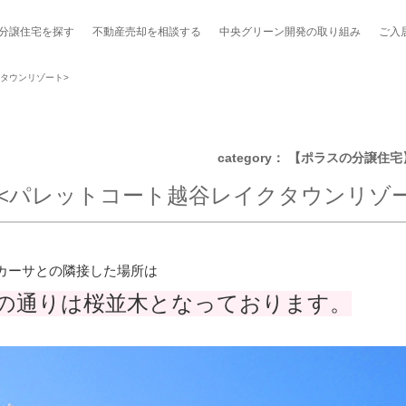
分譲住宅を探す
不動産売却を
相談する
中央グリーン開発の
取り組み
ご入
タウンリゾート>
category： 【ポラスの分
!<パレットコート越谷レイクタウンリゾ
ポート制度「マチトモ！®」
のポラスの分譲住宅
会社概要
新卒採用
棟下式
らしの
のポラスの分譲住宅
スタッフ紹介
貸し会議室
職種紹介
ンシェルジュ
カーサとの隣接した場所は
ファーズ応援サイト
今週のチラシ
の通りは桜並木となっております。
地図から探す
工実績を見る
スのメルマガ登録