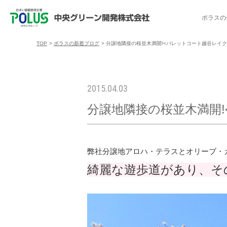
ポラスの
TOP
>
ポラスの新着ブログ
>
分譲地隣接の桜並木満開!<パレットコート越谷レイク
ポラスの分譲住宅を探す
中央グリーン開発の取り組み
ご入居者様サポート
会社案内
採用情報
2015.04.03
分譲地隣接の桜並木満開
分譲地コミュニティ
トップメッセージ
入居者交流会
採用TOP
物件一覧
コミュニティサ
埼玉県
暮
暮らし情報マガジン「スマイリング」
千葉県のポラスの分譲住宅
キャリア採用
事例紹介
アクセス
東京都
コ
弊社分譲地アロハ・テラスとオリーブ・
暮らしステキセミナー＆カルチャー
ハートフルご紹介制度
今週の現地見学会
受賞実績
越谷アル
綺麗な遊歩道があり、そ
ブランドから探す
特集から探す
施
ご入居までの流れ
ポラ