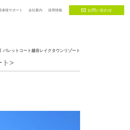
お問い合わせ
居者様
サポート
会社
案内
採用
情報
譲住宅】パレットコート越谷レイクタウンリゾート
ート>