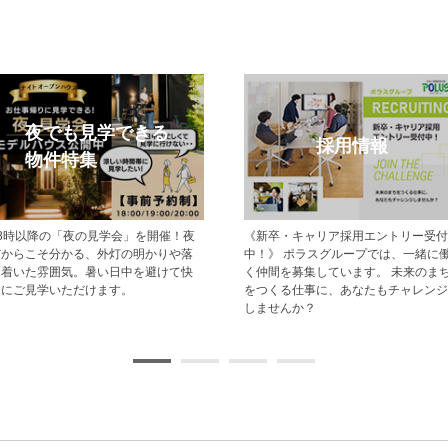
できる
採用情報
W
会」を開催！夜
《新卒・キャリア採用エントリー受付
ホームペー
の明かりや落
中！》 ポラスグループでは、一緒に働
にお越しいた
中を避けて快
く仲間を募集しています。 未来のまち
トカードをプ
。
をつくる仕事に、あなたもチャレンジ
見学予約を
しませんか？
れるメリッ
す。