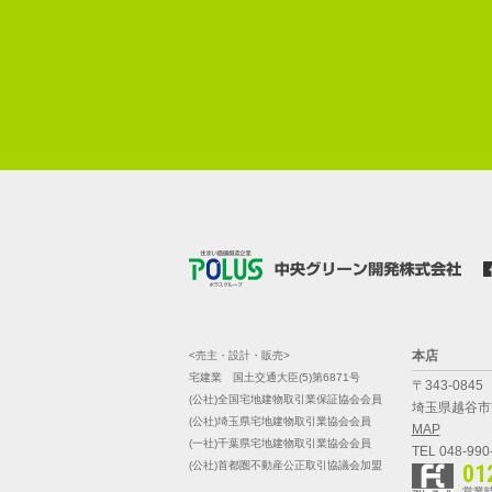
本店
<売主・設計・販売>
宅建業 国土交通大臣(5)第6871号
〒343-0845
(公社)全国宅地建物取引業保証協会会員
埼玉県越谷市南
(公社)埼玉県宅地建物取引業協会会員
MAP
(一社)千葉県宅地建物取引業協会会員
TEL 048-990
(公社)首都圏不動産公正取引協議会加盟
01
営業時