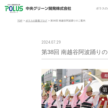
ポラスの
TOP
>
ポラスの新着ブログ
>
第38回 南越谷阿波踊りのご案内
ポラスの分譲住宅を探す
中央グリーン開発の取り組み
ご入居者様サポート
会社案内
採用情報
2024.07.29
第38回 南越谷阿波踊り
分譲地コミュニティ
トップメッセージ
入居者交流会
採用TOP
物件一覧
コミュニティサ
埼玉県
暮
暮らし情報マガジン「スマイリング」
千葉県のポラスの分譲住宅
キャリア採用
事例紹介
アクセス
東京都
コ
暮らしステキセミナー＆カルチャー
ハートフルご紹介制度
今週の現地見学会
受賞実績
越谷アル
ブランドから探す
特集から探す
施
ご入居までの流れ
ポラ