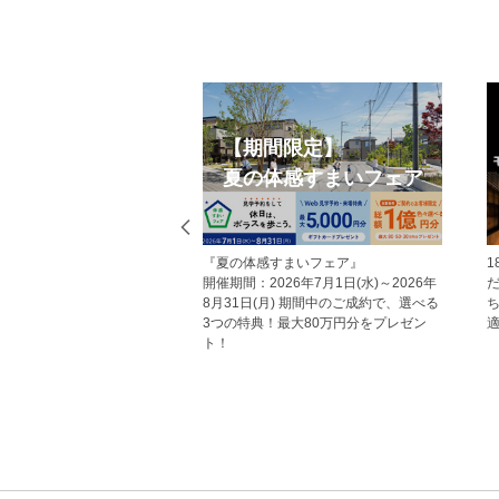
【期間限定】
夜でも見学
夏の体感すまいフェア
物件特集
た
『夏の体感すまいフェア』
18時以降の「夜の見学
め、
開催期間：2026年7月1日(水)～2026年
だからこそ分かる、外灯
情
8月31日(月) 期間中のご成約で、選べる
ち着いた雰囲気。暑い日
3つの特典！最大80万円分をプレゼン
適にご見学いただけます
ト！