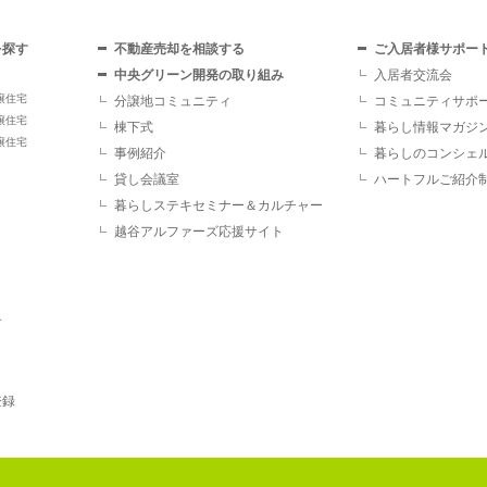
を探す
不動産売却を相談する
ご入居者様サポー
中央グリーン開発の取り組み
入居者交流会
譲住宅
分譲地コミュニティ
コミュニティサポ
譲住宅
棟下式
暮らし情報マガジ
譲住宅
事例紹介
暮らしのコンシェ
貸し会議室
ハートフルご紹介
暮らしステキセミナー＆カルチャー
越谷アルファーズ応援サイト
す
登録