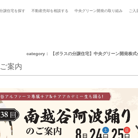
分譲住宅を探す
不動産売却を
相談する
中央グリーン開発の
取り組み
ご入
category： 【ポラスの分譲住宅】中央グリーン開発
のご案内
ポート制度「マチトモ！®」
のポラスの分譲住宅
会社概要
新卒採用
棟下式
らしの
のポラスの分譲住宅
スタッフ紹介
貸し会議室
職種紹介
ンシェルジュ
ファーズ応援サイト
今週のチラシ
地図から探す
工実績を見る
スのメルマガ登録