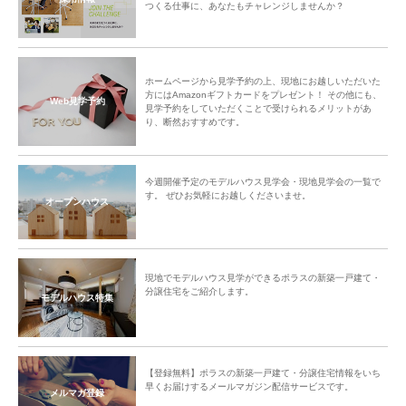
つくる仕事に、あなたもチャレンジしませんか？
ホームページから見学予約の上、現地にお越しいただいた
方にはAmazonギフトカードをプレゼント！ その他にも、
Web見学予約
見学予約をしていただくことで受けられるメリットがあ
り、断然おすすめです。
今週開催予定のモデルハウス見学会・現地見学会の一覧で
す。 ぜひお気軽にお越しくださいませ。
オープンハウス
現地でモデルハウス見学ができるポラスの新築一戸建て・
分譲住宅をご紹介します。
モデルハウス特集
【登録無料】ポラスの新築一戸建て・分譲住宅情報をいち
早くお届けするメールマガジン配信サービスです。
メルマガ登録