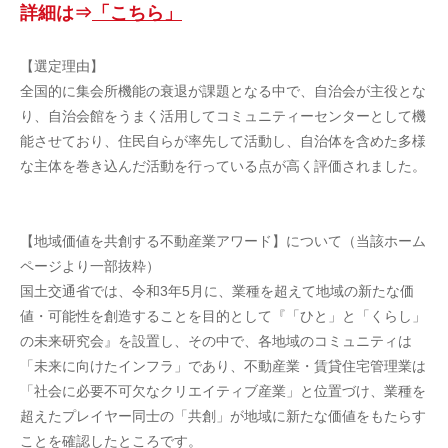
詳細は⇒
「こちら」
【選定理由】
全国的に集会所機能の衰退が課題となる中で、自治会が主役とな
り、自治会館をうまく活用してコミュニティーセンターとして機
能させており、住民自らが率先して活動し、自治体を含めた多様
な主体を巻き込んだ活動を行っている点が高く評価されました。
【地域価値を共創する不動産業アワード】について
（当該ホーム
ページより一部抜粋）
国土交通省では、令和3年5月に、業種を超えて地域の新たな価
値・可能性を創造することを目的として『「ひと」と「くらし」
の未来研究会』を設置し、その中で、各地域のコミュニティは
「未来に向けたインフラ」であり、不動産業・賃貸住宅管理業は
「社会に必要不可欠なクリエイティブ産業」と位置づけ、業種を
超えたプレイヤー同士の「共創」が地域に新たな価値をもたらす
ことを確認したところです。