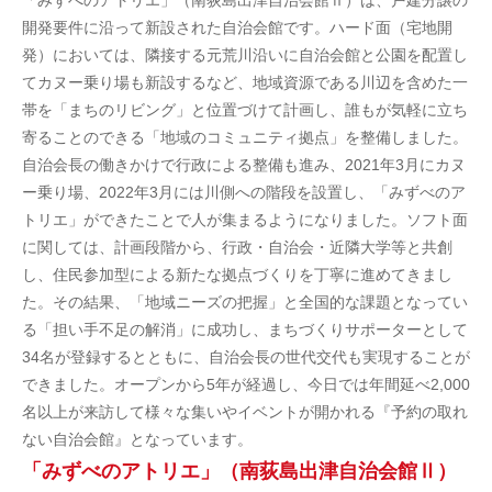
「みずべのアトリエ」（南荻島出津自治会館Ⅱ）は、戸建分譲の
開発要件に沿って新設された自治会館です。ハード面（宅地開
発）においては、隣接する元荒川沿いに自治会館と公園を配置し
てカヌー乗り場も新設するなど、地域資源である川辺を含めた一
帯を「まちのリビング」と位置づけて計画し、誰もが気軽に立ち
寄ることのできる「地域のコミュニティ拠点」を整備しました。
自治会長の働きかけで行政による整備も進み、2021年3月にカヌ
ー乗り場、2022年3月には川側への階段を設置し、「みずべのア
トリエ」ができたことで人が集まるようになりました。ソフト面
に関しては、計画段階から、行政・自治会・近隣大学等と共創
し、住民参加型による新たな拠点づくりを丁寧に進めてきまし
た。その結果、「地域ニーズの把握」と全国的な課題となってい
る「担い手不足の解消」に成功し、まちづくりサポーターとして
34名が登録するとともに、自治会長の世代交代も実現することが
できました。オープンから5年が経過し、今日では年間延べ2,000
名以上が来訪して様々な集いやイベントが開かれる『予約の取れ
ない自治会館』となっています。
「みずべのアトリエ」（南荻島出津自治会館Ⅱ）