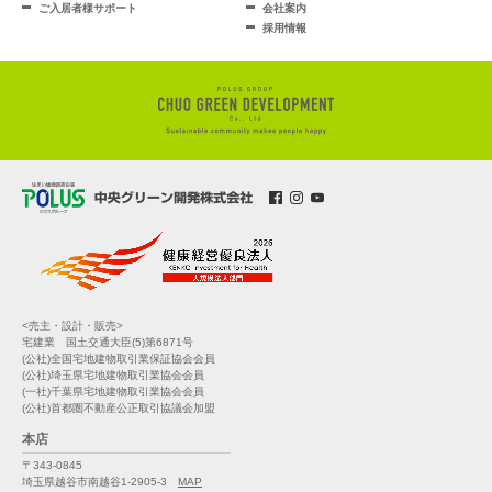
ご入居者様サポート
会社案内
採用情報
<売主・設計・販売>
宅建業 国土交通大臣(5)第6871号
(公社)全国宅地建物取引業保証協会会員
(公社)埼玉県宅地建物取引業協会会員
(一社)千葉県宅地建物取引業協会会員
(公社)首都圏不動産公正取引協議会加盟
本店
〒343-0845
埼玉県越谷市南越谷1-2905-3
MAP