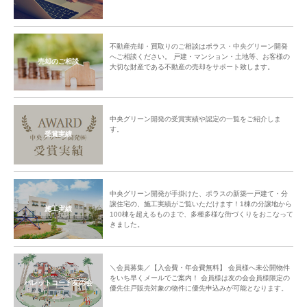
不動産売却・買取りのご相談はポラス・中央グリーン開発
へご相談ください。 戸建・マンション・土地等、お客様の
売却のご相談
大切な財産である不動産の売却をサポート致します。
中央グリーン開発の受賞実績や認定の一覧をご紹介しま
す。
受賞実績
中央グリーン開発が手掛けた、ポラスの新築一戸建て・分
譲住宅の、施工実績がご覧いただけます！1棟の分譲地から
施工実績
100棟を超えるものまで、多種多様な街づくりをおこなって
きました。
＼会員募集／【入会費・年会費無料】 会員様へ未公開物件
をいち早くメールでご案内！ 会員様は友の会会員様限定の
パレットコート友の会
優先住戸販売対象の物件に優先申込みが可能となります。