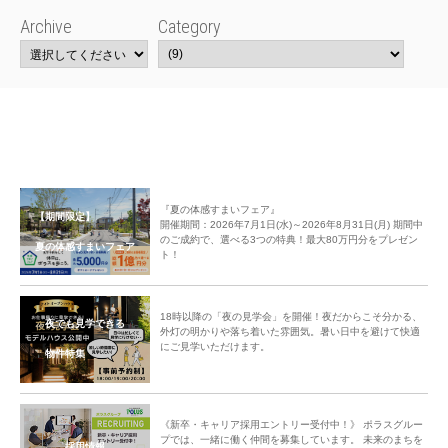
Archive
Category
『夏の体感すまいフェア』
【期間限定】
開催期間：2026年7月1日(水)～2026年8月31日(月) 期間中
のご成約で、選べる3つの特典！最大80万円分をプレゼン
夏の体感すまいフェア
ト！
18時以降の「夜の見学会」を開催！夜だからこそ分かる、
夜でも見学できる
外灯の明かりや落ち着いた雰囲気。暑い日中を避けて快適
にご見学いただけます。
物件特集
《新卒・キャリア採用エントリー受付中！》 ポラスグルー
プでは、一緒に働く仲間を募集しています。 未来のまちを
採用情報