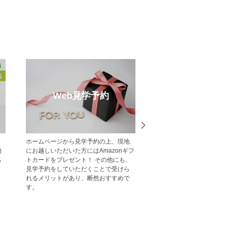
モデルハウス特集
メルマ
学会・
現地でモデルハウス見学ができるポラ
【登録無料】ポラス
お気軽に
スの新築一戸建て・分譲住宅をご紹介
分譲住宅情報をいち
します。
ールマガジン配信サ