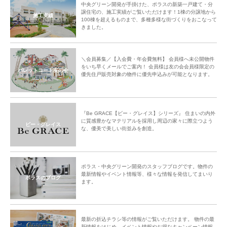
中央グリーン開発が手掛けた、ポラスの新築一戸建て・分
譲住宅の、施工実績がご覧いただけます！1棟の分譲地から
施工実績
100棟を超えるものまで、多種多様な街づくりをおこなって
きました。
＼会員募集／【入会費・年会費無料】 会員様へ未公開物件
をいち早くメールでご案内！ 会員様は友の会会員様限定の
パレットコート友の会
優先住戸販売対象の物件に優先申込みが可能となります。
『Be GRACE【ビー・グレイス】シリーズ』 住まいの内外
に質感豊かなマテリアルを採用し周辺の家々に際立つよう
ビー・グレイス
な、優美で美しい街並みを創造。
ポラス・中央グリーン開発のスタッフブログです。物件の
最新情報やイベント情報等、様々な情報を発信してまいり
ポラスのブログ
ます。
最新の折込チラシ等の情報がご覧いただけます。 物件の最
新情報をはじめ、イベント情報やお得なキャンペーン情報