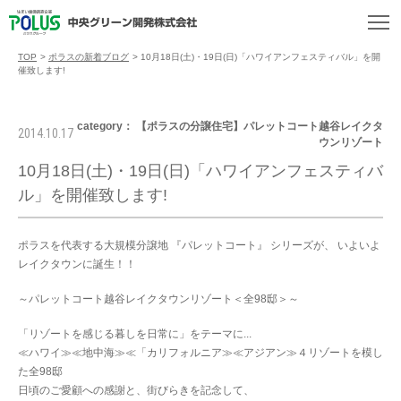
TOP
>
ポラスの新着ブログ
>
10月18日(土)・19日(日)「ハワイアンフェスティバル」を開
催致します!
category： 【ポラスの分譲住宅】パレットコート越谷レイクタ
2014.10.17
ウンリゾート
10月18日(土)・19日(日)「ハワイアンフェスティバ
ル」を開催致します!
ポラスを代表する大規模分譲地 『パレットコート』 シリーズが、 いよいよ
レイクタウンに誕生！！
～パレットコート越谷レイクタウンリゾート＜全98邸＞～
「リゾートを感じる暮しを日常に」をテーマに
...
≪ハワイ≫≪地中海≫≪「カリフォルニア≫≪アジアン≫４リゾートを模し
た全98邸
日頃のご愛顧への感謝と、街びらきを記念して、