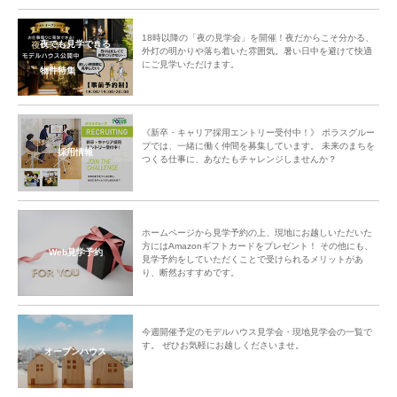
18時以降の「夜の見学会」を開催！夜だからこそ分かる、
夜でも見学できる
外灯の明かりや落ち着いた雰囲気。暑い日中を避けて快適
にご見学いただけます。
物件特集
《新卒・キャリア採用エントリー受付中！》 ポラスグルー
プでは、一緒に働く仲間を募集しています。 未来のまちを
採用情報
つくる仕事に、あなたもチャレンジしませんか？
ホームページから見学予約の上、現地にお越しいただいた
方にはAmazonギフトカードをプレゼント！ その他にも、
Web見学予約
見学予約をしていただくことで受けられるメリットがあ
り、断然おすすめです。
今週開催予定のモデルハウス見学会・現地見学会の一覧で
す。 ぜひお気軽にお越しくださいませ。
オープンハウス