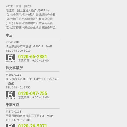
<売主・設計・販売>
宅建業 国土交通大臣(5)第6871号
(公社)全国宅地建物取引業保証協会会員
(公社)埼玉県宅地建物取引業協会会員
(一社)千葉県宅地建物取引業協会会員
(公社)首都圏不動産公正取引協議会加盟
本店
〒343-0845
埼玉県越谷市南越谷1-2905-3
MAP
TEL 048-990-8010
0120-65-2381
営業時間：9:00～18:00
和光事業所
〒351-0112
埼玉県和光市丸山台1-4-3
ヴェルデ和光4F
MAP
TEL 048-451-7755
0120-097-755
営業時間：9:00～18:00
千葉支店
〒270-0163
千葉県流山市南流山三丁目1-3
MAP
TEL 04-7151-0900
0120-26-5071