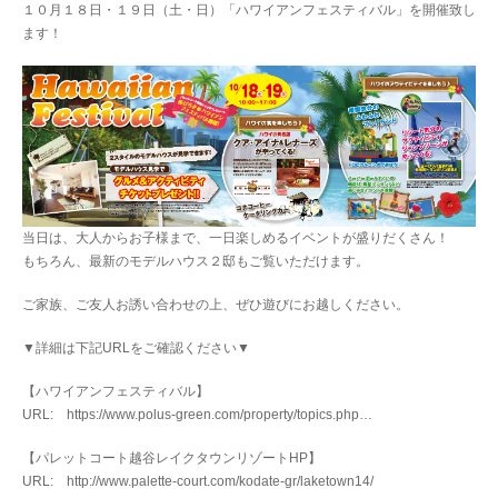
１０月１８日・１９日（土・日）「ハワイアンフェスティバル」を開催致し
ます！
当日は、大人からお子様まで、一日楽しめるイベントが盛りだくさん！
もちろん、最新のモデルハウス２邸もご覧いただけます。
ご家族、ご友人お誘い合わせの上、ぜひ遊びにお越しください。
▼詳細は下記URLをご確認ください▼
【ハワイアンフェスティバル】
URL:
https://www.polus-green.com/property/topics.php
…
【パレットコート越谷レイクタウンリゾートHP】
URL:
http://www.palette-court.com/kodate-gr/laketown14/