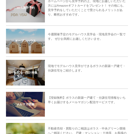
ホームページから見学予約の上、現地にお越しいただいた
方にはAmazonギフトカードをプレゼント！ その他にも、
Web見学予約
見学予約をしていただくことで受けられるメリットがあ
り、断然おすすめです。
今週開催予定のモデルハウス見学会・現地見学会の一覧で
す。 ぜひお気軽にお越しくださいませ。
オープンハウス
現地でモデルハウス見学ができるポラスの新築一戸建て・
分譲住宅をご紹介します。
モデルハウス特集
【登録無料】ポラスの新築一戸建て・分譲住宅情報をいち
早くお届けするメールマガジン配信サービスです。
メルマガ登録
不動産売却・買取りのご相談はポラス・中央グリーン開発
へご相談ください。 戸建・マンション・土地等、お客様の