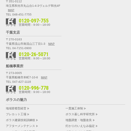
〒351-0112
埼玉県和光市丸山台1-4-3
ヴェルデ和光4F
MAP
TEL 048-451-7755
0120-097-755
営業時間：9:00～18:00
千葉支店
〒270-0163
千葉県流山市南流山三丁目1-3
MAP
TEL 04-7151-0900
0120-26-5071
営業時間：9:00～18:00
船橋事業所
〒273-0005
千葉県船橋市本町7-10-6
MAP
TEL 047-427-1118
0120-996-778
営業時間：9:00～18:00
ポラスの魅力
地域密着型経営
一貫施工体制
プレカット工場
ポラス暮し科学研究所
ポラス建築技術訓練校
地盤調査・地盤改良
アフターメンテナンス
灯かりのいえなみ協定