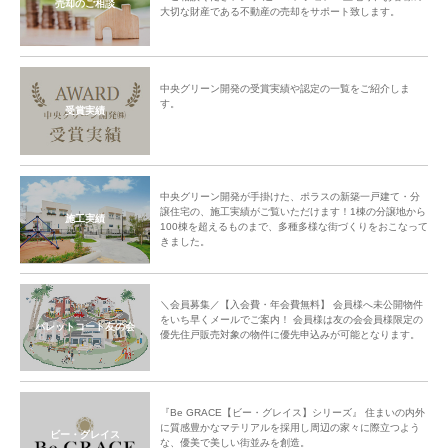
売却のご相談
大切な財産である不動産の売却をサポート致します。
中央グリーン開発の受賞実績や認定の一覧をご紹介しま
す。
受賞実績
中央グリーン開発が手掛けた、ポラスの新築一戸建て・分
譲住宅の、施工実績がご覧いただけます！1棟の分譲地から
施工実績
100棟を超えるものまで、多種多様な街づくりをおこなって
きました。
＼会員募集／【入会費・年会費無料】 会員様へ未公開物件
をいち早くメールでご案内！ 会員様は友の会会員様限定の
パレットコート友の会
優先住戸販売対象の物件に優先申込みが可能となります。
『Be GRACE【ビー・グレイス】シリーズ』 住まいの内外
に質感豊かなマテリアルを採用し周辺の家々に際立つよう
ビー・グレイス
な、優美で美しい街並みを創造。