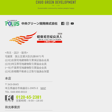
<売主・設計・販売>
宅建業 国土交通大臣(5)第6871号
(公社)全国宅地建物取引業保証協会会員
(公社)埼玉県宅地建物取引業協会会員
(一社)千葉県宅地建物取引業協会会員
(公社)首都圏不動産公正取引協議会加盟
本店
〒343-0845
埼玉県越谷市南越谷1-2905-3
MAP
TEL 048-990-8010
0120-65-2381
営業時間：9:00～18:00
和光事業所