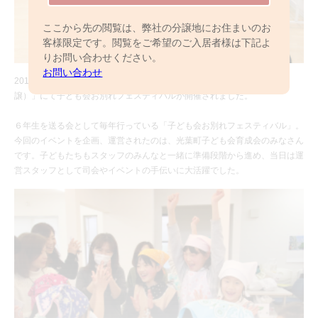
ここから先の閲覧は、弊社の分譲地にお住まいのお
客様限定です。閲覧をご希望のご入居者様は下記よ
りお問い合わせください。
お問い合わせ
2016年3月13日（日）、「パレットコート七光台（全1035邸/2005年分
譲）」にて子ども会お別れフェスティバルが開催されました。
６年生を送る会として毎年行っている「子ども会お別れフェスティバル」。
今回のイベントを企画、運営されたのは、光葉町子ども会育成会のみなさん
です。子どもたちもスタッフのみんなと一緒に準備段階から進め、当日は運
営スタッフとして司会やイベントの手伝いに大活躍でした。