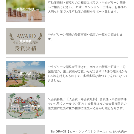
不動産売却・買取りのご相談はポラス・中央グリーン開発
へご相談ください。 戸建・マンション・土地等、お客様の
売却のご相談
大切な財産である不動産の売却をサポート致します。
中央グリーン開発の受賞実績や認定の一覧をご紹介しま
す。
受賞実績
中央グリーン開発が手掛けた、ポラスの新築一戸建て・分
譲住宅の、施工実績がご覧いただけます！1棟の分譲地から
施工実績
100棟を超えるものまで、多種多様な街づくりをおこなって
きました。
＼会員募集／【入会費・年会費無料】 会員様へ未公開物件
をいち早くメールでご案内！ 会員様は友の会会員様限定の
パレットコート友の会
優先住戸販売対象の物件に優先申込みが可能となります。
『Be GRACE【ビー・グレイス】シリーズ』 住まいの内外