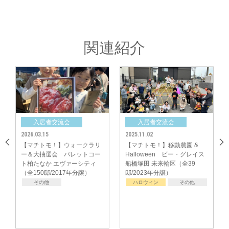
企画したコミュニティ委員の皆さん。お疲れ様でした！
中央グリーン開発㈱では、これからの街の成長を楽しみにしつつ、今後も
「ご入居者様間のコミュニティ形成」のサポートをしてまいります。
関連紹介
入居者交流会
入居者交流会
入居者交
3.15
2025.11.02
2025.06.29
チトモ！】ウォークラリ
【マチトモ！】移動農園 &
【マチトモ！
大抽選会 パレットコー
Halloween ビー・グレイス
ー・グレイス
たなか エヴァーシティ
船橋塚田 未来輪区（全39
森32（全32邸
50邸/2017年分譲）
邸/2023年分譲）
その他
ハロウィン
その他
その他