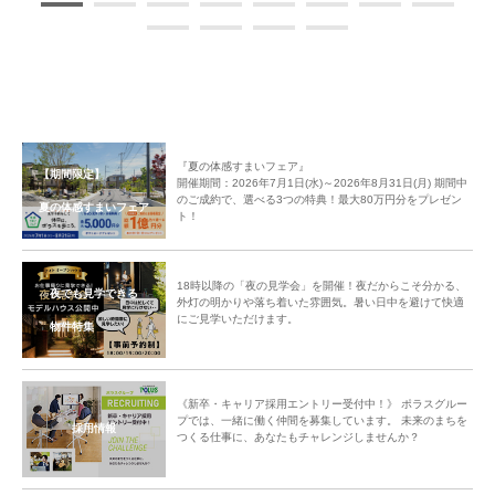
『夏の体感すまいフェア』
【期間限定】
開催期間：2026年7月1日(水)～2026年8月31日(月) 期間中
のご成約で、選べる3つの特典！最大80万円分をプレゼン
夏の体感すまいフェア
ト！
18時以降の「夜の見学会」を開催！夜だからこそ分かる、
夜でも見学できる
外灯の明かりや落ち着いた雰囲気。暑い日中を避けて快適
にご見学いただけます。
物件特集
《新卒・キャリア採用エントリー受付中！》 ポラスグルー
プでは、一緒に働く仲間を募集しています。 未来のまちを
採用情報
つくる仕事に、あなたもチャレンジしませんか？