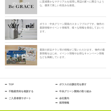
に質感豊かなマテリアルを採用し周辺の家々に際立つよう
ビー・グレイス
な、優美で美しい街並みを創造。
ポラス・中央グリーン開発のスタッフブログです。物件の
最新情報やイベント情報等、様々な情報を発信してまいり
ポラスのブログ
ます。
最新の折込チラシ等の情報がご覧いただけます。 物件の最
新情報をはじめ、イベント情報やお得なキャンペーン情報
今週のチラシ
などを掲載しています。
TOP
ポラスの分譲住宅を探す
不動産売却を相談する
中央グリーン開発の取り組み
ご入居者様サポート
会社案内
採用情報