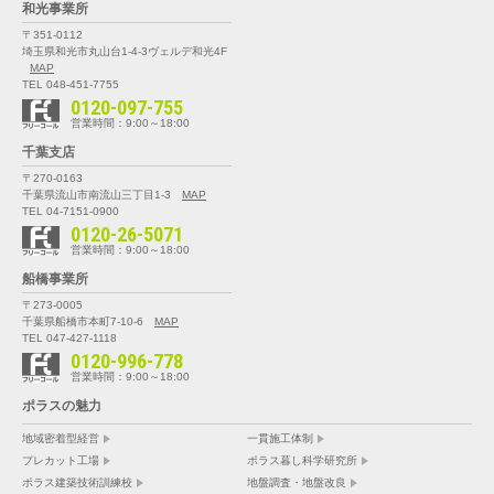
和光事業所
〒351-0112
埼玉県和光市丸山台1-4-3
ヴェルデ和光4F
MAP
TEL 048-451-7755
0120-097-755
営業時間：9:00～18:00
千葉支店
〒270-0163
千葉県流山市南流山三丁目1-3
MAP
TEL 04-7151-0900
0120-26-5071
営業時間：9:00～18:00
船橋事業所
〒273-0005
千葉県船橋市本町7-10-6
MAP
TEL 047-427-1118
0120-996-778
営業時間：9:00～18:00
ポラスの魅力
地域密着型経営
一貫施工体制
プレカット工場
ポラス暮し科学研究所
ポラス建築技術訓練校
地盤調査・地盤改良