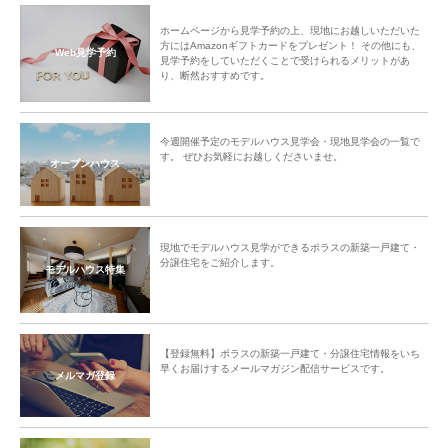
ホームページから見学予約の上、現地にお越しいただいた
方にはAmazonギフトカードをプレゼント！ その他にも、
Web見学予約
見学予約をしていただくことで受けられるメリットがあ
り、断然おすすめです。
今週開催予定のモデルハウス見学会・現地見学会の一覧で
す。 ぜひお気軽にお越しくださいませ。
オープンハウス
現地でモデルハウス見学ができるポラスの新築一戸建て・
分譲住宅をご紹介します。
モデルハウス特集
【登録無料】ポラスの新築一戸建て・分譲住宅情報をいち
早くお届けするメールマガジン配信サービスです。
メルマガ登録