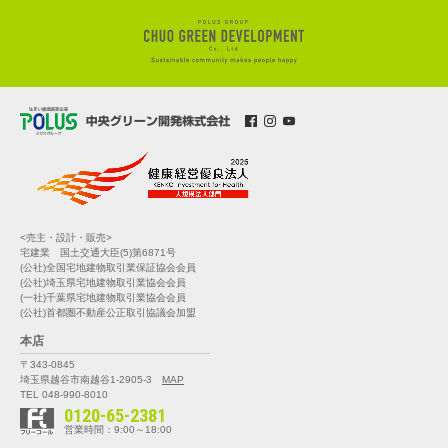
<売主・設計・販売>
宅建業 国土交通大臣(5)第6871号
(公社)全国宅地建物取引業保証協会会員
(公社)埼玉県宅地建物取引業協会会員
(一社)千葉県宅地建物取引業協会会員
(公社)首都圏不動産公正取引協議会加盟
本店
〒343-0845
埼玉県越谷市南越谷1-2905-3
MAP
TEL 048-990-8010
0120-65-2381
営業時間：9:00～18:00