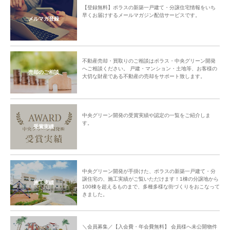
【登録無料】ポラスの新築一戸建て・分譲住宅情報をいち
早くお届けするメールマガジン配信サービスです。
メルマガ登録
不動産売却・買取りのご相談はポラス・中央グリーン開発
へご相談ください。 戸建・マンション・土地等、お客様の
売却のご相談
大切な財産である不動産の売却をサポート致します。
中央グリーン開発の受賞実績や認定の一覧をご紹介しま
す。
受賞実績
中央グリーン開発が手掛けた、ポラスの新築一戸建て・分
譲住宅の、施工実績がご覧いただけます！1棟の分譲地から
施工実績
100棟を超えるものまで、多種多様な街づくりをおこなって
きました。
＼会員募集／【入会費・年会費無料】 会員様へ未公開物件