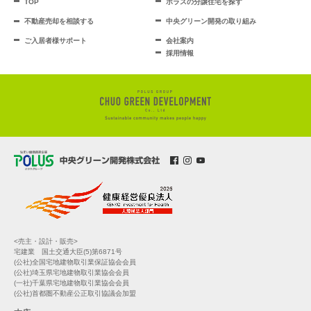
TOP
ポラスの分譲住宅を探す
不動産売却を相談する
中央グリーン開発の取り組み
ご入居者様サポート
会社案内
採用情報
<売主・設計・販売>
宅建業 国土交通大臣(5)第6871号
(公社)全国宅地建物取引業保証協会会員
(公社)埼玉県宅地建物取引業協会会員
(一社)千葉県宅地建物取引業協会会員
(公社)首都圏不動産公正取引協議会加盟