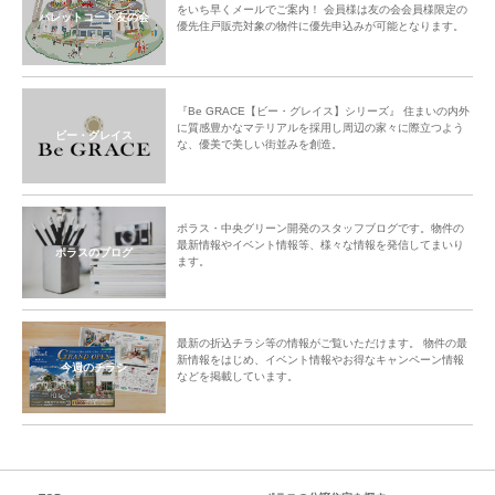
をいち早くメールでご案内！ 会員様は友の会会員様限定の
パレットコート友の会
優先住戸販売対象の物件に優先申込みが可能となります。
『Be GRACE【ビー・グレイス】シリーズ』 住まいの内外
に質感豊かなマテリアルを採用し周辺の家々に際立つよう
ビー・グレイス
な、優美で美しい街並みを創造。
ポラス・中央グリーン開発のスタッフブログです。物件の
最新情報やイベント情報等、様々な情報を発信してまいり
ポラスのブログ
ます。
最新の折込チラシ等の情報がご覧いただけます。 物件の最
新情報をはじめ、イベント情報やお得なキャンペーン情報
今週のチラシ
などを掲載しています。