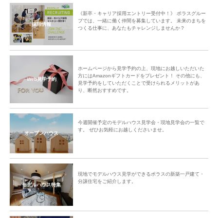
《新卒・キャリア採用エントリー受付中！》 ポラスグルー
プでは、一緒に働く仲間を募集しています。 未来のまちを
採用情報
つくる仕事に、あなたもチャレンジしませんか？
ホームページから見学予約の上、現地にお越しいただいた
方にはAmazonギフトカードをプレゼント！ その他にも、
Web見学予約
見学予約をしていただくことで受けられるメリットがあ
り、断然おすすめです。
今週開催予定のモデルハウス見学会・現地見学会の一覧で
す。 ぜひお気軽にお越しくださいませ。
オープンハウス
現地でモデルハウス見学ができるポラスの新築一戸建て・
分譲住宅をご紹介します。
モデルハウス特集