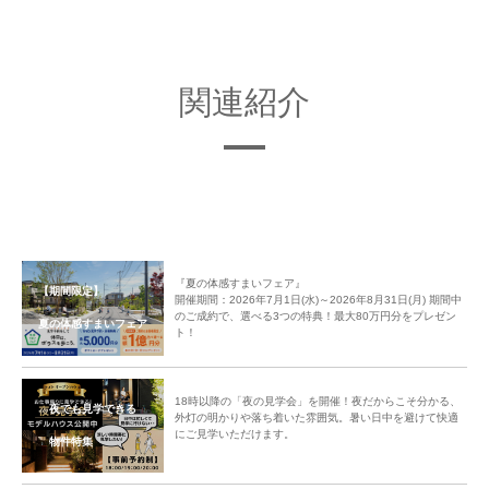
今回で9回目の開催となる「入居記念親睦パーティー」は、おかげさまで毎
回好評を頂いております。今後も新しい分譲地での開催を継続していくと共
関連紹介
に、「ご入居者様間のコミュニティ形成」のサポートをしてまいります。
『夏の体感すまいフェア』
【期間限定】
開催期間：2026年7月1日(水)～2026年8月31日(月) 期間中
のご成約で、選べる3つの特典！最大80万円分をプレゼン
夏の体感すまいフェア
ト！
18時以降の「夜の見学会」を開催！夜だからこそ分かる、
夜でも見学できる
外灯の明かりや落ち着いた雰囲気。暑い日中を避けて快適
にご見学いただけます。
物件特集