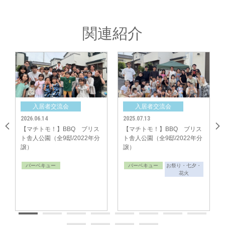
関連紹介
入居者交流会
入居者交流会
入
中央グリーン開発㈱では、これからの街の成長を楽しみにしつつ、今後も
2026.06.14
2025.07.13
2024.11
「ご入居者様間のコミュニティ形成」のサポートをしてまいります。
【マチトモ！】BBQ ブリス
【マチトモ！】BBQ ブリス
【マチ
ト舎人公園（全9邸/2022年分
ト舎人公園（全9邸/2022年分
トコー
譲）
譲）
ロハ・ハ
譲）
バーベキュー
バーベキュー
お祭り・七夕・
バー
花火