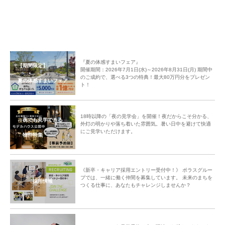
『夏の体感すまいフェア』
【期間限定】
開催期間：2026年7月1日(水)～2026年8月31日(月) 期間中
のご成約で、選べる3つの特典！最大80万円分をプレゼン
夏の体感すまいフェア
ト！
18時以降の「夜の見学会」を開催！夜だからこそ分かる、
夜でも見学できる
外灯の明かりや落ち着いた雰囲気。暑い日中を避けて快適
にご見学いただけます。
物件特集
《新卒・キャリア採用エントリー受付中！》 ポラスグルー
プでは、一緒に働く仲間を募集しています。 未来のまちを
採用情報
つくる仕事に、あなたもチャレンジしませんか？