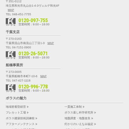
〒351-0112
埼玉県和光市丸山台1-4-3
ヴェルデ和光4F
MAP
TEL 048-451-7755
0120-097-755
営業時間：9:00～18:00
千葉支店
〒270-0163
千葉県流山市南流山三丁目1-3
MAP
TEL 04-7151-0900
0120-26-5071
営業時間：9:00～18:00
船橋事業所
〒273-0005
千葉県船橋市本町7-10-6
MAP
TEL 047-427-1118
0120-996-778
営業時間：9:00～18:00
ポラスの魅力
地域密着型経営
一貫施工体制
プレカット工場
ポラス暮し科学研究所
ポラス建築技術訓練校
地盤調査・地盤改良
アフターメンテナンス
灯かりのいえなみ協定