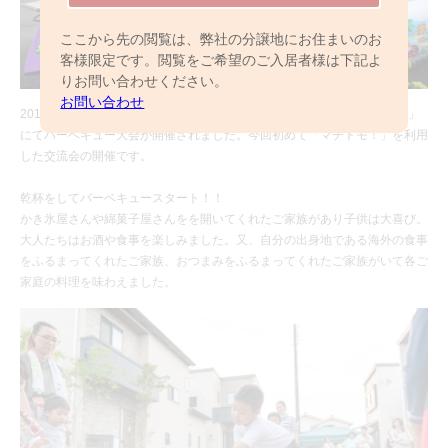
ここから先の閲覧は、弊社の分譲地にお住まいのお
客様限定です。閲覧をご希望のご入居者様は下記よ
りお問い合わせください。
お問い合わせ
2019年8月24日（土）、「ボックスカフェ馬橋II（全13邸/2017年分譲）」
にてバーベキュー大会が開催されました。今回初めて「マチトモ！」を利用
した交流会の開催です。
乾杯をしてバーベキュースタート！！
かき氷屋さんや綿菓子屋さんをを開いてくれたご家族があり子供は大喜び。
大人たちはお酒や食事を楽しみました。又、自分の出身地である海外の食事
をふるまってくれたご家族、おつまみをふるまってくれたご家族がいて各ご
家庭の料理を味わえました。