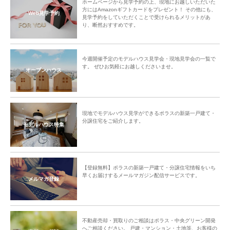
ホームページから見学予約の上、現地にお越しいただいた
方にはAmazonギフトカードをプレゼント！ その他にも、
Web見学予約
見学予約をしていただくことで受けられるメリットがあ
り、断然おすすめです。
今週開催予定のモデルハウス見学会・現地見学会の一覧で
す。 ぜひお気軽にお越しくださいませ。
オープンハウス
現地でモデルハウス見学ができるポラスの新築一戸建て・
分譲住宅をご紹介します。
モデルハウス特集
【登録無料】ポラスの新築一戸建て・分譲住宅情報をいち
早くお届けするメールマガジン配信サービスです。
メルマガ登録
不動産売却・買取りのご相談はポラス・中央グリーン開発
へご相談ください。 戸建・マンション・土地等、お客様の