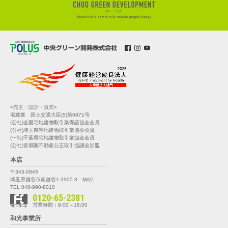
<売主・設計・販売>
宅建業 国土交通大臣(5)第6871号
(公社)全国宅地建物取引業保証協会会員
(公社)埼玉県宅地建物取引業協会会員
(一社)千葉県宅地建物取引業協会会員
(公社)首都圏不動産公正取引協議会加盟
本店
〒343-0845
埼玉県越谷市南越谷1-2905-3
MAP
TEL 048-990-8010
0120-65-2381
営業時間：9:00～18:00
和光事業所