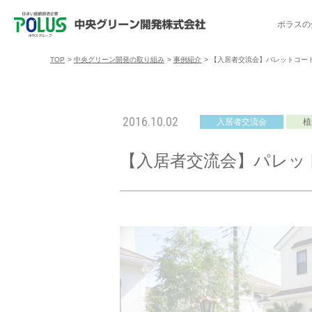
ポラスの
TOP
>
中央グリーン開発の取り組み
>
事例紹介
>
【入居者交流会】パレットコート
ポラスの分譲住宅を探す
中央グリーン開発の取り組み
ご入居者様サポート
会社案内
採用情報
2016.10.02
入居者交流会
植
分譲地コミュニティ
トップメッセージ
入居者交流会
採用TOP
物件一覧
コミュニティサ
埼玉県
【入居者交流会】パレッ
暮
暮らし情報マガジン「スマイリング」
千葉県のポラスの分譲住宅
キャリア採用
事例紹介
アクセス
東京都
コ
暮らしステキセミナー＆カルチャー
ハートフルご紹介制度
今週の現地見学会
受賞実績
越谷アル
ブランドから探す
特集から探す
施
ご入居までの流れ
ポラ