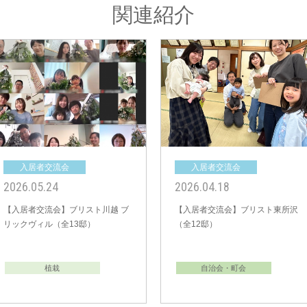
関連紹介
入居者交流会
入居者交
2025.12.20
2025.12.1
・グレイス
【入居者交流会】ビー・グレイス
【入居者交流
 2nd（全
梅郷 ゆうひテラス（全11邸）
京フェーズ47
自治会・町会
植