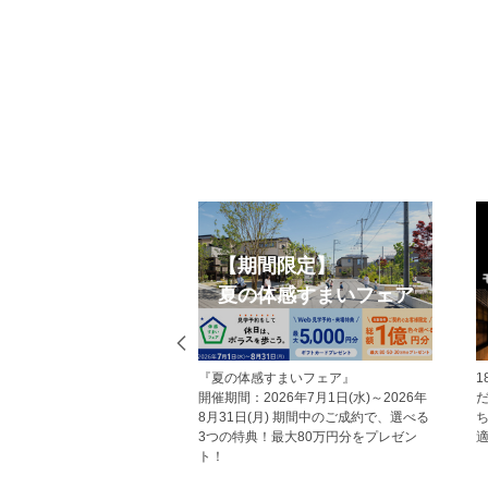
Web見学予約
オープンハウス
ームページから見学予約の上、現地
今週開催予定のモデルハウス見学会・
お越しいただいた方にはAmazonギフ
現地見学会の一覧です。 ぜひお気軽に
カードをプレゼント！ その他にも、
お越しくださいませ。
学予約をしていただくことで受けら
るメリットがあり、断然おすすめで
。