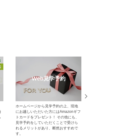
録
売却のご相談
一戸建て・
不動産売却・買取りのご相談はポラ
中央グリーン開
届けするメ
ス・中央グリーン開発へご相談くださ
一覧をご紹介し
です。
い。 戸建・マンション・土地等、お客
様の大切な財産である不動産の売却を
サポート致します。