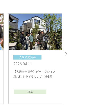
流会
入居者交流会
3
2025.12.06
20
会】ブリスト清瀬 東
【入居者交流会】ビー・グレイス
【
（全47邸）
流山おおたかの森32 2nd
ー
STORY（全17邸）
栽
自治会・町会