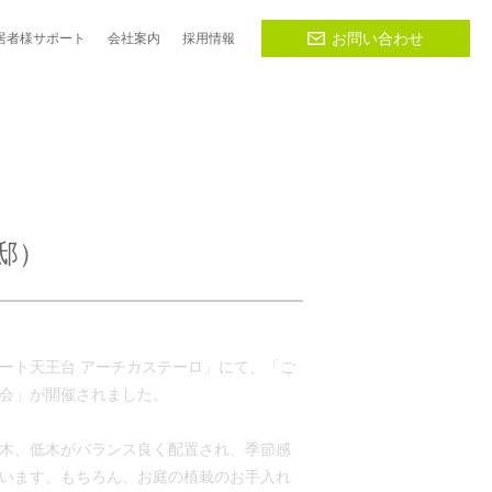
お問い合わせ
居者様
サポート
会社
案内
採用
情報
邸）
トコート天王台 アーチカステーロ」にて、「ご
会」が開催されました。
木、低木がバランス良く配置され、季節感
います。もちろん、お庭の植栽のお手入れ