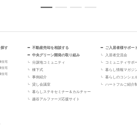
を探す
不動産売却を相談する
ご入居者様サポー
中央グリーン開発の取り組み
入居者交流会
譲住宅
分譲地コミュニティ
コミュニティサポ
譲住宅
棟下式
暮らし情報マガジ
譲住宅
事例紹介
暮らしのコンシェ
貸し会議室
ハートフルご紹介
暮らしステキセミナー＆カルチャー
越谷アルファーズ応援サイト
す