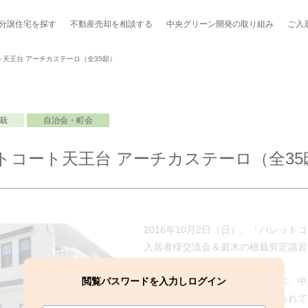
分譲住宅を探す
不動産売却を
相談する
中央グリーン開発の
取り組み
ご入
天王台 アーチカステーロ（全35邸）
栽
自治会・町会
ポート制度「マチトモ！®」
のポラスの分譲住宅
会社概要
新卒採用
棟下式
トコート天王台 アーチカステーロ（全35
らしの
のポラスの分譲住宅
スタッフ紹介
貸し会議室
職種紹介
ンシェルジュ
ファーズ応援サイト
今週のチラシ
2016年10月2日（日）、「パレッ
地図から探す
入居者様交流会＆庭木の植栽剪定講習
工実績を見る
閲覧パスワードを入力しログイン
こちらの分譲地のお庭には、高木、中
を味わえる華やかな植栽が植えられて
スのメルマガ登録