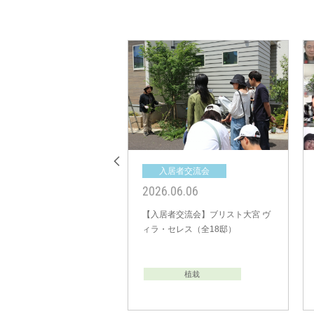
入居者交流会
入居者交流会
2026.04.11
2026.01.24
沢
【入居者交流会】ビー・グレイス
【入居者交流会】ビー
新八柱 トライラウンジ（全3邸）
梅郷 ネイチャースケープ
22邸）
植栽
植栽