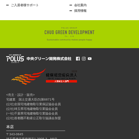
ご入居者様サポート
会社案内
採用情報
<売主・設計・販売>
宅建業 国土交通大臣(5)第6871号
(公社)全国宅地建物取引業保証協会会員
(公社)埼玉県宅地建物取引業協会会員
(一社)千葉県宅地建物取引業協会会員
(公社)首都圏不動産公正取引協議会加盟
本店
〒343-0845
埼玉県越谷市南越谷1-2905-3
MAP