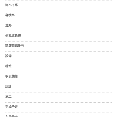
建ペイ率
容積率
道路
他私道負担
建築確認番号
設備
構造
取引態様
設計
施工
完成予定