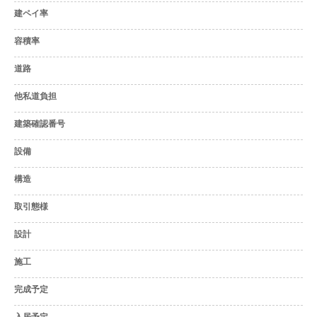
建ペイ率
容積率
道路
他私道負担
建築確認番号
設備
構造
取引態様
設計
施工
完成予定