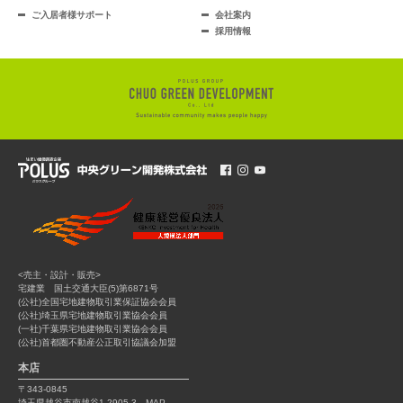
ご入居者様サポート
会社案内
採用情報
<売主・設計・販売>
宅建業 国土交通大臣(5)第6871号
(公社)全国宅地建物取引業保証協会会員
(公社)埼玉県宅地建物取引業協会会員
(一社)千葉県宅地建物取引業協会会員
(公社)首都圏不動産公正取引協議会加盟
本店
〒343-0845
埼玉県越谷市南越谷1-2905-3
MAP