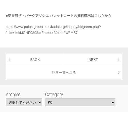
■春日部ザ・パークアソシエ パレットコートの資料請求はこちらから
https://www.polus-green.com/kodate-gr/inquiry/bk/green.php?
fmid=1ekMCHP0898arEno44xB04kh2W3MS7
BACK
NEXT
記事一覧へ戻る
Archive
Category