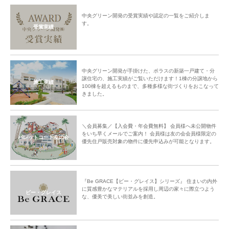
中央グリーン開発の受賞実績や認定の一覧をご紹介しま
す。
受賞実績
中央グリーン開発が手掛けた、ポラスの新築一戸建て・分
譲住宅の、施工実績がご覧いただけます！1棟の分譲地から
施工実績
100棟を超えるものまで、多種多様な街づくりをおこなって
きました。
＼会員募集／【入会費・年会費無料】 会員様へ未公開物件
をいち早くメールでご案内！ 会員様は友の会会員様限定の
パレットコート友の会
優先住戸販売対象の物件に優先申込みが可能となります。
『Be GRACE【ビー・グレイス】シリーズ』 住まいの内外
に質感豊かなマテリアルを採用し周辺の家々に際立つよう
ビー・グレイス
な、優美で美しい街並みを創造。