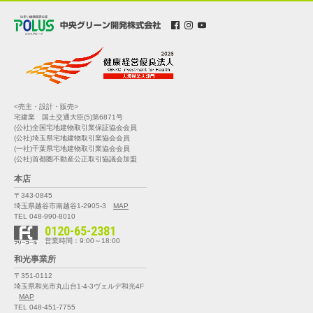
<売主・設計・販売>
宅建業 国土交通大臣(5)第6871号
(公社)全国宅地建物取引業保証協会会員
(公社)埼玉県宅地建物取引業協会会員
(一社)千葉県宅地建物取引業協会会員
(公社)首都圏不動産公正取引協議会加盟
本店
〒343-0845
埼玉県越谷市南越谷1-2905-3
MAP
TEL 048-990-8010
0120-65-2381
営業時間：9:00～18:00
和光事業所
〒351-0112
埼玉県和光市丸山台1-4-3
ヴェルデ和光4F
MAP
TEL 048-451-7755