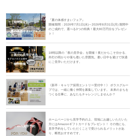
『夏の体感すまいフェア』
【期間限定】
開催期間：2026年7月1日(水)～2026年8月31日(月) 期間中
のご成約で、選べる3つの特典！最大80万円分をプレゼン
夏の体感すまいフェア
ト！
18時以降の「夜の見学会」を開催！夜だからこそ分かる、
夜でも見学できる
外灯の明かりや落ち着いた雰囲気。暑い日中を避けて快適
にご見学いただけます。
物件特集
《新卒・キャリア採用エントリー受付中！》 ポラスグルー
プでは、一緒に働く仲間を募集しています。 未来のまちを
採用情報
つくる仕事に、あなたもチャレンジしませんか？
ホームページから見学予約の上、現地にお越しいただいた
方にはAmazonギフトカードをプレゼント！ その他にも、
Web見学予約
見学予約をしていただくことで受けられるメリットがあ
り、断然おすすめです。