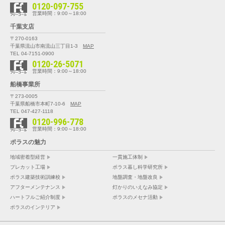
0120-097-755
営業時間：9:00～18:00
千葉支店
〒270-0163
千葉県流山市南流山三丁目1-3
MAP
TEL 04-7151-0900
0120-26-5071
営業時間：9:00～18:00
船橋事業所
〒273-0005
千葉県船橋市本町7-10-6
MAP
TEL 047-427-1118
0120-996-778
営業時間：9:00～18:00
ポラスの魅力
地域密着型経営
一貫施工体制
プレカット工場
ポラス暮し科学研究所
ポラス建築技術訓練校
地盤調査・地盤改良
アフターメンテナンス
灯かりのいえなみ協定
ハートフルご紹介制度
ポラスのメセナ活動
ポラスのインテリア