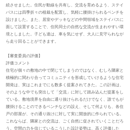
続させました。住民が動線を共有し、交流を育めるよう、ステイ
パスには四季折々の植栽を配置し、気軽に腰掛けられるベンチを
設けました。また、居室やデッキなどの中間領域をステイパスに
面して設置することで、住民同士の自然な交流が生まれやすい環
境としました。子ども達は、車を気にせず、大人に見守られなが
ら走り回ることができます。
【審査委員の評価】
評価コメント
住宅が個々の敷地の中で閉じてしまうのではなく、むしろ隣家と
積極的に関わり合ってコミュニティを形成していけるような住宅
開発は、実はこれまでにも数多く提案されてきた。この計画は、
そのような中でも突出して「交流」に対して踏み込んだ提案をし
ている。敷地境界を自由に通り抜けられるだけでなく、誰でもが
腰掛けることのできるベンチなどの設え、そして何よりも、各住
戸の部屋が、その通り抜けに対して実に開放的に作られている。
これならば、隣家との交流は、ごく自然に促されていくことだろ
う。空間の力を信じているこうした設計姿勢は、高く評価した