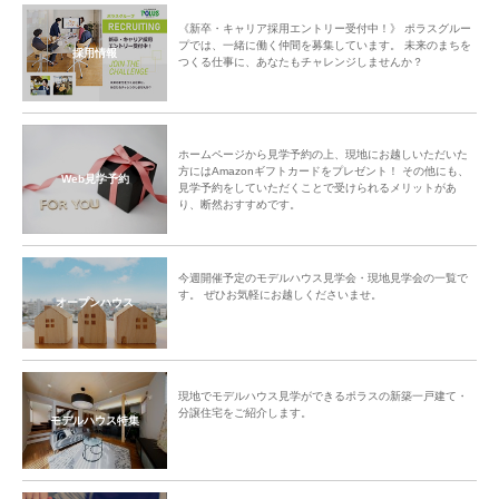
《新卒・キャリア採用エントリー受付中！》 ポラスグルー
プでは、一緒に働く仲間を募集しています。 未来のまちを
採用情報
つくる仕事に、あなたもチャレンジしませんか？
ホームページから見学予約の上、現地にお越しいただいた
方にはAmazonギフトカードをプレゼント！ その他にも、
Web見学予約
見学予約をしていただくことで受けられるメリットがあ
り、断然おすすめです。
今週開催予定のモデルハウス見学会・現地見学会の一覧で
す。 ぜひお気軽にお越しくださいませ。
オープンハウス
現地でモデルハウス見学ができるポラスの新築一戸建て・
分譲住宅をご紹介します。
モデルハウス特集