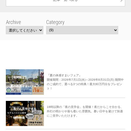
Archive
Category
『夏の体感すまいフェア』
【期間限定】
開催期間：2026年7月1日(水)～2026年8月31日(月) 期間中
のご成約で、選べる3つの特典！最大80万円分をプレゼン
夏の体感すまいフェア
ト！
18時以降の「夜の見学会」を開催！夜だからこそ分かる、
夜でも見学できる
外灯の明かりや落ち着いた雰囲気。暑い日中を避けて快適
にご見学いただけます。
物件特集