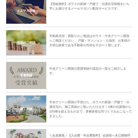
【登録無料】ポラスの新築一戸建て・分譲住宅情報をいち
早くお届けするメールマガジン配信サービスです。
メルマガ登録
不動産売却・買取りのご相談はポラス・中央グリーン開発
へご相談ください。 戸建・マンション・土地等、お客様の
売却のご相談
大切な財産である不動産の売却をサポート致します。
中央グリーン開発の受賞実績や認定の一覧をご紹介しま
す。
受賞実績
中央グリーン開発が手掛けた、ポラスの新築一戸建て・分
譲住宅の、施工実績がご覧いただけます！1棟の分譲地から
施工実績
100棟を超えるものまで、多種多様な街づくりをおこなって
きました。
＼会員募集／【入会費・年会費無料】 会員様へ未公開物件