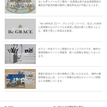
をいち早くメールでご案内！ 会員様は友の会会員様限定の
パレットコート友の会
優先住戸販売対象の物件に優先申込みが可能となります。
『Be GRACE【ビー・グレイス】シリーズ』 住まいの内外
に質感豊かなマテリアルを採用し周辺の家々に際立つよう
ビー・グレイス
な、優美で美しい街並みを創造。
ポラス・中央グリーン開発のスタッフブログです。物件の
最新情報やイベント情報等、様々な情報を発信してまいり
ポラスのブログ
ます。
最新の折込チラシ等の情報がご覧いただけます。 物件の最
新情報をはじめ、イベント情報やお得なキャンペーン情報
今週のチラシ
などを掲載しています。