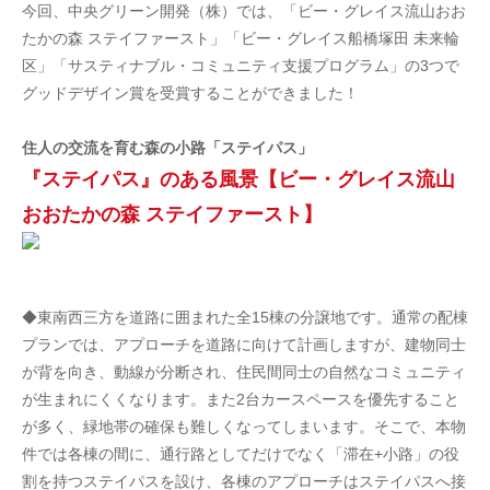
今回、中央グリーン開発（株）では、「ビー・グレイス流山おお
たかの森 ステイファースト」「ビー・グレイス船橋塚田 未来輪
区」「サスティナブル・コミュニティ支援プログラム」の3つで
グッドデザイン賞を受賞することができました！
住人の交流を育む森の小路「ステイパス」
『ステイパス』のある風景【ビー・グレイス流山
おおたかの森 ステイファースト】
◆東南西三方を道路に囲まれた全15棟の分譲地です。通常の配棟
プランでは、アプローチを道路に向けて計画しますが、建物同士
が背を向き、動線が分断され、住民間同士の自然なコミュニティ
が生まれにくくなります。また2台カースペースを優先すること
が多く、緑地帯の確保も難しくなってしまいます。そこで、本物
件では各棟の間に、通行路としてだけでなく「滞在+小路」の役
割を持つステイパスを設け、各棟のアプローチはステイパスへ接