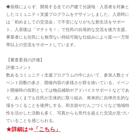
◆規模によらず、開発する全ての戸建て分譲地・入居者を対象と
したコミュニティ支援プログラムをデザインしました。入居時に
は「初めましての交流会」で不安になりがちな新生活をサポー
ト。入居後は「マチトモ！」で住民の自発的な交流を後方支援。
事業者にも住民にも無理ない持続可能な仕組みにより延べ一万世
帯以上の交流をサポートしています。
【審査委員の評価】
評価コメント
数あるコミュニティ支援プログラムの中において、参加人数とイ
ベント回数の多さ、開催内容の多様さが群を抜いている。イベン
ト開催時の役割としては物品補助やアドバイスサポートなどであ
り、あくまでも住民が主体的に取り組み、将来的に自律共生的な
場をつくることを後押しする。和太鼓やだんごづくりなど地域特
性を活かした活動も多く、写真からも世代を超えた交流が息づい
ていることを感じられる。
★詳細は⇒
「こちら」