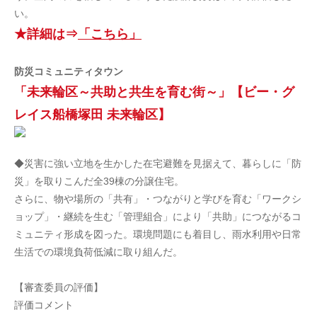
い。
★詳細は⇒
「こちら」
防災コミュニティタウン
「未来輪区～共助と共生を育む街～」【ビー・グ
レイス船橋塚田 未来輪区】
◆災害に強い立地を生かした在宅避難を見据えて、暮らしに「防
災」を取りこんだ全39棟の分譲住宅。
さらに、物や場所の「共有」・つながりと学びを育む「ワークシ
ョップ」・継続を生む「管理組合」により「共助」につながるコ
ミュニティ形成を図った。環境問題にも着目し、雨水利用や日常
生活での環境負荷低減に取り組んだ。
【審査委員の評価】
評価コメント