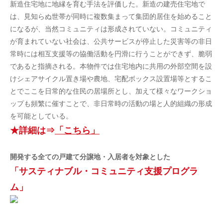
新造住宅地に地縁を育む手法を評価した。新造の建売住宅地で
は、見知らぬ世帯が同時に複数集まって集団的居住を始めること
になるが、当然コミュニティは形成されていない。コミュニティ
が育まれていない社会は、公共サービスが停止した災害等の非日
常時には相互支援等の協働活動を円滑に行うことができず、脆弱
であると指摘される。本物件では住宅地内に共用の外部空間を設
けシェアサイクル置き場や農地、宅配ボックス設置場等とするこ
とでここを日常的な住民の居場所とし、加えて様々なワークショ
ップも頻繁に催すことで、非日常時の活動の場と人的組織の形成
を可能としている。
★詳細は⇒
「こちら」
開発する全ての戸建て分譲地・入居者を対象とした
「サスティナブル・コミュニティ支援プログラ
ム」