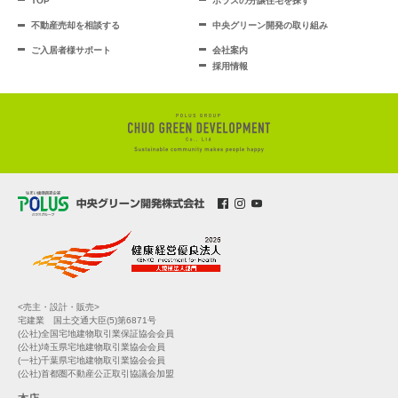
TOP
ポラスの分譲住宅を探す
不動産売却を相談する
中央グリーン開発の取り組み
ご入居者様サポート
会社案内
採用情報
<売主・設計・販売>
宅建業 国土交通大臣(5)第6871号
(公社)全国宅地建物取引業保証協会会員
(公社)埼玉県宅地建物取引業協会会員
(一社)千葉県宅地建物取引業協会会員
(公社)首都圏不動産公正取引協議会加盟