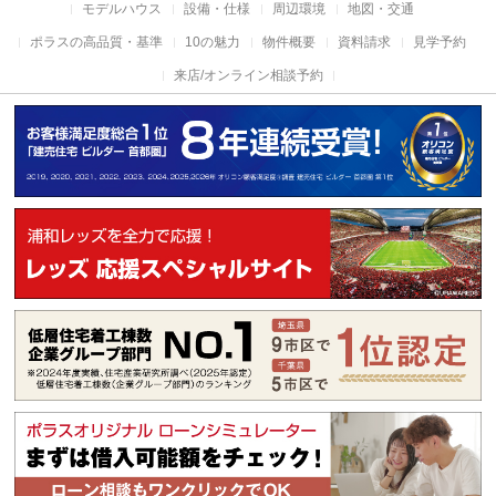
モデルハウス
設備・仕様
周辺環境
地図・交通
ポラスの高品質・基準
10の魅力
物件概要
資料請求
見学予約
来店/オンライン相談予約