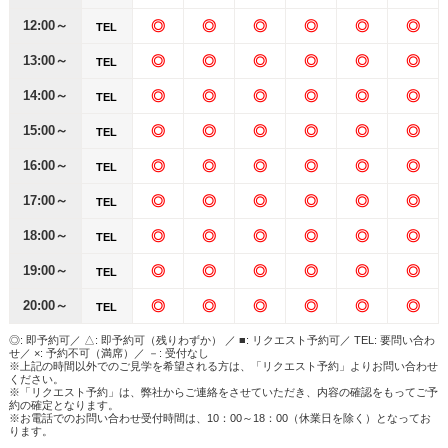
12:00～
◎
◎
◎
◎
◎
◎
TEL
13:00～
◎
◎
◎
◎
◎
◎
TEL
14:00～
◎
◎
◎
◎
◎
◎
TEL
15:00～
◎
◎
◎
◎
◎
◎
TEL
16:00～
◎
◎
◎
◎
◎
◎
TEL
17:00～
◎
◎
◎
◎
◎
◎
TEL
18:00～
◎
◎
◎
◎
◎
◎
TEL
19:00～
◎
◎
◎
◎
◎
◎
TEL
20:00～
◎
◎
◎
◎
◎
◎
TEL
◎: 即予約可／ △: 即予約可（残りわずか） ／ ■: リクエスト予約可／ TEL: 要問い合わ
せ／ ×: 予約不可（満席）／ －: 受付なし
※上記の時間以外でのご見学を希望される方は、「リクエスト予約」よりお問い合わせ
ください。
※「リクエスト予約」は、弊社からご連絡をさせていただき、内容の確認をもってご予
約の確定となります。
※お電話でのお問い合わせ受付時間は、10：00～18：00（休業日を除く）となってお
ります。