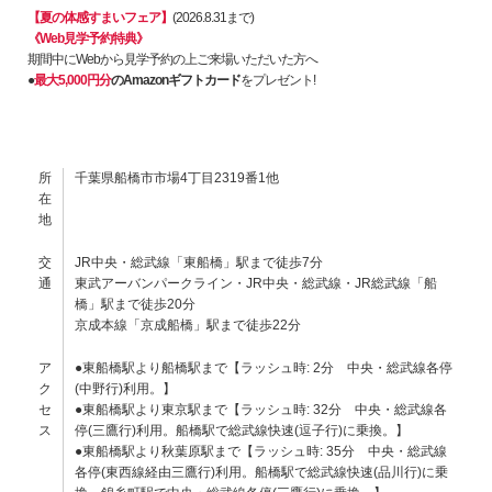
【夏の体感すまいフェア】
(2026.8.31まで)
《Web見学予約特典》
期間中にWebから見学予約の上ご来場いただいた方へ
●
最大5,000円分
のAmazonギフトカード
をプレゼント!
所
千葉県船橋市市場4丁目2319番1他
在
地
交
JR中央・総武線「東船橋」駅まで徒歩7分
通
東武アーバンパークライン・JR中央・総武線・JR総武線「船
橋」駅まで徒歩20分
京成本線「京成船橋」駅まで徒歩22分
ア
●東船橋駅より船橋駅まで【ラッシュ時: 2分 中央・総武線各停
ク
(中野行)利用。】
セ
●東船橋駅より東京駅まで【ラッシュ時: 32分 中央・総武線各
ス
停(三鷹行)利用。船橋駅で総武線快速(逗子行)に乗換。】
●東船橋駅より秋葉原駅まで【ラッシュ時: 35分 中央・総武線
各停(東西線経由三鷹行)利用。船橋駅で総武線快速(品川行)に乗