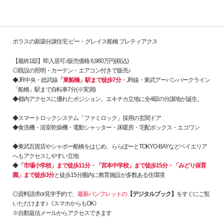
ポラスの新築分譲住宅 ビー・グレイス船橋 プレティアクス
【最終1邸】即入居可♪販売価格 6,980万円(税込)
◎既設の照明・カーテン・エアコン付きで販売♪
◆JR中央・総武線
「東船橋」駅まで徒歩7分
・JR線・東武アーバンパークライン
「船橋」駅まで自転車7分(※実測)
◆都内アクセスに優れたポジション。エキチカ立地に全4邸の分譲地が誕生。
◆スマートロックシステム「ファミロック」採用の玄関ドア
◆食洗機・浴室乾燥機・電動シャッター・床暖房・宅配ボックス・エコワン
◆東武百貨店やシャポー船橋をはじめ、ららぽーとTOKYO-BAYなどベイエリア
へもアクセスしやすい立地
◆
「市場小学校」まで徒歩11分・「宮本中学校」まで徒歩15分・「みどり保育
園」まで徒歩3分
と徒歩15分圏内に教育施設が多数ある住環境
◎資料請求or見学予約で、
最新パンフレットの
【デジタルブック】
をすぐにご覧
いただけます♪《スマホからもOK》
※自動返信メールからアクセスできます