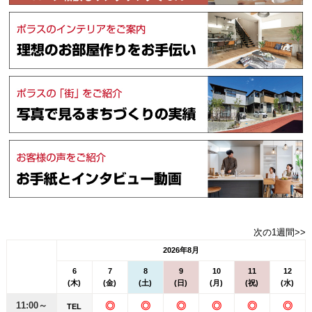
次の1週間>>
2026年8月
6
7
8
9
10
11
12
(木)
(金)
(土)
(日)
(月)
(祝)
(水)
11:00～
◎
◎
◎
◎
◎
◎
TEL