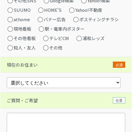
その他SNS
Google検索
Yahoo!検索
SUUMO
HOME'S
Yahoo!不動産
athome
バナー広告
ポスティングチラシ
現地看板
駅・電車内ポスター
その他看板
テレビCM
浦和レッズ
知人・友人
その他
現在のお住まい
必須
ご質問・ご希望
任意