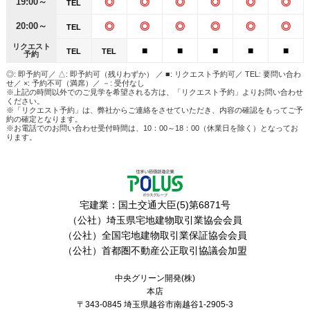
19:00～
◎
◎
◎
◎
◎
◎
TEL
20:00～
◎
◎
◎
◎
◎
◎
TEL
リクエスト
■
■
■
■
■
TEL
TEL
予約
◎: 即予約可／ △: 即予約可（残りわずか） ／ ■: リクエスト予約可／ TEL: 要問い合わ
せ／ ×: 予約不可（満席）／ －: 受付なし
※上記の時間以外でのご見学を希望される方は、「リクエスト予約」よりお問い合わせ
ください。
※「リクエスト予約」は、弊社からご連絡をさせていただき、内容の確認をもってご予
約の確定となります。
※お電話でのお問い合わせ受付時間は、10：00～18：00（休業日を除く）となってお
ります。
宅建業：国土交通大臣(5)第6871号
（公社）埼玉県宅地建物取引業協会会員
（公社）全国宅地建物取引業保証協会会員
（公社）首都圏不動産公正取引協議会加盟
中央グリーン開発(株)
本店
〒343-0845
埼玉県越谷市南越谷1-2905-3