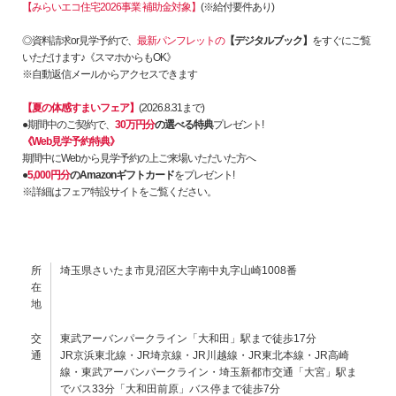
【みらいエコ住宅2026事業 補助金対象】
(※給付要件あり)
◎資料請求or見学予約で、
最新パンフレットの
【デジタルブック】
をすぐにご覧
いただけます♪《スマホからもOK》
※自動返信メールからアクセスできます
【夏の体感すまいフェア】
(2026.8.31まで)
●期間中のご契約で、
30万円分
の選べる特典
プレゼント!
《Web見学予約特典》
期間中にWebから見学予約の上ご来場いただいた方へ
●
5,000円分
のAmazonギフトカード
をプレゼント!
※詳細はフェア特設サイトをご覧ください。
所
埼玉県さいたま市見沼区大字南中丸字山崎1008番
在
地
交
東武アーバンパークライン「大和田」駅まで徒歩17分
通
JR京浜東北線・JR埼京線・JR川越線・JR東北本線・JR高崎
線・東武アーバンパークライン・埼玉新都市交通「大宮」駅ま
でバス33分「大和田前原」バス停まで徒歩7分