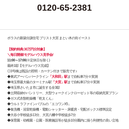
0120-65-2381
ポラスの新築分譲住宅 ブリスト大宮 まとい木の街イースト
【契約特典:30万円分対象】
＼毎日開催!モデルハウス見学会/
11:00～17:00
(※定休日を除く)
最終1邸【モデルハウス完成】
◎3号棟は既設の照明・カーテン付きで販売です♪
◆東武アーバンパークライン
「大和田」駅
まで自転車7分※実測
◆埼玉県最大級のターミナル駅
「大宮」駅
まで自転車17分※実測
◆埼玉県さいたま市に誕生する全3邸
◆土間収納やパントリー、大型ウォークインクローゼット等の収納充実プラン
◆ガス式衣類乾燥機「乾太くん」
◆ウルトラファインバブルの「エコワンX5」
◆食洗機・浴室乾燥機・電動シャッター・床暖房・宅配ボックス標準設定
◆大谷小学校徒歩13分、大宮八幡中学校徒歩7分
◆保育園・幼稚園・公園・医療施設等が徒歩10分圏内に揃う利便性の良い立地