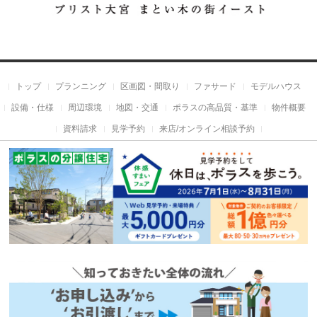
トップ
プランニング
区画図・間取り
ファサード
モデルハウス
設備・仕様
周辺環境
地図・交通
ポラスの高品質・基準
物件概要
資料請求
見学予約
来店/オンライン相談予約