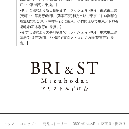
町・中華街行)に乗換。】
●みずほ台駅より飯田橋駅まで【ラッシュ時: 46分 東武東上線
(元町・中華街行)利用。(降車不要)和光市駅で東京メトロ副都心
線通勤急行(元町・中華街行)に乗入。小竹向原駅で東京メトロ有
楽町線(新木場行)に乗換。】
●みずほ台駅より大手町駅まで【ラッシュ時: 49分 東武東上線
準急(池袋行)利用。池袋駅で東京メトロ丸ノ内線(荻窪行)に乗
換。】
トップ
コンセプト
開発ストーリー
360°街並みAR
区画図・間取り