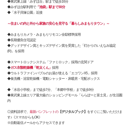
◆東武東上線「みずほ台」駅まで徒歩16分
◆みずほ台駅利用で
「池袋」駅まで30分
◆「水子貝塚公園」近接
～住まいの内と外から家族の安心を見守る「暮らしみまもりタウン」～
◆みまもりカメラ・みまもりリモコン全邸標準採用
◆長期優良住宅認定
◆グッドデザイン賞とキッズデザイン賞を受賞した「灯かりのいえなみ協定
(R)」を採用
◆スマートロックシステム「ファミロック」採用の玄関ドア
◆
ガス衣類乾燥機「乾太くん」
採用
◆ウルトラファインバブルのお湯が使える「エコワンX5」採用
◆食洗機・浴室乾燥機・電動シャッター・床暖房・宅配ボックス
◆「水谷小学校」まで徒歩7分、「本郷中学校」まで徒歩9分
◆東武東上線エリア最大級のショッピングモール「ららぽーと富士見」が生活圏
内
◎資料請求で、
最新パンフレットの
【デジタルブック】
をすぐにご覧いただけま
す♪《スマホからもOK》
※自動返信メールからアクセスできます