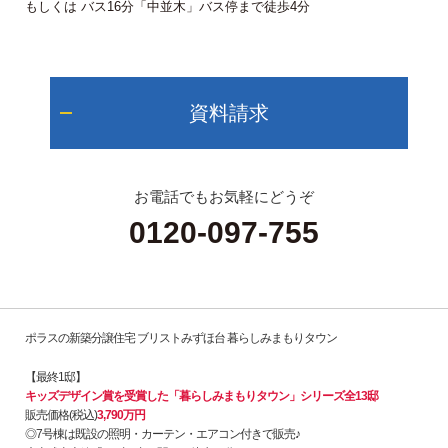
もしくは バス16分「中並木」バス停まで徒歩4分
資料請求
お電話でもお気軽にどうぞ
0120-097-755
ポラスの新築分譲住宅 ブリストみずほ台 暮らしみまもりタウン
【最終1邸】
キッズデザイン賞を受賞した「暮らしみまもりタウン」シリーズ全13邸
販売価格(税込)
3,790万円
◎7号棟は既設の照明・カーテン・エアコン付きで販売♪