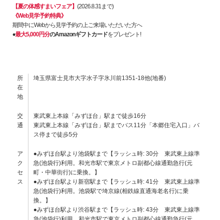
【夏の体感すまいフェア】
(2026.8.31まで)
《Web見学予約特典》
期間中にWebから見学予約の上ご来場いただいた方へ
●
最大5,000円分
のAmazonギフトカード
をプレゼント!
所
埼玉県富士見市大字水子字氷川前1351-18他(地番)
在
地
交
東武東上本線「みずほ台」駅まで徒歩16分
通
東武東上本線「みずほ台」駅までバス11分「本郷住宅入口」バ
ス停まで徒歩5分
ア
●みずほ台駅より池袋駅まで【ラッシュ時: 30分 東武東上線準
ク
急(池袋行)利用。和光市駅で東京メトロ副都心線通勤急行(元
セ
町・中華街行)に乗換。】
ス
●みずほ台駅より新宿駅まで【ラッシュ時: 41分 東武東上線準
急(池袋行)利用。池袋駅で埼京線(相鉄線直通海老名行)に乗
換。】
●みずほ台駅より渋谷駅まで【ラッシュ時: 43分 東武東上線準
急(池袋行)利用。和光市駅で東京メトロ副都心線通勤急行(元