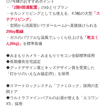
◎7号棟のおすすめポイント
・
「2階4部屋配置」
のゆとりプラン
・セカンドリビングとしても使える、4.5帖の大型
「ス
テアリビング」
・玄関から洗面室(パウダールーム)へ直接抜けられる
2Way動線
・ガスのパワフルな温風でふっくら仕上げる
「乾太く
ん(6kg)」
を標準装備
◆みまもりカメラ・みまもりリモコン全邸標準採用
◆長期優良住宅認定
◆グッドデザイン賞とキッズデザイン賞を受賞した
「灯かりのいえなみ協定(R)」を採用
◆スマートロックシステム「ファミロック」採用の玄
関ドア
◆ウルトラファインバブルのお湯が使える「エコワン
X5」採用