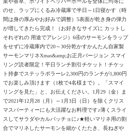
菜や香草、ホワイトペッパーホールを全体に均等に
のせ、ラップにくるみ冷蔵庫で半日～1日寝かす（時
間は身の厚みやお好みで調整）5表面が乾き身の弾力
が増してきたら完成！（お好きなサイズに カットし
それぞれの 用途でアレンジ）6④のサーモンをラップ
をせずに冷蔵庫内で20～30分乾かすかんたん自家製
サーモンマリネXmas&amp;お正月バージョン スマイ
リング読者限定！平日ランチ割引チケット！チケッ
ト持参でステッラポラーレ2,300円のランチが1,800円
でお楽しみ頂けます（1枚で4名様まで）。「スマイ
リングを見た」と、お伝えください。1月29（金）ま
で2021年12月28（月）～1月3日（日）を除くクリス
マスパーティーにも大活躍なお料理です♪薄くスライ
スしてサラダやカルパッチョに♪★軽いマリネ用の割
合でマリネしたサーモンを細かくたたき、長ねぎや