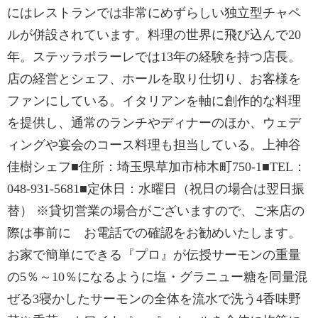
にはレストランでは非常にめずらしい独立型チャペ
ルが併設されています。料理の世界に飛び込んで20
年。ステッラポラーレでは13年の経験を持つ店長。
店の経営とシェフ、ホールを取り仕切り、お客様を
ファンにしている。イタリアンを軸に創作的な料理
を提供し、通常のランチやディナーのほか、ウェデ
ィングや宴会のコース料理も担当している。上神谷
佳樹シェフ■住所：埼玉県草加市柿木町750-1■TEL：
048-931-5681■定休日：水曜日（祝日の場合は翌日振
替） ※貸切営業の場合がございますので、ご来店の
際は事前に お電話での確認をお勧めいたします。
お家で簡単にできる『プロ』が伝授サーモンの重量
の5％～10％になるように塩・グラニュー糖を同量混
ぜる3寝かしたサーモンの全体を流水で洗う4香味野