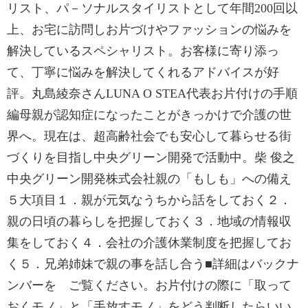
リスト、パ－ソナルスタイリストとして年間200回以
上、お宅に訪問しお片づけやファッションの悩みを
解決しているスペシャリスト。お客様に寄り添っ
て、丁寧に悩みを解決してくれるアドバイスが好
評。丸島綾奈さんLUNA O STEA代表お片付けの手順
編母親が認知症になったことがきっかけで介護の世
界へ。現在は、超高齢社会でも安心して暮らせる街
づくりを目指し中央グリーン開発で活動中。柴 俊之
中央グリーン開発株式会社親の「もしも」への備え
５大項目１．親が元気なうちから話をしておく２．
親の日頃の暮らしを把握しておく３．地域の情報収
集をしておく４．会社の介護休業制度を把握してお
く５．兄弟姉妹で親の事を話し合う■詳細はバックナ
ンバーを ご覧ください。お片付けの際に「取って
おくモノ」と「手放すモノ」をどう判断したらいい