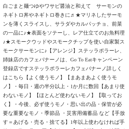
白ごまと麺つゆやワサビ醤油と和えて サーモンの
ネギトロ丼やネギトロ巻きに♬★マリネしたサーモ
ンを薄くスライスし、サラダやカルパッチョ、前菜
の一品に♪★表面をソテーし、レア仕立てのお魚料理
♪★スモークウッドやスモークチップを使い自家製ス
モークサーモンに♪【アレンジ】ステッラポラーレ、
姉妹店のカフェバナーノは、Go To Eatキャンペーン
登録店ですステッラポラーレカフェバナーノ詳しく
はこちら【よく使うモノ】【まあまあよく使うモ
ノ】・毎日・週の半分以上・1か月に数回【あまり使
わないモノ】【ほとんど使わないモノ】【取ってお
く】・今後、必ず使うモノ・思い出の品・保管が必
要な重要なモノ・季節品 ・災害用備蓄品 など【手放
す＝あげる・売る・捨てる】1年以上使わなければ手