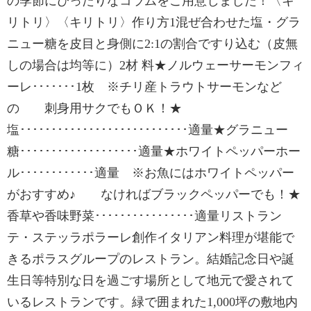
の季節にぴったりなコラムをご用意しました！〈キ
リトリ〉〈キリトリ〉作り方1混ぜ合わせた塩・グラ
ニュー糖を皮目と身側に2:1の割合ですり込む（皮無
しの場合は均等に）2材 料★ノルウェーサーモンフィ
ーレ･･･････1枚 ※チリ産トラウトサーモンなど
の 刺身用サクでもＯＫ！★
塩･･･････････････････････････適量★グラニュー
糖･･･････････････････適量★ホワイトペッパーホー
ル････････････適量 ※お魚にはホワイトペッパー
がおすすめ♪ なければブラックペッパーでも！★
香草や香味野菜････････････････適量リストラン
テ・ステッラポラーレ創作イタリアン料理が堪能で
きるポラスグループのレストラン。結婚記念日や誕
生日等特別な日を過ごす場所として地元で愛されて
いるレストランです。緑で囲まれた1,000坪の敷地内