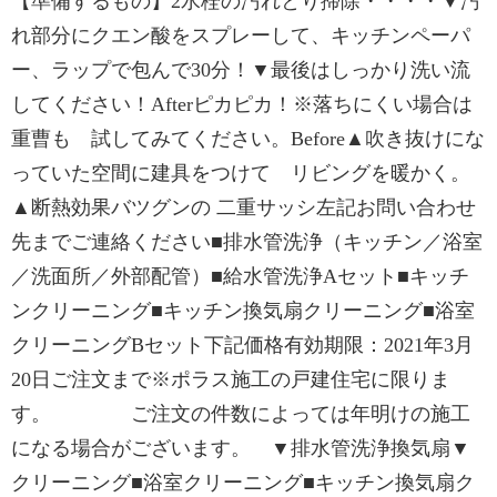
【準備するもの】2水栓の汚れとり掃除・・・・▼汚
れ部分にクエン酸をスプレーして、キッチンペーパ
ー、ラップで包んで30分！▼最後はしっかり洗い流
してください！Afterピカピカ！※落ちにくい場合は
重曹も 試してみてください。Before▲吹き抜けにな
っていた空間に建具をつけて リビングを暖かく。
▲断熱効果バツグンの 二重サッシ左記お問い合わせ
先までご連絡ください■排水管洗浄（キッチン／浴室
／洗面所／外部配管）■給水管洗浄Aセット■キッチ
ンクリーニング■キッチン換気扇クリーニング■浴室
クリーニングBセット下記価格有効期限：2021年3月
20日ご注文まで※ポラス施工の戸建住宅に限りま
す。 ご注文の件数によっては年明けの施工
になる場合がございます。 ▼排水管洗浄換気扇▼
クリーニング■浴室クリーニング■キッチン換気扇ク