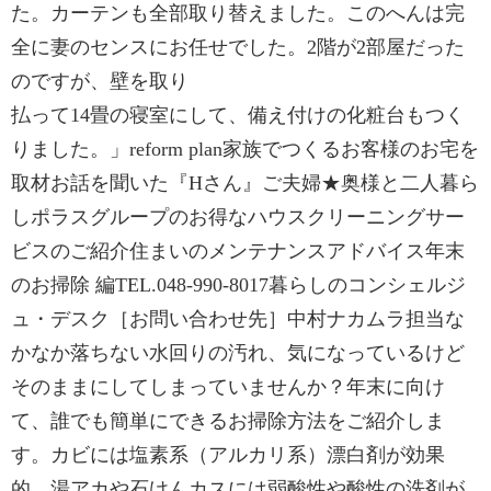
た。カーテンも全部取り替えました。このへんは完
全に妻のセンスにお任せでした。2階が2部屋だった
のですが、壁を取り
払って14畳の寝室にして、備え付けの化粧台もつく
りました。」reform plan家族でつくるお客様のお宅を
取材お話を聞いた『Hさん』ご夫婦★奥様と二人暮ら
しポラスグループのお得なハウスクリーニングサー
ビスのご紹介住まいのメンテナンスアドバイス年末
のお掃除 編TEL.048-990-8017暮らしのコンシェルジ
ュ・デスク［お問い合わせ先］中村ナカムラ担当な
かなか落ちない水回りの汚れ、気になっているけど
そのままにしてしまっていませんか？年末に向け
て、誰でも簡単にできるお掃除方法をご紹介しま
す。カビには塩素系（アルカリ系）漂白剤が効果
的。湯アカや石けんカスには弱酸性や酸性の洗剤が