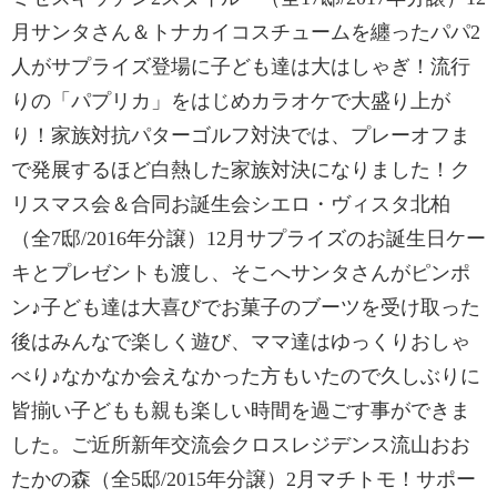
月サンタさん＆トナカイコスチュームを纏ったパパ2
人がサプライズ登場に子ども達は大はしゃぎ！流行
りの「パプリカ」をはじめカラオケで大盛り上が
り！家族対抗パターゴルフ対決では、プレーオフま
で発展するほど白熱した家族対決になりました！ク
リスマス会＆合同お誕生会シエロ・ヴィスタ北柏
（全7邸/2016年分譲）12月サプライズのお誕生日ケー
キとプレゼントも渡し、そこへサンタさんがピンポ
ン♪子ども達は大喜びでお菓子のブーツを受け取った
後はみんなで楽しく遊び、ママ達はゆっくりおしゃ
べり♪なかなか会えなかった方もいたので久しぶりに
皆揃い子どもも親も楽しい時間を過ごす事ができま
した。ご近所新年交流会クロスレジデンス流山おお
たかの森（全5邸/2015年分譲）2月マチトモ！サポー