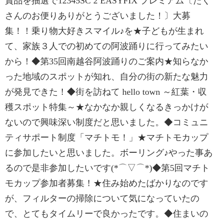
賞品を抽選で12345SC 2 EASYFIX プレミアム〔たく
さんのお便りありがとうございました！〕大募
集！！乗り物大好きスマイル♪を★子どもが生まれ
て、家族３人での初めての阿波踊りに行ってみたい
から！◆第35回南越谷阿波踊りのご案内★知らなか
った地域のスポットが知れ、自分の街の新たな魅力
が発見できた！◆街を訪ねて hello town ～紅葉・収
穫スポット特集～★なかなか親しくなるきっかけが
ないので興味深い制度だと思いました。◆コミュニ
ティサポート制度「マチトモ！」★マチトモカップ
に参加したいと思いました。ボーリング♪やった事あ
るので是非参加したいです(*⌒▽⌒*)◆第5回マチト
モカップ参加者募集！★住み始めたばかりなのです
が、フィルターの掃除について気になっていたの
で、とてもタイムリーで良かったです。◆住まいの