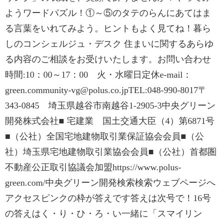
ようワードパズル！①～⑤のタテのらんにあてはま
る言葉をいれてみよう。ヒントもよく見てね！暮ら
しのコンシェルジュ・デスク 住まいに関するあらゆ
る内容のご相談をお受けいたします。お問い合わせ
時間:10：00～17：00 火・水曜日定休e-mail：
green.community-vg@polus.co.jpTEL:048-990-8017〒
343-0845 埼玉県越谷市南越谷1-2905-3中央グリーン
開発株式会社■ 宅建業 国土交通大臣（4）第6871号
■（公社）全国宅地建物取引業保証協会会員■（公
社）埼玉県宅地建物取引業協会会員■（公社）首都圏
不動産公正取引協議会加盟https://www.polus-
green.com/中央グリーン開発検索検索ウェブページへ
アクセスピンクの枠が答えです答えは次号で！16号
の答えはく・り・ひ・ろ・い一緒に「スマイリン