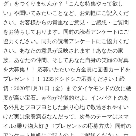
グ」をつくりませんか？「こんな特集やって欲し
い」や聞いてみたいことなど、お気軽にご記入くだ
さい。お客様からの貴重なご意見・ご感想・ご質問
をお待ちしております。同封の読者アンケートにご
協力ください。同封の読者アンケートにご協力くだ
さい。あなたの意見が反映されます！あなたの家
族、あなたの仲間、そしてあなた自身の笑顔の写真
を大募集！！ 応募いただいた方全員に図書カードを
プレゼント！！ 1235ドシドシご応募ください！締
切：2020年1月31日（金）までダイヤモンドの次に硬
度が高い宝石。赤色が特徴的だよ。インパクトのあ
る外見とブヨブヨとした触り心地で敬遠されやすい
けど実は栄養満点なんだって。次号のテーマはスマ
イル♪乗り物大好き〈プレゼントの応募方法〉同封の
アンケート用紙にご記入の上、ご郵送ください。ホ