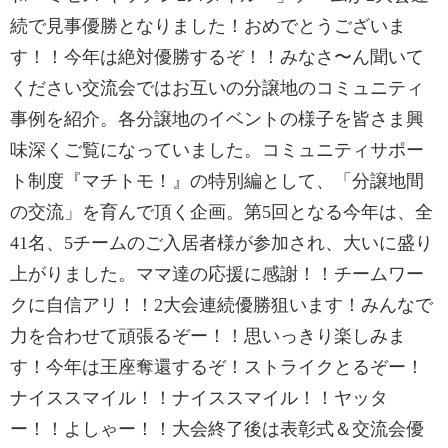
続で見事優勝となりました！おめでとうございま
す！！今年は絶対優勝するぞ！！みなさ〜ん聞いて
ください交流会ではお互いの分譲地のコミュニティ
事例を紹介。各分譲地のイベントの様子を皆さま興
味深くご覧になっていました。コミュニティサポー
ト制度『マチトモ！』の特別編として、「分譲地間
の交流」を育んで頂く企画。第5回となる今年は、全
41名、5チームのご入居者様が参加され、大いに盛り
上がりました。ママ達の応援に感謝！！チームワー
クに自信アリ！！2大会連続優勝狙います！みんなで
力を合わせて頑張るぞー！！思いっきり楽しみま
す！今年は王座奪還するぞ！ストライクとるぞー！
ナイススマイル！！ナイススマイル！！ヤッタ
ー！！よしゃー！！大会終了後は表彰式＆交流会優