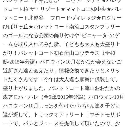
パレットコート柏たなか エヴァーシティ★パレッ
トコート柏 ザ・リゾート★ママトコ三郷中央★パレ
ットコート北越谷 フロードヴィレッジ★ログリー
ひばりヶ丘★パレットコート南流山スタンプラリー
のゴールになる公園の飾り付けや“ピニャータ”のゲ
ームを取り入れてみた所、子どもも大人も大盛り上
がり！パレットコート初石流山コウテラス（全43
邸/2015年分譲）ハロウィン10月なかなか会えないご
近所さん達と会えたり、情報交換できたりとメリッ
トたくさんです！今年は大人達も順番に仮装して、
盛り上がりました。パレットコート流山おおたかの
森アロハ・ハレ（全9邸/2016年分譲）ハロウィン10月
ハロウィン10月しっぽを付けたパパさん達を子ども
達が探して、トリックオアトリート！マチトモサポ
ートで、パンとジュースを提供して頂いたので、少