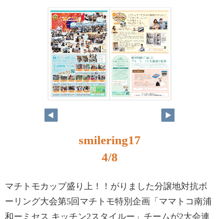
smilering17
4/8
マチトモカップ盛り上！！がりました分譲地対抗ボ
ーリング大会第5回マチトモ特別企画「ママトコ南浦
和ーミセス キッチン2スタイルー」チームが2大会連