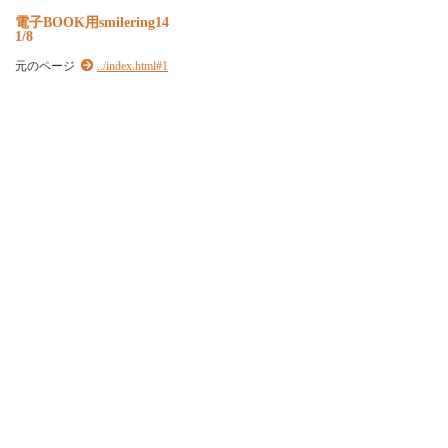
電子BOOK用smilering14
1/8
元のページ
../index.html#1