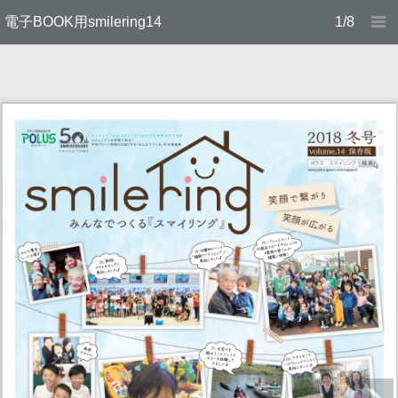
電子BOOK用smilering14
1/8