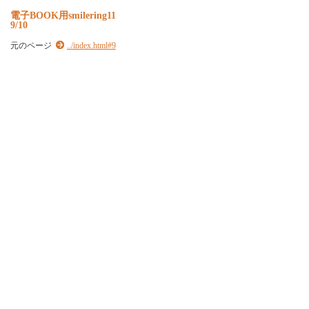
電子BOOK用smilering11
9/10
元のページ
../index.html#9