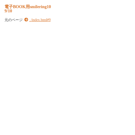
電子BOOK用smilering10
9/10
元のページ
../index.html#9