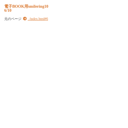
電子BOOK用smilering10
6/10
元のページ
../index.html#6