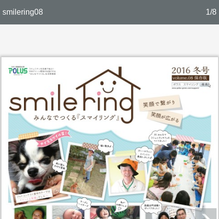
smilering08
1/8