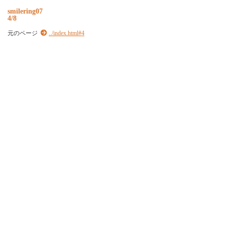
s
m
i
l
e
r
i
n
g
0
7
4/8
元のページ
../index.html#4