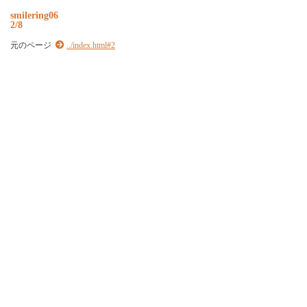
s
m
i
l
e
r
i
n
g
0
6
2/8
元のページ
../index.html#2