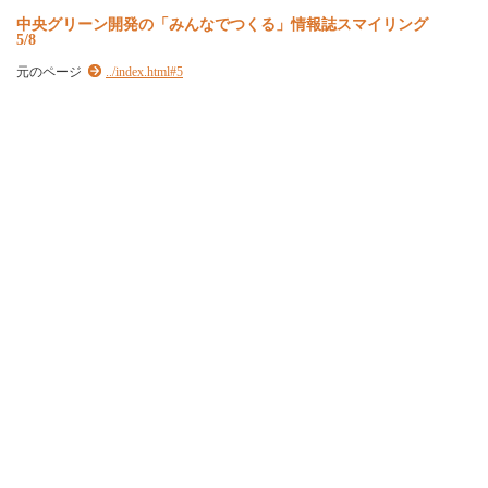
中
央
グ
リ
ー
ン
開
発
の
「
み
ん
な
で
つ
く
る
」
情
報
誌
ス
マ
イ
リ
ン
グ
5/8
元のページ
../index.html#5