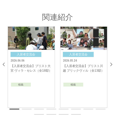
地の皆さんで一緒にしたいこと」についても話し合っていただき、代表の方
に発表していただきました。
「それぞれの出身地とみなさんのお子さんの名前を確認しあいました♪」
関連紹介
「地元の方が多かったです。同じ中学校卒の方もいました！！」
「リモートライフをどうされているかで盛り上がりました！」etc･･･
いよいよビンゴゲームへ！ 抽選でお名前を読み上げていき、たてよこナナ
メ1列が揃ったら「ビンゴ！！」。なんと２回目に４家族が「ビンゴ！」。
揃った方でじゃんけん大会となり楽しいひと時と交流を深められました。
流会
入居者交流会
入居者交流会
2026.05.24
2026.04.11
会】ブリスト大
【入居者交流会】ブリスト川
【入居者交流会】ビ
レス（全18邸）
越 ブリックヴィル（全13邸）
イス新八柱 トライラ
（全3邸）
植栽
植栽