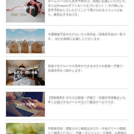
ホームページから見学予約の上、現地にお越しいただいた
「ご入居者様間のコミュニティ形成」のサポートをしてまいります。
方にはAmazonギフトカードをプレゼント！ その他にも、
Web見学予約
見学予約をしていただくことで受けられるメリットがあ
り、断然おすすめです。
今週開催予定のモデルハウス見学会・現地見学会の一覧で
す。 ぜひお気軽にお越しくださいませ。
オープンハウス
現地でモデルハウス見学ができるポラスの新築一戸建て・
分譲住宅をご紹介します。
モデルハウス特集
【登録無料】ポラスの新築一戸建て・分譲住宅情報をいち
早くお届けするメールマガジン配信サービスです。
メルマガ登録
不動産売却・買取りのご相談はポラス・中央グリーン開発
へご相談ください。 戸建・マンション・土地等、お客様の