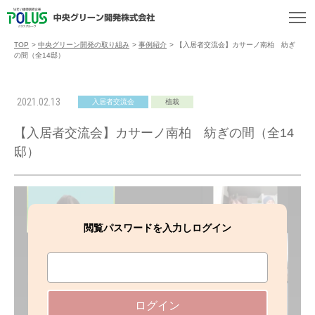
TOP
>
中央グリーン開発の取り組み
>
事例紹介
>
【入居者交流会】カサーノ南柏 紡ぎ
の間（全14邸）
2021.02.13
入居者交流会
植栽
【入居者交流会】カサーノ南柏 紡ぎの間（全14
邸）
閲覧パスワードを入力しログイン
ログイン