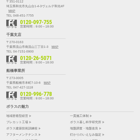
〒351-0112
埼玉県和光市丸山台1-4-3
ヴェルデ和光4F
MAP
TEL 048-451-7755
0120-097-755
営業時間：9:00～18:00
千葉支店
〒270-0163
千葉県流山市南流山三丁目1-3
MAP
TEL 04-7151-0900
0120-26-5071
営業時間：9:00～18:00
船橋事業所
〒273-0005
千葉県船橋市本町7-10-6
MAP
TEL 047-427-1118
0120-996-778
営業時間：9:00～18:00
ポラスの魅力
地域密着型経営
一貫施工体制
プレカット工場
ポラス暮し科学研究所
ポラス建築技術訓練校
地盤調査・地盤改良
アフターメンテナンス
灯かりのいえなみ協定