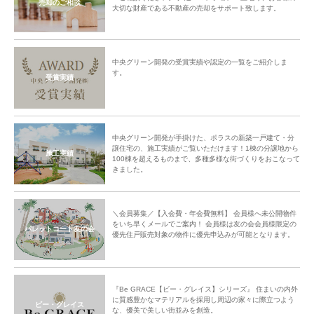
売却のご相談
大切な財産である不動産の売却をサポート致します。
中央グリーン開発の受賞実績や認定の一覧をご紹介しま
す。
受賞実績
中央グリーン開発が手掛けた、ポラスの新築一戸建て・分
譲住宅の、施工実績がご覧いただけます！1棟の分譲地から
施工実績
100棟を超えるものまで、多種多様な街づくりをおこなって
きました。
＼会員募集／【入会費・年会費無料】 会員様へ未公開物件
をいち早くメールでご案内！ 会員様は友の会会員様限定の
パレットコート友の会
優先住戸販売対象の物件に優先申込みが可能となります。
『Be GRACE【ビー・グレイス】シリーズ』 住まいの内外
に質感豊かなマテリアルを採用し周辺の家々に際立つよう
ビー・グレイス
な、優美で美しい街並みを創造。