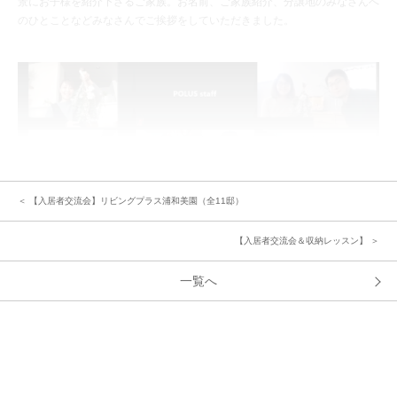
景にお子様を紹介下さるご家族。お名前、ご家族紹介、分譲地のみなさんへ
のひとことなどみなさんでご挨拶をしていただきました。
＜ 【入居者交流会】リビングプラス浦和美園（全11邸）
【入居者交流会＆収納レッスン】 ＞
一覧へ
続いてZOOMの小部屋機能でグループに分かれて交流トークへ。ビンゴカー
ドのマスに交流した方のお名前を記入していきます。自己紹介の他に「分譲