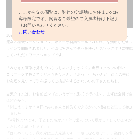
ここから先の閲覧は、弊社の分譲地にお住まいのお
客様限定です。閲覧をご希望のご入居者様は下記よ
りお問い合わせください。
お問い合わせ
2021年2月13日（土）、カサーノ南柏 紡ぎの間にて「はじめましての交
流会＆植栽ワークショップ」がビデオ会議ツール「ZOOM」を活用したオン
ラインで開催されました。今回は皆さんで生花を使ったスワッグ作りに挑戦
していただくワークショップです。
「みなさん画像は見えていらっしゃいますか？？」進行スタッフの問いに、
ＯＫマークで答えてくださるみなさん。「あっ、○○ちゃんだ」画面の中に
お友達を見つけて手を振ってご挨拶をするかわいいお子さんたちも。
交流タイムは、お名前ビンゴというゲーム形式で行います。まずは全員で自
己紹介から。
「聞こえますか？今日はみなさんと仲良くできるかいい機会だと思って参加
しました！」
「○号棟の○○です。子どもたちがよく外で遊んでいて騒がしくしていますが
よろしくお願いします。」
「はじめまして。我が家は三人家族です。一歳になる娘です。」雛飾りを背