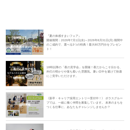
交流タイムの後は今回みなさんに挑戦していただく3種類のユーカリをメイ
ンにフレッシュ&ドライの植物を使ったスワッグ作りへ。フラワーアレンジ
やガーデニングのプロによるレクチャーにみなさん注目、質問を交えながら
アレンジしていきます。
『夏の体感すまいフェア』
「○○さん、そうそう順調ですね。」「○○さんいい感じ、できあがったら画
【期間限定】
開催期間：2026年7月1日(水)～2026年8月31日(月) 期間中
面に見せてくださいね。」
のご成約で、選べる3つの特典！最大80万円分をプレゼン
夏の体感すまいフェア
ト！
講師がZOOM内のアレンジの様子をみながら個々に指導。みなさん楽しくア
レンジしていきオリジナリティあふれる作品が出来上がりました。
18時以降の「夜の見学会」を開催！夜だからこそ分かる、
最後は、みなさん集まって出来上がったスワッグと一緒に記念撮影。庭木の
夜でも見学できる
外灯の明かりや落ち着いた雰囲気。暑い日中を避けて快適
お手入れプチレクチャーもあり、楽しいワークショップと交流を深めるひと
にご見学いただけます。
物件特集
時となりました。
みなさんに今回の交流会のご感想を伺いました。
「思った以上に楽しかったです。」
《新卒・キャリア採用エントリー受付中！》 ポラスグルー
プでは、一緒に働く仲間を募集しています。 未来のまちを
「お話しした事のない方とも交流が出来て貴重な経験になりました。」
採用情報
つくる仕事に、あなたもチャレンジしませんか？
「入居者の方と合流できる良い機会でしたありがとうございます！スワッグ
作りもとても素敵で楽しかったです！」
中央グリーン開発㈱では、これからの街の成長を楽しみにしつつ、今後も