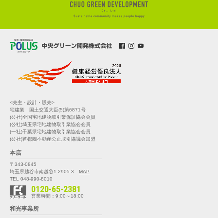
<売主・設計・販売>
宅建業 国土交通大臣(5)第6871号
(公社)全国宅地建物取引業保証協会会員
(公社)埼玉県宅地建物取引業協会会員
(一社)千葉県宅地建物取引業協会会員
(公社)首都圏不動産公正取引協議会加盟
本店
〒343-0845
埼玉県越谷市南越谷1-2905-3
MAP
TEL 048-990-8010
0120-65-2381
営業時間：9:00～18:00
和光事業所