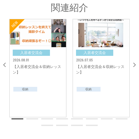
がら交流を楽しまれていました。
関連紹介
また、ペアになった2世帯がたまたま同じ駅周辺で同じ家を見学され「あそ
こ私もいいと思ったんですよ～」といった思わぬ偶然もあり盛り上がりまし
た。
中央グリーン開発㈱では、これからの街の成長を楽しみにしつつ、今後も
「ご入居者様間のコミュニティ形成」のサポートをしてまいります。
会
入居者交流会
入居者交流会
2026.07.05
2026.06.06
＆収納レッス
【入居者交流会＆収納レッス
【入居者交流会＆収納
ン】
ン】
収納
収納