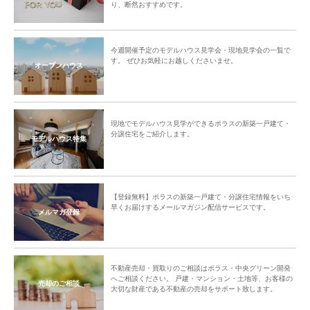
り、断然おすすめです。
今週開催予定のモデルハウス見学会・現地見学会の一覧で
す。 ぜひお気軽にお越しくださいませ。
オープンハウス
現地でモデルハウス見学ができるポラスの新築一戸建て・
分譲住宅をご紹介します。
モデルハウス特集
【登録無料】ポラスの新築一戸建て・分譲住宅情報をいち
早くお届けするメールマガジン配信サービスです。
メルマガ登録
不動産売却・買取りのご相談はポラス・中央グリーン開発
へご相談ください。 戸建・マンション・土地等、お客様の
売却のご相談
大切な財産である不動産の売却をサポート致します。