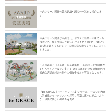
中央グリーン開発の受賞実績や認定の一覧をご紹介しま
す。
受賞実績
中央グリーン開発が手掛けた、ポラスの新築一戸建て・分
譲住宅の、施工実績がご覧いただけます！1棟の分譲地から
施工実績
100棟を超えるものまで、多種多様な街づくりをおこなって
きました。
＼会員募集／【入会費・年会費無料】 会員様へ未公開物件
をいち早くメールでご案内！ 会員様は友の会会員様限定の
パレットコート友の会
優先住戸販売対象の物件に優先申込みが可能となります。
『Be GRACE【ビー・グレイス】シリーズ』 住まいの内外
に質感豊かなマテリアルを採用し周辺の家々に際立つよう
ビー・グレイス
な、優美で美しい街並みを創造。