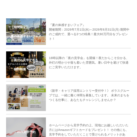
『夏の体感すまいフェア』
【期間限定】
開催期間：2026年7月1日(水)～2026年8月31日(月) 期間中
のご成約で、選べる3つの特典！最大80万円分をプレゼン
夏の体感すまいフェア
ト！
18時以降の「夜の見学会」を開催！夜だからこそ分かる、
夜でも見学できる
外灯の明かりや落ち着いた雰囲気。暑い日中を避けて快適
にご見学いただけます。
物件特集
《新卒・キャリア採用エントリー受付中！》 ポラスグルー
プでは、一緒に働く仲間を募集しています。 未来のまちを
採用情報
つくる仕事に、あなたもチャレンジしませんか？
ホームページから見学予約の上、現地にお越しいただいた
方にはAmazonギフトカードをプレゼント！ その他にも、
Web見学予約
見学予約をしていただくことで受けられるメリットがあ