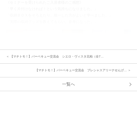
《セミナーを受けられたご入居者様のご感想》
「早く片付けなければ！という気持ちになりました。」
「収納ＢＯＸをそろえたり、統一した方がよいと学べました。」
「実際の収納グッズを教えてもらい、参考になった。」
＜ 【マチトモ！】バーベキュー交流会 シエロ・ヴィスタ北柏（全7…
【マチトモ！】バーベキュー交流会 プレシャスアリーナせんげ… ＞
一覧へ
セミナー後の交流会では他己紹介を実施。今回参加された方はみなさんは
別々の分譲地にお住まいですが、「雑草がすぐ伸びちゃって大変ですよねぇ
～」と共通の悩みが話題になったり、お互いの地域の事を聞きあったりしな