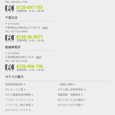
TEL 048-451-7755
0120-097-755
営業時間：9:00～18:00
千葉支店
〒270-0163
千葉県流山市南流山三丁目1-3
MAP
TEL 04-7151-0900
0120-26-5071
営業時間：9:00～18:00
船橋事業所
〒273-0005
千葉県船橋市本町7-10-6
MAP
TEL 047-427-1118
0120-996-778
営業時間：9:00～18:00
ポラスの魅力
地域密着型経営
一貫施工体制
プレカット工場
ポラス暮し科学研究所
ポラス建築技術訓練校
地盤調査・地盤改良
アフターメンテナンス
灯かりのいえなみ協定
ハートフルご紹介制度
ポラスのメセナ活動
ポラスのインテリア