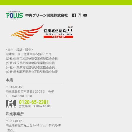
<売主・設計・販売>
宅建業 国土交通大臣(5)第6871号
(公社)全国宅地建物取引業保証協会会員
(公社)埼玉県宅地建物取引業協会会員
(一社)千葉県宅地建物取引業協会会員
(公社)首都圏不動産公正取引協議会加盟
本店
〒343-0845
埼玉県越谷市南越谷1-2905-3
MAP
TEL 048-990-8010
0120-65-2381
営業時間：9:00～18:00
和光事業所
〒351-0112
埼玉県和光市丸山台1-4-3
ヴェルデ和光4F
MAP