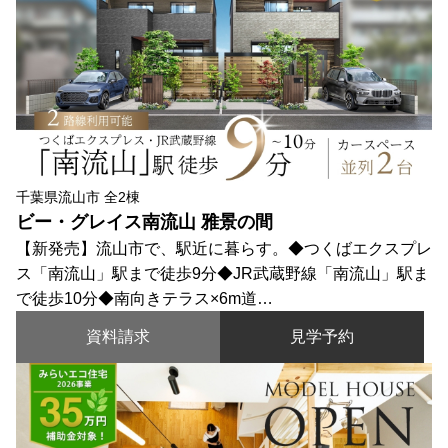
千葉県流山市 全2棟
ビー・グレイス南流山 雅景の間
【新発売】流山市で、駅近に暮らす。◆つくばエクスプレ
ス「南流山」駅まで徒歩9分◆JR武蔵野線「南流山」駅ま
で徒歩10分◆南向きテラス×6m道…
資料請求
見学予約