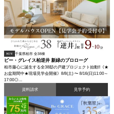
千葉県柏市 全38棟
NEW
ビー・グレイス柏逆井 新緑のプロローグ
柏市藤心に誕生する全38邸の戸建プロジェクト始動!!《★
お盆期間中★現場見学会開催》8/8(土) 〜 8/16(日)11:00～
17:00◎…
資料請求
見学予約