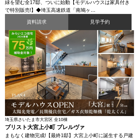
緑を望む全17邸、ついに始動【モデルハウスは家具付き
で特別販売!】◆埼玉高速鉄道「南鳩ヶ…
資料請求
見学予約
埼玉県さいたま市大宮区 全10棟
ブリスト大宮上小町 プレルヴァ
まもなく建物完成!【最終1邸】大宮上小町に誕生する戸建