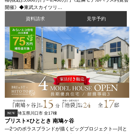
開催》◆東武スカイツリ…
資料請求
見学予約
埼玉県川口市 全17棟
NEW
ブリスト×ひととき 南鳩ヶ谷
―2つのポラスブランドが描くビッグプロジェクト―川と