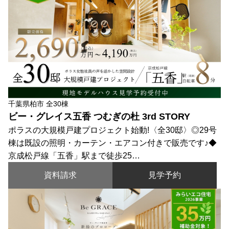
千葉県柏市 全30棟
ビー・グレイス五香 つむぎの杜 3rd STORY
ポラスの大規模戸建プロジェクト始動!〈全30邸〉◎29号
棟は既設の照明・カーテン・エアコン付きで販売です♪◆
京成松戸線「五香」駅まで徒歩25…
資料請求
見学予約