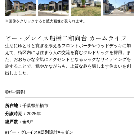
※画像をクリックすると拡大画像が見られます。
ビー・グレイス船橋二和向台 カームライフ
生活にゆとりと寛ぎを添えるフロントポーチやウッドデッキに加
えて、街区内には住まう人の交流を育むクルドサックを採用。ま
た、おおらかな空気にアクセントとなるシックなサイディングを
施することで、穏やかながらも、上質な趣を醸し出す住まいを創
出しました。
物件情報
所在地：
千葉県船橋市
分譲時期：
2025年
総戸数：
全8戸
#ビー・グレイス
#邸別設計
#モダン