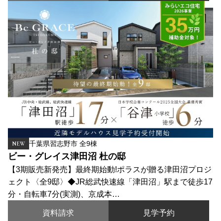
千葉県習志野市 全9棟
NEW
ビー・グレイス津田沼 杜の邸
【3期販売新発売】最終期始動!ポラスが贈る津田沼プロジ
ェクト〈全9邸〉◆JR総武快速線「津田沼」駅まで徒歩17
分・自転車7分(実測)、京成本…
資料請求
見学予約