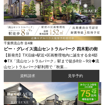
千葉県流山市 全4棟
ビー・グレイス流山セントラルパーク 四木彩の街
【新発売】TX沿線×駅近×区画整理地内に誕生する全4邸
◆TX「流山セントラルパーク」駅まで徒歩8分～9分◆流
山セントラルパーク駅利用で「秋葉…
資料請求
見学予約