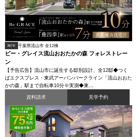
千葉県流山市 全12棟
NEW
ビー・グレイス流山おおたかの森 フォレストレー
ン
【予告広告】流山市に誕生する邸別設計、全12邸◆つく
ばエクスプレス・東武アーバンパークライン「流山おおた
かの森」駅まで自転車10分※実測◆東…
資料請求
見学予約