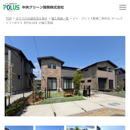
TOP
>
ポラスの分譲住宅を探す
>
施工実績一覧
>
ビー・グレイス船橋二和向台 カームラ
イフ l ポラス【POLUS】の施工実績