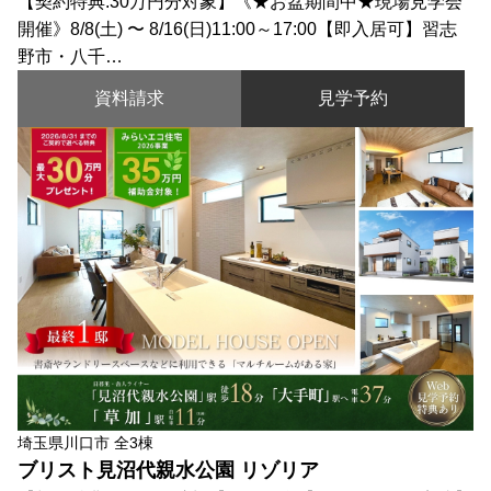
【契約特典:30万円分対象】《★お盆期間中★現場見学会
開催》8/8(土) 〜 8/16(日)11:00～17:00【即入居可】習志
野市・八千…
資料請求
見学予約
埼玉県川口市 全3棟
ブリスト見沼代親水公園 リゾリア