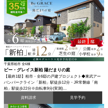
千葉県柏市 全6棟
ビー・グレイス新柏 陽だまりの庭
【最終1邸】柏市・全6邸の戸建プロジェクト◆東武アー
バンパークライン「新柏」駅徒歩12分・JR常磐線「南
柏」駅徒歩22分※自転車9分(実測)…
資料請求
見学予約