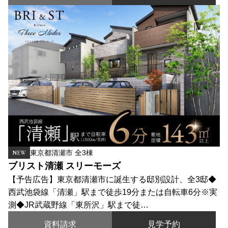
東京都清瀬市 全3棟
NEW
ブリスト清瀬 スリーモーズ
【予告広告】東京都清瀬市に誕生する邸別設計、全3邸◆
西武池袋線「清瀬」駅まで徒歩19分または自転車6分※実
測◆JR武蔵野線「東所沢」駅まで徒…
資料請求
見学予約