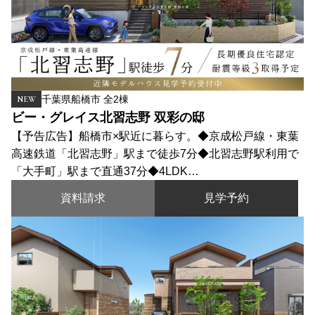
千葉県船橋市 全2棟
NEW
ビー・グレイス北習志野 双彩の邸
【予告広告】船橋市×駅近に暮らす。◆京成松戸線・東葉
高速鉄道「北習志野」駅まで徒歩7分◆北習志野駅利用で
「大手町」駅まで直通37分◆4LDK…
資料請求
見学予約