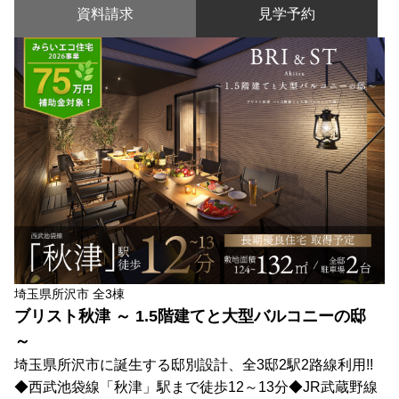
資料請求
見学予約
埼玉県所沢市 全3棟
ブリスト秋津 ～ 1.5階建てと大型バルコニーの邸
～
埼玉県所沢市に誕生する邸別設計、全3邸2駅2路線利用!!
◆西武池袋線「秋津」駅まで徒歩12～13分◆JR武蔵野線