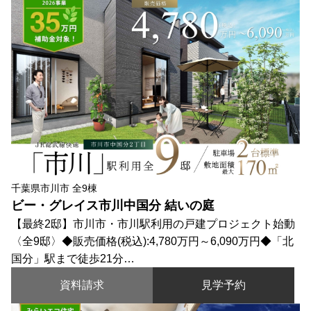
千葉県市川市 全9棟
ビー・グレイス市川中国分 結いの庭
【最終2邸】市川市・市川駅利用の戸建プロジェクト始動
〈全9邸〉◆販売価格(税込):4,780万円～6,090万円◆「北
国分」駅まで徒歩21分…
資料請求
見学予約