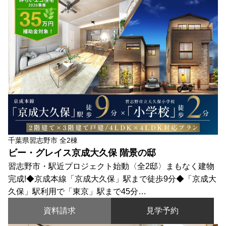
千葉県習志野市 全2棟
ビー・グレイス京成大久保 階景の邸
習志野市・駅近プロジェクト始動〈全2邸〉まもなく建物
完成!◆京成本線「京成大久保」駅まで徒歩9分◆「京成大
久保」駅利用で「東京」駅まで45分…
資料請求
見学予約