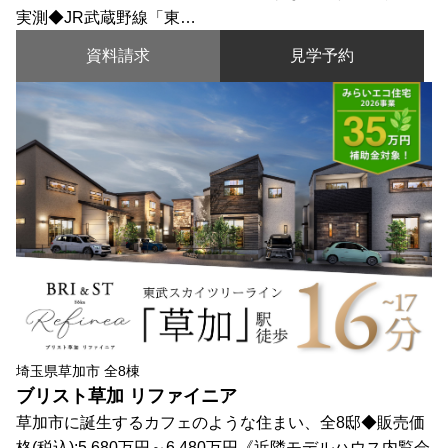
実測◆JR武蔵野線「東…
資料請求
見学予約
埼玉県草加市 全8棟
ブリスト草加 リファイニア
草加市に誕生するカフェのような住まい、全8邸◆販売価
格(税込):5,680万円～6,480万円《近隣モデルハウス内覧会