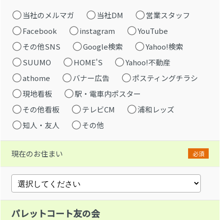
当社のメルマガ
当社DM
営業スタッフ
Facebook
instagram
YouTube
その他SNS
Google検索
Yahoo!検索
SUUMO
HOME'S
Yahoo!不動産
athome
バナー広告
ポスティングチラシ
現地看板
駅・電車内ポスター
その他看板
テレビCM
浦和レッズ
知人・友人
その他
現在のお住まい
必須
パレットコート友の会