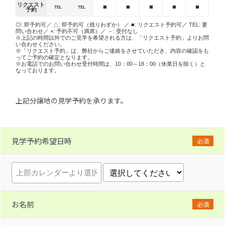
リクエスト
■
■
■
■
■
TEL
TEL
予約
◎: 即予約可／ △: 即予約可（残りわずか） ／ ■: リクエスト予約可／ TEL: 要
問い合わせ／ ×: 予約不可（満席）／ －: 受付なし
※上記の時間以外でのご見学を希望される方は、「リクエスト予約」よりお問
い合わせください。
※「リクエスト予約」は、弊社からご連絡をさせていただき、内容の確認をも
ってご予約の確定となります。
※お電話でのお問い合わせ受付時間は、10：00～18：00（休業日を除く）と
なっております。
上記分譲地の見学予約を承ります。
見学予約希望日時
必須
お名前
必須