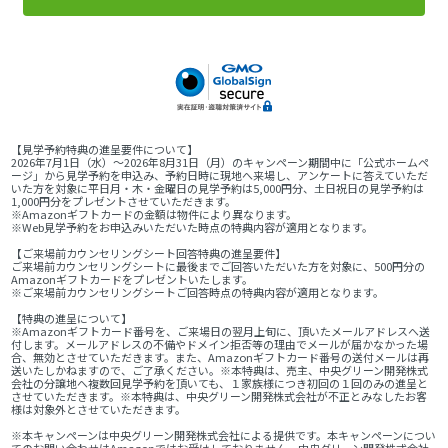
【見学予約特典の進呈要件について】
2026年7月1日（水）～2026年8月31日（月）のキャンペーン期間中に「公式ホームペ
ージ」から見学予約を申込み、予約日時に現地へ来場し、アンケートに答えていただ
いた方を対象に平日月・木・金曜日の見学予約は5,000円分、土日祝日の見学予約は
1,000円分をプレゼントさせていただきます。
※Amazonギフトカードの金額は物件により異なります。
※Web見学予約をお申込みいただいた時点の特典内容が適用となります。
【ご来場前カウンセリングシート回答特典の進呈要件】
ご来場前カウンセリングシートに最後までご回答いただいた方を対象に、500円分の
Amazonギフトカードをプレゼントいたします。
※ご来場前カウンセリングシートご回答時点の特典内容が適用となります。
【特典の進呈について】
※Amazonギフトカード番号を、ご来場日の翌月上旬に、頂いたメールアドレスへ送
付します。メールアドレスの不備やドメイン拒否等の理由でメールが届かなかった場
合、無効とさせていただきます。また、Amazonギフトカード番号の送付メールは再
送いたしかねますので、ご了承ください。※本特典は、売主、中央グリーン開発株式
会社の分譲地へ複数回見学予約を頂いても、１家族様につき初回の１回のみの進呈と
させていただきます。※本特典は、中央グリーン開発株式会社が不正とみなしたお客
様は対象外とさせていただきます。
※本キャンペーンは中央グリーン開発株式会社による提供です。本キャンペーンについ
てのお問い合わせはAmazonではお受けしておりません。中央グリーン開発株式会社