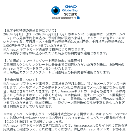
【見学予約特典の進呈要件について】
2026年7月1日（水）～2026年8月31日（月）のキャンペーン期間中に「公式ホームペ
ージ」から見学予約を申込み、予約日時に現地へ来場し、アンケートに答えていただ
いた方を対象に平日月・木・金曜日の見学予約は5,000円分、土日祝日の見学予約は
1,000円分をプレゼントさせていただきます。
※Amazonギフトカードの金額は物件により異なります。
※Web見学予約をお申込みいただいた時点の特典内容が適用となります。
【ご来場前カウンセリングシート回答特典の進呈要件】
ご来場前カウンセリングシートに最後までご回答いただいた方を対象に、500円分の
Amazonギフトカードをプレゼントいたします。
※ご来場前カウンセリングシートご回答時点の特典内容が適用となります。
【特典の進呈について】
※Amazonギフトカード番号を、ご来場日の翌月上旬に、頂いたメールアドレスへ送
付します。メールアドレスの不備やドメイン拒否等の理由でメールが届かなかった場
合、無効とさせていただきます。また、Amazonギフトカード番号の送付メールは再
送いたしかねますので、ご了承ください。※本特典は、売主、中央グリーン開発株式
会社の分譲地へ複数回見学予約を頂いても、１家族様につき初回の１回のみの進呈と
させていただきます。※本特典は、中央グリーン開発株式会社が不正とみなしたお客
様は対象外とさせていただきます。
※本キャンペーンは中央グリーン開発株式会社による提供です。本キャンペーンについ
てのお問い合わせはAmazonではお受けしておりません。中央グリーン開発株式会社
【0120-26-5071】までお願いいたします。
※Amazonギフトカードのご利用にあたっては、Amazon.co.jpのサイト内に定める利
用規約をご確認のうえ、これに従ってください。弊社はAmazonギフトカードの不具