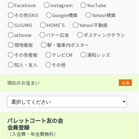
Facebook
instagram
YouTube
その他SNS
Google検索
Yahoo!検索
SUUMO
HOME'S
Yahoo!不動産
athome
バナー広告
ポスティングチラシ
現地看板
駅・電車内ポスター
その他看板
テレビCM
浦和レッズ
知人・友人
その他
現在のお住まい
必須
パレットコート友の会
会員登録
（入会費・年会費無料）