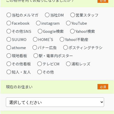
この物件を何でお知りになりましたか？
必須
当社のメルマガ
当社DM
営業スタッフ
Facebook
instagram
YouTube
その他SNS
Google検索
Yahoo!検索
SUUMO
HOME'S
Yahoo!不動産
athome
バナー広告
ポスティングチラシ
現地看板
駅・電車内ポスター
その他看板
テレビCM
浦和レッズ
知人・友人
その他
現在のお住まい
必須