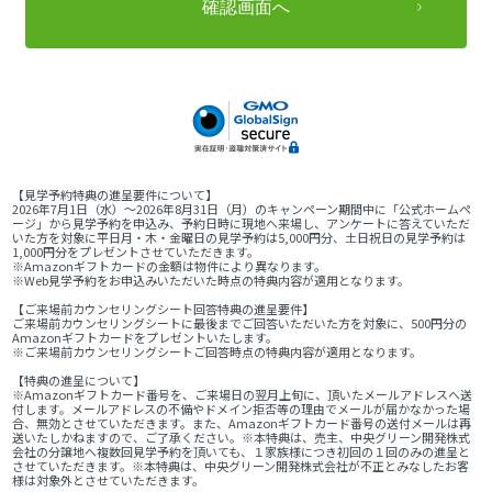
【見学予約特典の進呈要件について】
2026年7月1日（水）～2026年8月31日（月）のキャンペーン期間中に「公式ホームペ
ージ」から見学予約を申込み、予約日時に現地へ来場し、アンケートに答えていただ
いた方を対象に平日月・木・金曜日の見学予約は5,000円分、土日祝日の見学予約は
1,000円分をプレゼントさせていただきます。
※Amazonギフトカードの金額は物件により異なります。
※Web見学予約をお申込みいただいた時点の特典内容が適用となります。
【ご来場前カウンセリングシート回答特典の進呈要件】
ご来場前カウンセリングシートに最後までご回答いただいた方を対象に、500円分の
Amazonギフトカードをプレゼントいたします。
※ご来場前カウンセリングシートご回答時点の特典内容が適用となります。
【特典の進呈について】
※Amazonギフトカード番号を、ご来場日の翌月上旬に、頂いたメールアドレスへ送
付します。メールアドレスの不備やドメイン拒否等の理由でメールが届かなかった場
合、無効とさせていただきます。また、Amazonギフトカード番号の送付メールは再
送いたしかねますので、ご了承ください。※本特典は、売主、中央グリーン開発株式
会社の分譲地へ複数回見学予約を頂いても、１家族様につき初回の１回のみの進呈と
させていただきます。※本特典は、中央グリーン開発株式会社が不正とみなしたお客
様は対象外とさせていただきます。