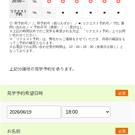
20:00～
◎
◎
◎
◎
◎
◎
TEL
リクエスト
■
■
■
■
■
TEL
TEL
予約
◎: 即予約可／ △: 即予約可（残りわずか） ／ ■: リクエスト予約可／ TEL: 要
問い合わせ／ ×: 予約不可（満席）／ －: 受付なし
※上記の時間以外でのご見学を希望される方は、「リクエスト予約」よりお問
い合わせください。
※「リクエスト予約」は、弊社からご連絡をさせていただき、内容の確認をも
ってご予約の確定となります。
※お電話でのお問い合わせ受付時間は、10：00～18：00（休業日を除く）と
なっております。
上記分譲地の見学予約を承ります。
見学予約希望日時
必須
お名前
必須