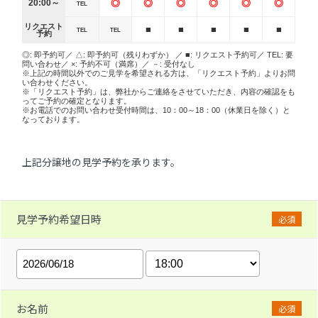
20:00～
◎
◎
◎
◎
◎
◎
TEL
リクエスト
■
■
■
■
■
TEL
TEL
予約
◎: 即予約可／ △: 即予約可（残りわずか） ／ ■: リクエスト予約可／ TEL: 要
問い合わせ／ ×: 予約不可（満席）／ －: 受付なし
※上記の時間以外でのご見学を希望される方は、「リクエスト予約」よりお問
い合わせください。
※「リクエスト予約」は、弊社からご連絡をさせていただき、内容の確認をも
ってご予約の確定となります。
※お電話でのお問い合わせ受付時間は、10：00～18：00（休業日を除く）と
なっております。
上記分譲地の見学予約を承ります。
見学予約希望日時
必須
お名前
必須