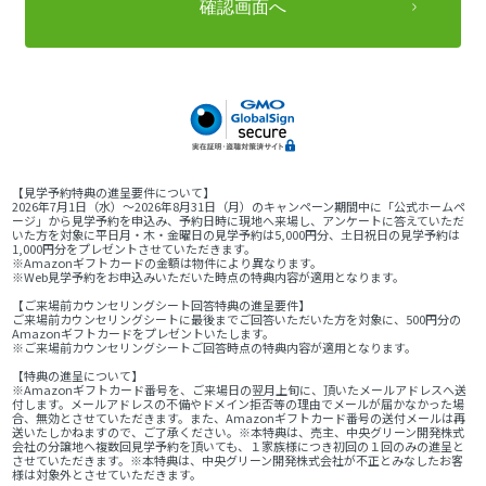
【見学予約特典の進呈要件について】
2026年7月1日（水）～2026年8月31日（月）のキャンペーン期間中に「公式ホームペ
ージ」から見学予約を申込み、予約日時に現地へ来場し、アンケートに答えていただ
いた方を対象に平日月・木・金曜日の見学予約は5,000円分、土日祝日の見学予約は
1,000円分をプレゼントさせていただきます。
※Amazonギフトカードの金額は物件により異なります。
※Web見学予約をお申込みいただいた時点の特典内容が適用となります。
【ご来場前カウンセリングシート回答特典の進呈要件】
ご来場前カウンセリングシートに最後までご回答いただいた方を対象に、500円分の
Amazonギフトカードをプレゼントいたします。
※ご来場前カウンセリングシートご回答時点の特典内容が適用となります。
【特典の進呈について】
※Amazonギフトカード番号を、ご来場日の翌月上旬に、頂いたメールアドレスへ送
付します。メールアドレスの不備やドメイン拒否等の理由でメールが届かなかった場
合、無効とさせていただきます。また、Amazonギフトカード番号の送付メールは再
送いたしかねますので、ご了承ください。※本特典は、売主、中央グリーン開発株式
会社の分譲地へ複数回見学予約を頂いても、１家族様につき初回の１回のみの進呈と
させていただきます。※本特典は、中央グリーン開発株式会社が不正とみなしたお客
様は対象外とさせていただきます。