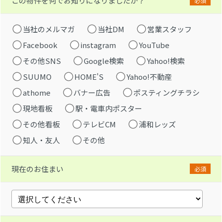
この物件を何でお知りになりましたか？
必須
当社のメルマガ
当社DM
営業スタッフ
Facebook
instagram
YouTube
その他SNS
Google検索
Yahoo!検索
SUUMO
HOME'S
Yahoo!不動産
athome
バナー広告
ポスティングチラシ
現地看板
駅・電車内ポスター
その他看板
テレビCM
浦和レッズ
知人・友人
その他
現在のお住まい
必須