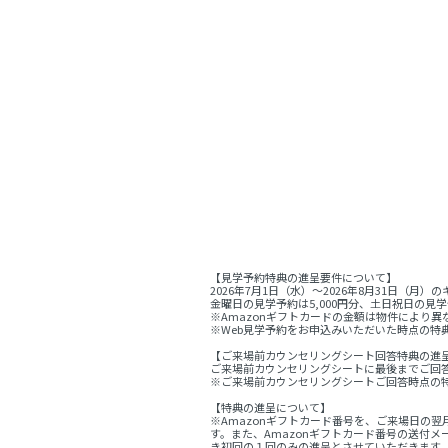
【見学予約特典の進呈要件について】
2026年7月1日（水）～2026年8月31日
金曜日の見学予約は5,000円分、土日祝日の見学
※Amazonギフトカードの金額は物件により異
※Web見学予約をお申込みいただいた時点の特
【ご来場前カウンセリングシート回答特典の進
ご来場前カウンセリングシートに最後までご回答
※ご来場前カウンセリングシートご回答時点の
【特典の進呈について】
※Amazonギフトカード番号を、ご来場日の
す。また、Amazonギフトカード番号の送付
き初回の１回のみの進呈とさせていただきます