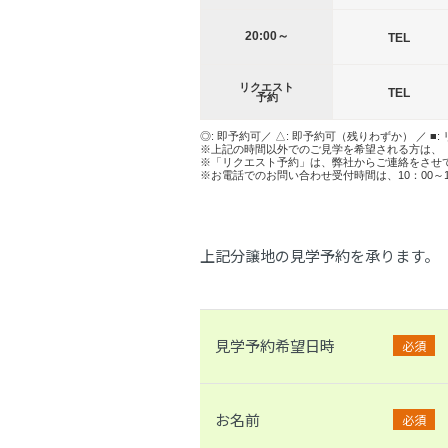
20:00～
TEL
リクエスト
TEL
予約
◎: 即予約可／ △: 即予約可（残りわずか） ／ ■:
※上記の時間以外でのご見学を希望される方は、
※「リクエスト予約」は、弊社からご連絡をさせ
※お電話でのお問い合わせ受付時間は、10：00～
上記分譲地の見学予約を承ります。
見学予約希望日時
必須
お名前
必須