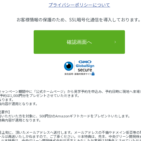
プライバシーポリシーについて
お客様情報の保護のため、SSL暗号化通信を導入しております
（月）のキャンペーン期間中に「公式ホームページ」から見学予約を申込み、予約日時に現地へ
予約は1,000円分をプレゼントさせていただきます。
なります。
典内容が適用となります。
呈要件】
いただいた方を対象に、500円分のAmazonギフトカードをプレゼントいたします。
特典内容が適用となります。
翌月上旬に、頂いたメールアドレスへ送付します。メールアドレスの不備やドメイン拒否等
メールは再送いたしかねますので、ご了承ください。※本特典は、売主、中央グリーン開発
。※本特典は、中央グリーン開発株式会社が不正とみなしたお客様は対象外とさせていただ