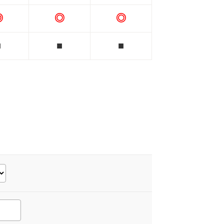
◎
◎
◎
■
■
■