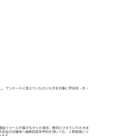
。
来場し、アンケートに答えていただいた方を対象に平日月・木・
の理由でメールが届かなかった場合、無効とさせていただきま
株式会社の分譲地へ複数回見学予約を頂いても、１家族様につ
きます。