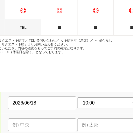
◎
◎
◎
■
■
TEL
 リクエスト予約可／ TEL: 要問い合わせ／ ×: 予約不可（満席）／ －: 受付なし
「リクエスト予約」よりお問い合わせください。
ていただき、内容の確認をもってご予約の確定となります。
18：00（休業日を除く）となっております。